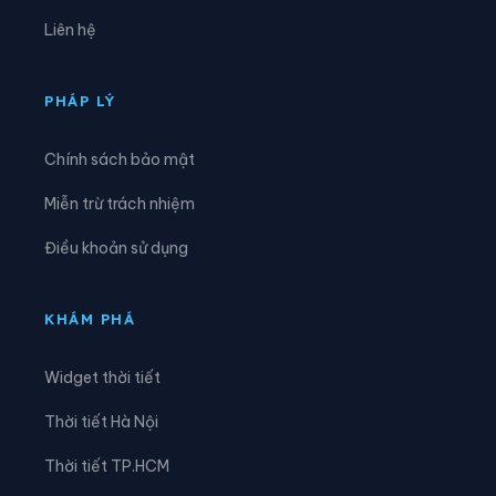
Xã Đồng Tiến
Xã Giao An
Liên hệ
Xã Hà Long
Xã Hà Trung
Xã Hậu Lộc
Xã Hiền Kiệt
PHÁP LÝ
Xã Hồ Vương
Xã Hoa Lộc
Chính sách bảo mật
Xã Hóa Quỳ
Xã Hoằng Giang
Miễn trừ trách nhiệm
Xã Hoằng Hóa
Xã Hoằng Lộc
Điều khoản sử dụng
Xã Hoằng Phú
Xã Hoằng Sơn
Xã Hoằng Thanh
Xã Hoằng Tiến
KHÁM PHÁ
Xã Hoạt Giang
Xã Hồi Xuân
Widget thời tiết
Xã Hợp Tiến
Xã Kiên Thọ
Thời tiết Hà Nội
Xã Kim Tân
Xã Lam Sơn
Thời tiết TP.HCM
Xã Linh Sơn
Xã Lĩnh Toại