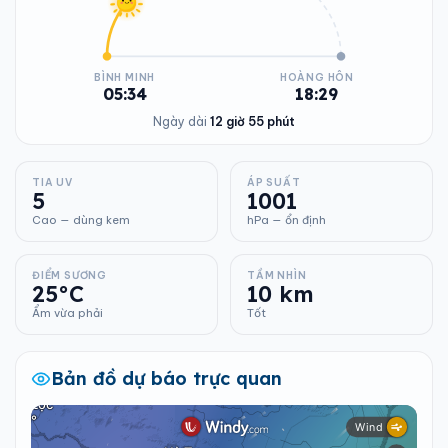
BÌNH MINH
HOÀNG HÔN
05:34
18:29
Ngày dài
12 giờ 55 phút
TIA UV
ÁP SUẤT
5
1001
Cao — dùng kem
hPa — ổn định
ĐIỂM SƯƠNG
TẦM NHÌN
25°C
10 km
Ẩm vừa phải
Tốt
Bản đồ dự báo trực quan