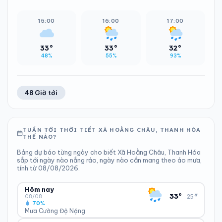
15:00
16:00
17:00
33°
33°
32°
48%
55%
93%
48 Giờ tới
TUẦN TỚI THỜI TIẾT XÃ HOẰNG CHÂU, THANH HÓA
THẾ NÀO?
Bảng dự báo từng ngày cho biết Xã Hoằng Châu, Thanh Hóa
sắp tới ngày nào nắng ráo, ngày nào cần mang theo áo mưa,
tính từ 08/08/2026.
Hôm nay
▾
33°
25°
08/08
70%
Mưa Cường Độ Nặng