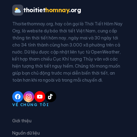
Phường Tân Dân
Phường Tĩnh Gia
thoitiet
homnay
.org
Phường Trúc Lâm
Xã An Nông
Thoitiethomnay.org, hay còn gọi là Thời Tiết Hôm Nay
Xã Ba Đình
Xã Bá Thước
Org, là website dự báo thời tiết Việt Nam, cung cấp
thông tin thời tiết hôm nay, ngày mai và 30 ngày tới
Xã Bát Mọt
Xã Biện Thượng
cho 34 tỉnh thành cùng hơn 3.000 xã phường trên cả
nước. Dữ liệu được cập nhật liên tục từ OpenWeather,
Xã Các Sơn
Xã Cẩm Tân
kết hợp tham chiếu Cục Khí tượng Thủy văn với các
hiện tượng thời tiết nguy hiểm. Chúng tôi mong muốn
Xã Cẩm Thạch
Xã Cẩm Thủy
giúp bạn chủ động trước mọi diễn biến thời tiết, an
Xã Cẩm Tú
Xã Cẩm Vân
toàn hơn khi ra ngoài và trong mỗi chuyến đi.
Xã Cổ Lũng
Xã Công Chính
Xã Điền Lư
Xã Điền Quang
VỀ CHÚNG TÔI
Xã Định Hòa
Xã Định Tân
Giới thiệu
Xã Đồng Lương
Xã Đông Thành
Nguồn dữ liệu