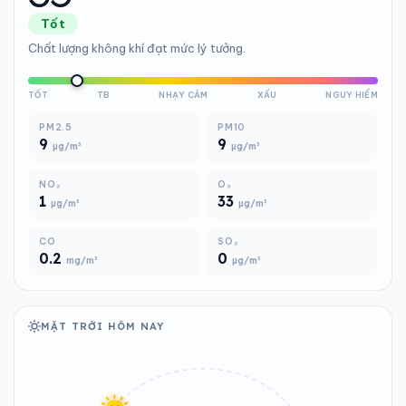
Tốt
Chất lượng không khí đạt mức lý tưởng.
TỐT
TB
NHẠY CẢM
XẤU
NGUY HIỂM
PM2.5
PM10
9
9
µg/m³
µg/m³
NO₂
O₃
1
33
µg/m³
µg/m³
CO
SO₂
0.2
0
mg/m³
µg/m³
MẶT TRỜI HÔM NAY