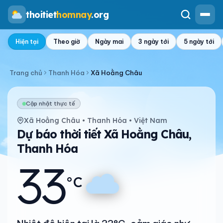
thoitiet
homnay
.org
Hiện tại
Theo giờ
Ngày mai
3 ngày tới
5 ngày tới
Trang chủ
Thanh Hóa
Xã Hoằng Châu
Cập nhật thực tế
Xã Hoằng Châu • Thanh Hóa • Việt Nam
Dự báo thời tiết Xã Hoằng Châu,
Thanh Hóa
33
°C