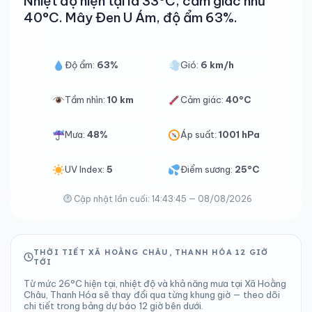
Nhiệt độ hiện tại là 33°C, cảm giác như
40°C. Mây Đen U Ám, độ ẩm 63%.
Độ ẩm:
63%
Gió:
6 km/h
Tầm nhìn:
10 km
Cảm giác:
40°C
Mưa:
48%
Áp suất:
1001 hPa
UV Index:
5
Điểm sương:
25°C
Cập nhật lần cuối: 14:43:45 — 08/08/2026
THỜI TIẾT XÃ HOẰNG CHÂU, THANH HÓA 12 GIỜ
TỚI
Từ mức 26°C hiện tại, nhiệt độ và khả năng mưa tại Xã Hoằng
Châu, Thanh Hóa sẽ thay đổi qua từng khung giờ — theo dõi
chi tiết trong bảng dự báo 12 giờ bên dưới.