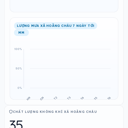
LƯỢNG MƯA XÃ HOẰNG CHÂU 7 NGÀY TỚI
MM
CHẤT LƯỢNG KHÔNG KHÍ XÃ HOẰNG CHÂU
35