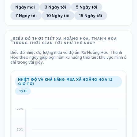
73%
9 km/h
13
Tốt
ĐIỂM SƯƠNG
% MƯA
1.41 mm
997 hPa
25°C
20%
Trung bình ngày
Tốc độ gió
Ngày mai
3 Ngày tới
5 Ngày tới
Chỉ số UV
Ước lượng
Tổng cả ngày
Bình thường
Ổn định
Khả năng mưa
7 Ngày tới
10 Ngày tới
15 Ngày tới
TIA UV
TẦM NHÌN
LƯỢNG MƯA
ÁP SUẤT
13
Tốt
ĐIỂM SƯƠNG
% MƯA
6.22 mm
997 hPa
24°C
65%
Chỉ số UV
Ước lượng
Tổng cả ngày
Bình thường
Ổn định
Khả năng mưa
BIỂU ĐỒ THỜI TIẾT XÃ HOẰNG HÓA, THANH HÓA
TRONG THỜI GIAN TỚI NHƯ THẾ NÀO?
LƯỢNG MƯA
ÁP SUẤT
ĐIỂM SƯƠNG
% MƯA
5.28 mm
1000 hPa
25°C
100%
Biểu đồ nhiệt độ, lượng mưa và độ ẩm Xã Hoằng Hóa, Thanh
Tổng cả ngày
Bình thường
Hóa theo ngày giúp bạn nắm xu hướng thời tiết khu vực mình ở
Ổn định
Khả năng mưa
chỉ trong vài giây.
ĐIỂM SƯƠNG
% MƯA
25°C
100%
Ổn định
Khả năng mưa
NHIỆT ĐỘ VÀ KHẢ NĂNG MƯA XÃ HOẰNG HÓA 12
GIỜ TỚI
12H