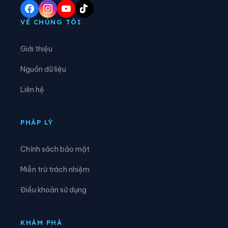
Xã Điền Lư
Xã Điền Quang
VỀ CHÚNG TÔI
Xã Định Hòa
Xã Định Tân
Giới thiệu
Xã Đồng Lương
Xã Đông Thành
Nguồn dữ liệu
Xã Đồng Tiến
Xã Giao An
Liên hệ
Xã Hà Long
Xã Hà Trung
Xã Hậu Lộc
Xã Hiền Kiệt
PHÁP LÝ
Xã Hồ Vương
Xã Hoa Lộc
Chính sách bảo mật
Xã Hóa Quỳ
Xã Hoằng Châu
Miễn trừ trách nhiệm
Xã Hoằng Giang
Xã Hoằng Lộc
Điều khoản sử dụng
Xã Hoằng Phú
Xã Hoằng Sơn
Xã Hoằng Thanh
Xã Hoằng Tiến
KHÁM PHÁ