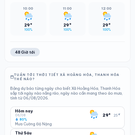
10:00
11:00
12:00
29°
29°
29°
100%
100%
100%
48 Giờ tới
TUẦN TỚI THỜI TIẾT XÃ HOẰNG HÓA, THANH HÓA
THẾ NÀO?
Bảng dự báo từng ngày cho biết Xã Hoằng Hóa, Thanh Hóa
sắp tới ngày nào nắng ráo, ngày nào cần mang theo áo mưa,
tính từ 06/08/2026.
Hôm nay
▾
29°
25°
06/08
80%
Mưa Cường Độ Nặng
Thứ Sáu
ĐỘ ẨM
GIÓ