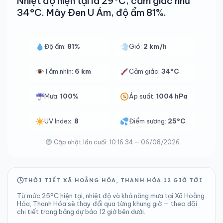
Nhiệt độ hiện tại là 29°C, cảm giác như
34°C. Mây Đen U Ám, độ ẩm 81%.
Độ ẩm:
81%
Gió:
2 km/h
Tầm nhìn:
6 km
Cảm giác:
34°C
Mưa:
100%
Áp suất:
1004 hPa
UV Index:
8
Điểm sương:
25°C
Cập nhật lần cuối: 10:16:34 — 06/08/2026
THỜI TIẾT XÃ HOẰNG HÓA, THANH HÓA 12 GIỜ TỚI
Từ mức 25°C hiện tại, nhiệt độ và khả năng mưa tại Xã Hoằng
Hóa, Thanh Hóa sẽ thay đổi qua từng khung giờ — theo dõi
chi tiết trong bảng dự báo 12 giờ bên dưới.