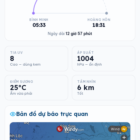
BÌNH MINH
HOÀNG HÔN
05:33
18:31
Ngày dài
12 giờ 57 phút
TIA UV
ÁP SUẤT
8
1004
Cao — dùng kem
hPa — ổn định
ĐIỂM SƯƠNG
TẦM NHÌN
25°C
6 km
Ẩm vừa phải
Tốt
Bản đồ dự báo trực quan