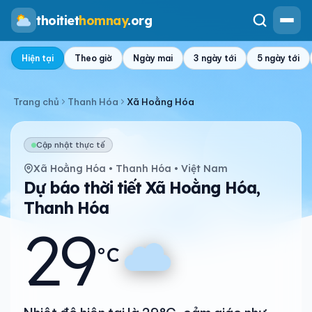
thoitiet
homnay
.org
Hiện tại
Theo giờ
Ngày mai
3 ngày tới
5 ngày tới
Trang chủ
Thanh Hóa
Xã Hoằng Hóa
Cập nhật thực tế
Xã Hoằng Hóa • Thanh Hóa • Việt Nam
Dự báo thời tiết Xã Hoằng Hóa,
Thanh Hóa
29
°C