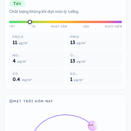
Tốt
Chất lượng không khí đạt mức lý tưởng.
TỐT
TB
NHẠY CẢM
XẤU
NGUY HIỂM
PM2.5
PM10
11
13
µg/m³
µg/m³
NO₂
O₃
4
13
µg/m³
µg/m³
CO
SO₂
0.4
1
mg/m³
µg/m³
MẶT TRỜI HÔM NAY