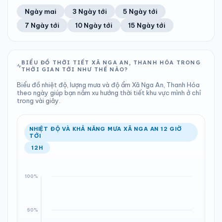
52%
16 km/h
11
Tốt
ĐIỂM SƯƠNG
% MƯA
0.12 mm
1000 hPa
25°C
100%
Trung bình ngày
Tốc độ gió
Ngày mai
3 Ngày tới
5 Ngày tới
Chỉ số UV
Ước lượng
Tổng cả ngày
Bình thường
Ổn định
Khả năng mưa
7 Ngày tới
10 Ngày tới
15 Ngày tới
TIA UV
TẦM NHÌN
LƯỢNG MƯA
ÁP SUẤT
11
Tốt
ĐIỂM SƯƠNG
% MƯA
0 mm
999 hPa
24°C
20%
Chỉ số UV
Ước lượng
Tổng cả ngày
Bình thường
Ổn định
Khả năng mưa
BIỂU ĐỒ THỜI TIẾT XÃ NGA AN, THANH HÓA TRONG
THỜI GIAN TỚI NHƯ THẾ NÀO?
LƯỢNG MƯA
ÁP SUẤT
ĐIỂM SƯƠNG
% MƯA
0 mm
998 hPa
24°C
6%
Biểu đồ nhiệt độ, lượng mưa và độ ẩm Xã Nga An, Thanh Hóa
Tổng cả ngày
Bình thường
theo ngày giúp bạn nắm xu hướng thời tiết khu vực mình ở chỉ
Ổn định
Khả năng mưa
trong vài giây.
ĐIỂM SƯƠNG
% MƯA
24°C
0%
Ổn định
Khả năng mưa
NHIỆT ĐỘ VÀ KHẢ NĂNG MƯA XÃ NGA AN 12 GIỜ
TỚI
12H