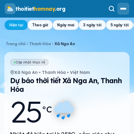
thoitiet
homnay
.org
Hiện tại
Theo giờ
Ngày mai
3 ngày tới
5 ngày tới
Trang chủ
Thanh Hóa
Xã Nga An
Cập nhật thực tế
Xã Nga An • Thanh Hóa • Việt Nam
Dự báo thời tiết Xã Nga An, Thanh
Hóa
25
°C