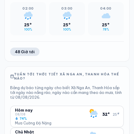
02:00
03:00
04:00
25°
25°
25°
100%
100%
78%
48 Giờ tới
TUẦN TỚI THỜI TIẾT XÃ NGA AN, THANH HÓA THẾ
NÀO?
Bảng dự báo từng ngày cho biết Xã Nga An, Thanh Hóa sắp
tới ngày nào nắng ráo, ngày nào cần mang theo áo mưa, tính
từ 08/08/2026.
Hôm nay
▾
32°
25°
08/08
74%
Mưa Cường Độ Nặng
Chủ Nhật
ĐỘ ẨM
GIÓ