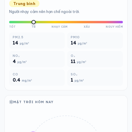
Trung bình
Người nhạy cảm nên hạn chế ngoài trời.
TỐT
TB
NHẠY CẢM
XẤU
NGUY HIỂM
PM2.5
PM10
14
14
µg/m³
µg/m³
NO₂
O₃
4
11
µg/m³
µg/m³
CO
SO₂
0.4
1
mg/m³
µg/m³
MẶT TRỜI HÔM NAY