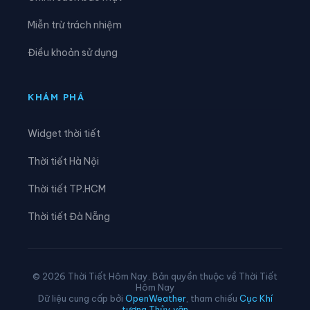
Xã Hóa Quỳ
Xã Hoằng Châu
Miễn trừ trách nhiệm
Xã Hoằng Giang
Xã Hoằng Hóa
Điều khoản sử dụng
Xã Hoằng Lộc
Xã Hoằng Phú
Xã Hoằng Sơn
Xã Hoằng Thanh
KHÁM PHÁ
Xã Hoằng Tiến
Xã Hoạt Giang
Widget thời tiết
Xã Hồi Xuân
Xã Hợp Tiến
Thời tiết Hà Nội
Xã Kiên Thọ
Xã Kim Tân
Thời tiết TP.HCM
Xã Lam Sơn
Xã Linh Sơn
Thời tiết Đà Nẵng
Xã Lĩnh Toại
Xã Luận Thành
Xã Lương Sơn
Xã Lưu Vệ
© 2026 Thời Tiết Hôm Nay. Bản quyền thuộc về Thời Tiết
Hôm Nay
Xã Mậu Lâm
Xã Minh Sơn
Dữ liệu cung cấp bởi
OpenWeather
, tham chiếu
Cục Khí
tượng Thủy văn