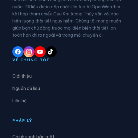
nước. Dữ liệu được cập nhật liên tục từ OpenWeather,
Xã Các Sơn
Xã Cẩm Tân
kết hợp tham chiếu Cục Khí tượng Thủy văn với các
hiện tượng thời tiết nguy hiểm. Chúng tôi mong muốn
Xã Cẩm Thạch
Xã Cẩm Thủy
giúp bạn chủ động trước mọi diễn biến thời tiết, an
Xã Cẩm Tú
Xã Cẩm Vân
toàn hơn khi ra ngoài và trong mỗi chuyến đi.
Xã Cổ Lũng
Xã Công Chính
Xã Điền Lư
Xã Điền Quang
VỀ CHÚNG TÔI
Xã Định Hòa
Xã Định Tân
Giới thiệu
Xã Đồng Lương
Xã Đông Thành
Nguồn dữ liệu
Xã Đồng Tiến
Xã Giao An
Liên hệ
Xã Hà Long
Xã Hà Trung
Xã Hậu Lộc
Xã Hiền Kiệt
PHÁP LÝ
Xã Hồ Vương
Xã Hoa Lộc
Chính sách bảo mật