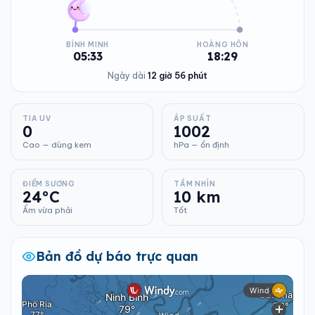
BÌNH MINH
HOÀNG HÔN
05:33
18:29
Ngày dài
12 giờ 56 phút
TIA UV
ÁP SUẤT
0
1002
Cao — dùng kem
hPa — ổn định
ĐIỂM SƯƠNG
TẦM NHÌN
24°C
10 km
Ẩm vừa phải
Tốt
Bản đồ dự báo trực quan