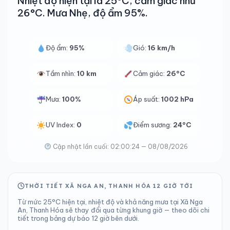
Nhiệt độ hiện tại là 25°C, cảm giác như
26°C. Mưa Nhẹ, độ ẩm 95%.
Độ ẩm:
95%
Gió:
16 km/h
Tầm nhìn:
10 km
Cảm giác:
26°C
Mưa:
100%
Áp suất:
1002 hPa
UV Index:
0
Điểm sương:
24°C
Cập nhật lần cuối: 02:00:24 — 08/08/2026
THỜI TIẾT XÃ NGA AN, THANH HÓA 12 GIỜ TỚI
Từ mức 25°C hiện tại, nhiệt độ và khả năng mưa tại Xã Nga
An, Thanh Hóa sẽ thay đổi qua từng khung giờ — theo dõi chi
tiết trong bảng dự báo 12 giờ bên dưới.