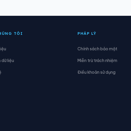
iền Quang
Xã Định Hòa
ông Thành
Xã Đồng Tiến
HÚNG TÔI
PHÁP LÝ
à Trung
Xã Hậu Lộc
hiệu
Chính sách bảo mật
oa Lộc
Xã Hóa Quỳ
dữ liệu
Miễn trừ trách nhiệm
oằng Hóa
Xã Hoằng Lộc
ệ
Điều khoản sử dụng
oằng Thanh
Xã Hoằng Tiến
ợp Tiến
Xã Kiên Thọ
inh Sơn
Xã Lĩnh Toại
ưu Vệ
Xã Mậu Lâm