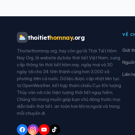
Xã Điền Lư
Xã Đ
Xã Đồng Lương
Xã Đ
VỀ C
thoitiet
homnay
.org
Xã Hà Long
Xã H
Giới t
Thoitiethomnay.org, hay còn gọi là Thời Tiết Hôm
Xã Hồ Vương
Xã H
Nay Org, là website dự báo thời tiết Việt Nam, cung
Nguồn 
cấp thông tin thời tiết hôm nay, ngày mai và 30
Xã Hoằng Giang
Xã H
ngày tới cho 34 tỉnh thành cùng hơn 3.000 xã
Liên h
phường trên cả nước. Dữ liệu được cập nhật liên tục
Xã Hoằng Sơn
Xã H
từ OpenWeather, kết hợp tham chiếu Cục Khí tượng
Thủy văn với các hiện tượng thời tiết nguy hiểm.
Xã Hồi Xuân
Xã H
Chúng tôi mong muốn giúp bạn chủ động trước mọi
diễn biến thời tiết, an toàn hơn khi ra ngoài và trong
Xã Lam Sơn
Xã L
mỗi chuyến đi.
Xã Lương Sơn
Xã L