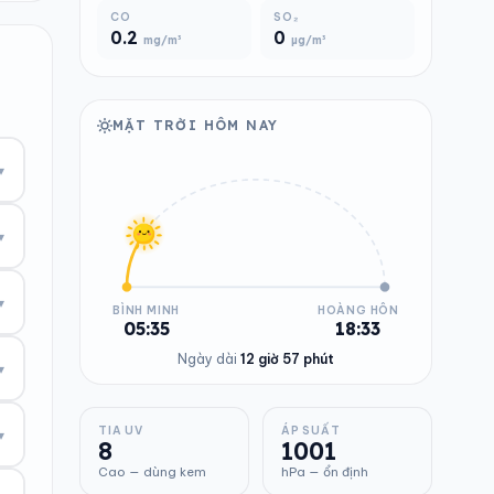
CO
SO₂
0.2
0
mg/m³
µg/m³
MẶT TRỜI HÔM NAY
▾
▾
▾
BÌNH MINH
HOÀNG HÔN
05:35
18:33
Ngày dài
12 giờ 57 phút
▾
TIA UV
ÁP SUẤT
▾
8
1001
Cao — dùng kem
hPa — ổn định