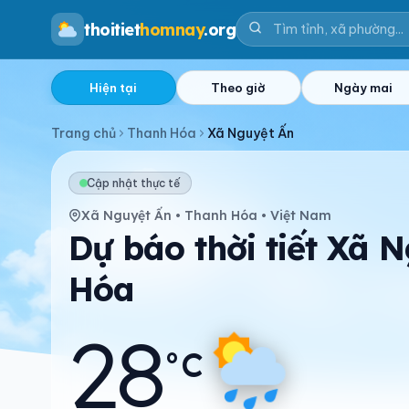
thoitiet
homnay
.org
Hiện tại
Theo giờ
Ngày mai
Trang chủ
Thanh Hóa
Xã Nguyệt Ấn
Cập nhật thực tế
Xã Nguyệt Ấn • Thanh Hóa • Việt Nam
Dự báo thời tiết Xã 
Hóa
28
°C