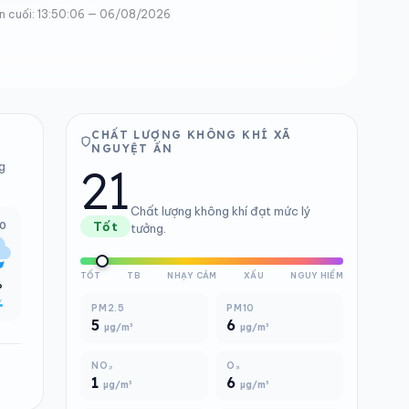
n cuối: 13:50:06 — 06/08/2026
CHẤT LƯỢNG KHÔNG KHÍ XÃ
NGUYỆT ẤN
21
g
Chất lượng không khí đạt mức lý
00
Tốt
tưởng.
TỐT
TB
NHẠY CẢM
XẤU
NGUY HIỂM
°
%
PM2.5
PM10
5
6
µg/m³
µg/m³
NO₂
O₃
1
6
µg/m³
µg/m³