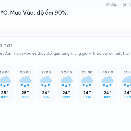
Cập nhật lầ
32°C. Mưa Vừa, độ ẩm 90%.
Ờ TỚI
ệt Ấn, Thanh Hóa sẽ thay đổi qua từng khung giờ — theo dõi chi tiết tron
19:00
20:00
21:00
22:00
23:00
00:00
01:
25°
25°
24°
24°
24°
24°
24
100%
82%
97%
100%
100%
100%
100