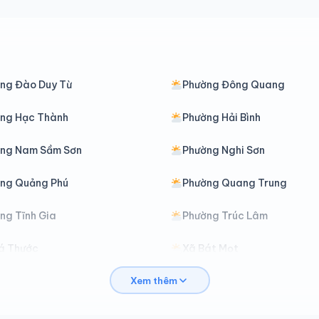
ng Đào Duy Từ
Phường Đông Quang
ng Hạc Thành
Phường Hải Bình
ng Nam Sầm Sơn
Phường Nghi Sơn
ng Quảng Phú
Phường Quang Trung
ng Tĩnh Gia
Phường Trúc Lâm
á Thước
Xã Bát Mọt
Xem thêm
Cẩm Tân
Xã Cẩm Thạch
Cẩm Vân
Xã Cổ Lũng