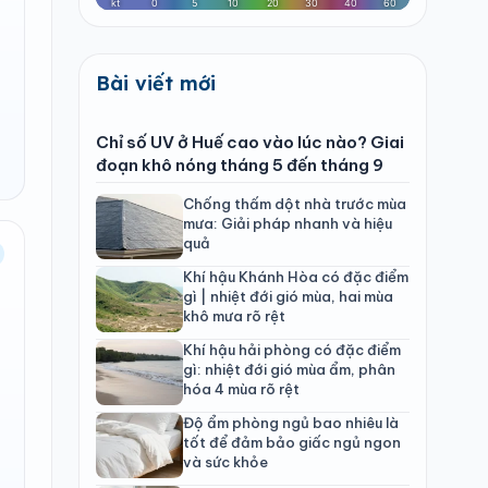
Bài viết mới
Chỉ số UV ở Huế cao vào lúc nào? Giai
đoạn khô nóng tháng 5 đến tháng 9
Chống thấm dột nhà trước mùa
mưa: Giải pháp nhanh và hiệu
quả
Khí hậu Khánh Hòa có đặc điểm
gì | nhiệt đới gió mùa, hai mùa
khô mưa rõ rệt
Khí hậu hải phòng có đặc điểm
gì: nhiệt đới gió mùa ẩm, phân
hóa 4 mùa rõ rệt
Độ ẩm phòng ngủ bao nhiêu là
tốt để đảm bảo giấc ngủ ngon
và sức khỏe