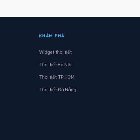
Xã Định Tân
Xã Giao An
KHÁM PHÁ
Xã Hiền Kiệt
Widget thời tiết
Xã Hoằng Châu
Thời tiết Hà Nội
Xã Hoằng Phú
Thời tiết TP.HCM
Xã Hoạt Giang
Thời tiết Đà Nẵng
Xã Kim Tân
Xã Luận Thành
Xã Minh Sơn