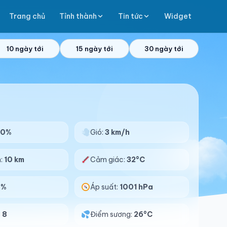
Trang chủ
Tỉnh thành
Tin tức
Widget
10 ngày tới
15 ngày tới
30 ngày tới
90%
Gió:
3 km/h
n:
10 km
Cảm giác:
32°C
0%
Áp suất:
1001 hPa
:
8
Điểm sương:
26°C