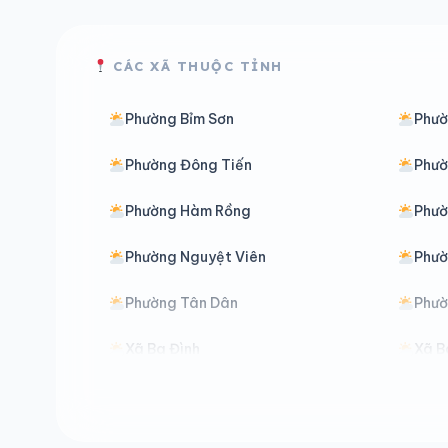
CÁC XÃ THUỘC TỈNH
Phường Bỉm Sơn
Phườ
Phường Đông Tiến
Phườ
Phường Hàm Rồng
Phườ
Phường Nguyệt Viên
Phườ
Phường Tân Dân
Phườ
Xã Ba Đình
Xã B
Xã Các Sơn
Xã 
Xã Cẩm Tú
Xã 