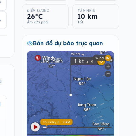
▾
ĐIỂM SƯƠNG
TẦM NHÌN
26°C
10 km
▾
Ẩm vừa phải
Tốt
Bản đồ dự báo trực quan
ài