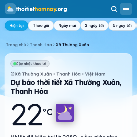
thoitiet
homnay
.org
Hiện tại
Theo giờ
Ngày mai
3 ngày tới
5 ngày tới
Trang chủ
Thanh Hóa
Xã Thường Xuân
Cập nhật thực tế
Xã Thường Xuân • Thanh Hóa • Việt Nam
Dự báo thời tiết Xã Thường Xuân,
Thanh Hóa
22
°C