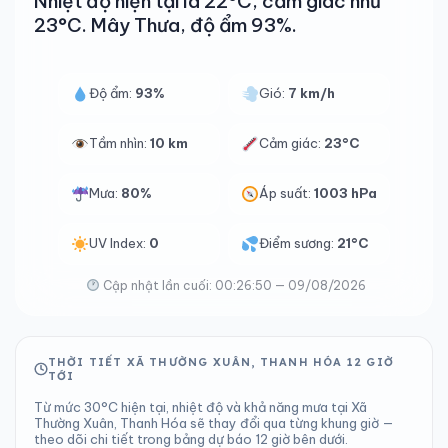
Nhiệt độ hiện tại là 22°C, cảm giác như
23°C. Mây Thưa, độ ẩm 93%.
Độ ẩm:
93%
Gió:
7 km/h
Tầm nhìn:
10 km
Cảm giác:
23°C
Mưa:
80%
Áp suất:
1003 hPa
UV Index:
0
Điểm sương:
21°C
Cập nhật lần cuối: 00:26:50 — 09/08/2026
THỜI TIẾT XÃ THƯỜNG XUÂN, THANH HÓA 12 GIỜ
TỚI
Từ mức 30°C hiện tại, nhiệt độ và khả năng mưa tại Xã
Thường Xuân, Thanh Hóa sẽ thay đổi qua từng khung giờ —
theo dõi chi tiết trong bảng dự báo 12 giờ bên dưới.