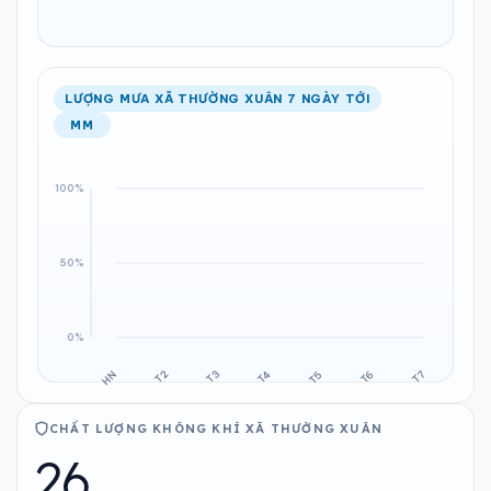
LƯỢNG MƯA XÃ THƯỜNG XUÂN 7 NGÀY TỚI
MM
CHẤT LƯỢNG KHÔNG KHÍ XÃ THƯỜNG XUÂN
26