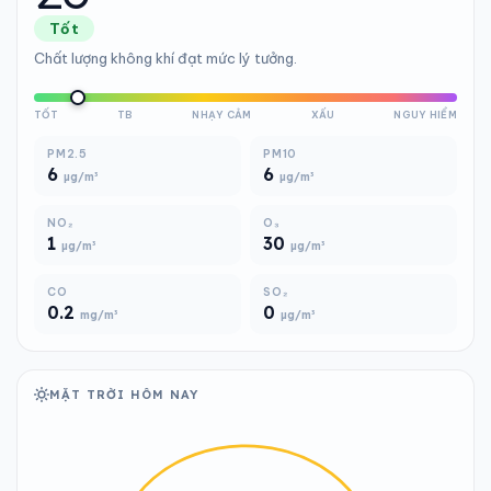
Tốt
Chất lượng không khí đạt mức lý tưởng.
TỐT
TB
NHẠY CẢM
XẤU
NGUY HIỂM
PM2.5
PM10
6
6
µg/m³
µg/m³
NO₂
O₃
1
30
µg/m³
µg/m³
CO
SO₂
0.2
0
mg/m³
µg/m³
MẶT TRỜI HÔM NAY