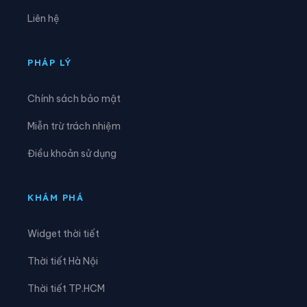
Xã Đồng Tiến
Xã Giao An
Liên hệ
Xã Hà Long
Xã Hà Trung
Xã Hậu Lộc
Xã Hiền Kiệt
PHÁP LÝ
Xã Hồ Vương
Xã Hoa Lộc
Chính sách bảo mật
Xã Hóa Quỳ
Xã Hoằng Châu
Miễn trừ trách nhiệm
Xã Hoằng Giang
Xã Hoằng Hóa
Điều khoản sử dụng
Xã Hoằng Lộc
Xã Hoằng Phú
Xã Hoằng Sơn
Xã Hoằng Thanh
KHÁM PHÁ
Xã Hoằng Tiến
Xã Hoạt Giang
Widget thời tiết
Xã Hồi Xuân
Xã Hợp Tiến
Thời tiết Hà Nội
Xã Kiên Thọ
Xã Kim Tân
Thời tiết TP.HCM
Xã Lam Sơn
Xã Linh Sơn