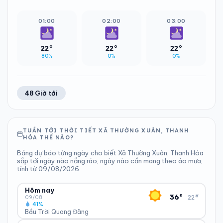
01:00
02:00
03:00
22°
22°
22°
80%
0%
0%
48 Giờ tới
TUẦN TỚI THỜI TIẾT XÃ THƯỜNG XUÂN, THANH
HÓA THẾ NÀO?
Bảng dự báo từng ngày cho biết Xã Thường Xuân, Thanh Hóa
sắp tới ngày nào nắng ráo, ngày nào cần mang theo áo mưa,
tính từ 09/08/2026.
Hôm nay
▾
36°
22°
09/08
41%
Bầu Trời Quang Đãng