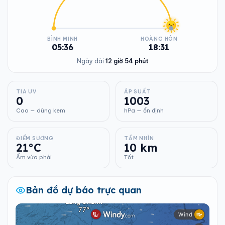
BÌNH MINH
HOÀNG HÔN
05:36
18:31
Ngày dài
12 giờ 54 phút
TIA UV
ÁP SUẤT
0
1003
Cao — dùng kem
hPa — ổn định
ĐIỂM SƯƠNG
TẦM NHÌN
21°C
10 km
Ẩm vừa phải
Tốt
Bản đồ dự báo trực quan