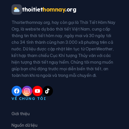
Phường Tân Dân
Phường Tĩnh Gia
thoitiet
homnay
.org
Phường Trúc Lâm
Xã An Nông
Thoitiethomnay.org, hay còn gọi là Thời Tiết Hôm Nay
Xã Ba Đình
Xã Bá Thước
Org, là website dự báo thời tiết Việt Nam, cung cấp
thông tin thời tiết hôm nay, ngày mai và 30 ngày tới
Xã Bát Mọt
Xã Biện Thượng
cho 34 tỉnh thành cùng hơn 3.000 xã phường trên cả
nước. Dữ liệu được cập nhật liên tục từ OpenWeather,
Xã Các Sơn
Xã Cẩm Tân
kết hợp tham chiếu Cục Khí tượng Thủy văn với các
hiện tượng thời tiết nguy hiểm. Chúng tôi mong muốn
Xã Cẩm Thạch
Xã Cẩm Thủy
giúp bạn chủ động trước mọi diễn biến thời tiết, an
Xã Cẩm Tú
Xã Cẩm Vân
toàn hơn khi ra ngoài và trong mỗi chuyến đi.
Xã Cổ Lũng
Xã Công Chính
Xã Điền Lư
Xã Điền Quang
VỀ CHÚNG TÔI
Xã Định Hòa
Xã Định Tân
Giới thiệu
Xã Đồng Lương
Xã Đông Thành
Nguồn dữ liệu