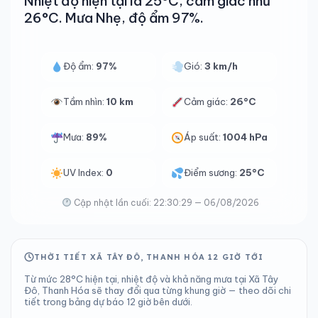
Nhiệt độ hiện tại là 25°C, cảm giác như
26°C. Mưa Nhẹ, độ ẩm 97%.
Độ ẩm:
97%
Gió:
3 km/h
Tầm nhìn:
10 km
Cảm giác:
26°C
Mưa:
89%
Áp suất:
1004 hPa
UV Index:
0
Điểm sương:
25°C
Cập nhật lần cuối: 22:30:29 — 06/08/2026
THỜI TIẾT XÃ TÂY ĐÔ, THANH HÓA 12 GIỜ TỚI
Từ mức 28°C hiện tại, nhiệt độ và khả năng mưa tại Xã Tây
Đô, Thanh Hóa sẽ thay đổi qua từng khung giờ — theo dõi chi
tiết trong bảng dự báo 12 giờ bên dưới.