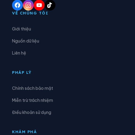
Xã Điền Lư
Xã Điền Quang
VỀ CHÚNG TÔI
Xã Định Hòa
Xã Định Tân
Giới thiệu
Xã Đồng Lương
Xã Đông Thành
Nguồn dữ liệu
Xã Đồng Tiến
Xã Giao An
Liên hệ
Xã Hà Long
Xã Hà Trung
Xã Hậu Lộc
Xã Hiền Kiệt
PHÁP LÝ
Xã Hồ Vương
Xã Hoa Lộc
Chính sách bảo mật
Xã Hóa Quỳ
Xã Hoằng Châu
Miễn trừ trách nhiệm
Xã Hoằng Giang
Xã Hoằng Hóa
Điều khoản sử dụng
Xã Hoằng Lộc
Xã Hoằng Phú
Xã Hoằng Sơn
Xã Hoằng Thanh
KHÁM PHÁ