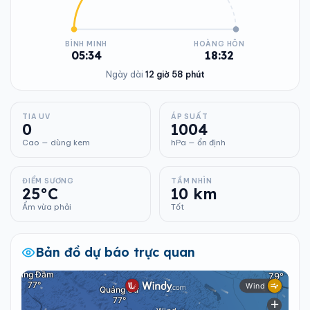
BÌNH MINH
HOÀNG HÔN
05:34
18:32
Ngày dài
12 giờ 58 phút
TIA UV
ÁP SUẤT
0
1004
Cao — dùng kem
hPa — ổn định
ĐIỂM SƯƠNG
TẦM NHÌN
25°C
10 km
Ẩm vừa phải
Tốt
Bản đồ dự báo trực quan