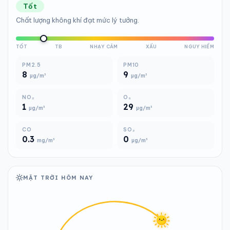
Tốt
Chất lượng không khí đạt mức lý tưởng.
TỐT
TB
NHẠY CẢM
XẤU
NGUY HIỂM
PM2.5
PM10
8
9
µg/m³
µg/m³
NO₂
O₃
1
29
µg/m³
µg/m³
CO
SO₂
0.3
0
mg/m³
µg/m³
MẶT TRỜI HÔM NAY