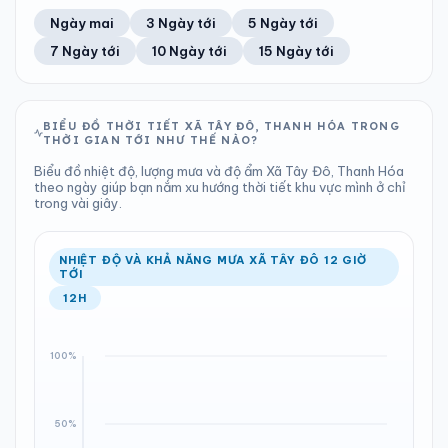
52%
10 km/h
12
Tốt
ĐIỂM SƯƠNG
% MƯA
0 mm
997 hPa
24°C
20%
Trung bình ngày
Tốc độ gió
Ngày mai
3 Ngày tới
5 Ngày tới
Chỉ số UV
Ước lượng
Tổng cả ngày
Bình thường
Ổn định
Khả năng mưa
7 Ngày tới
10 Ngày tới
15 Ngày tới
TIA UV
TẦM NHÌN
LƯỢNG MƯA
ÁP SUẤT
12
Tốt
ĐIỂM SƯƠNG
% MƯA
10.18 mm
998 hPa
24°C
3%
Chỉ số UV
Ước lượng
Tổng cả ngày
Bình thường
Ổn định
Khả năng mưa
BIỂU ĐỒ THỜI TIẾT XÃ TÂY ĐÔ, THANH HÓA TRONG
THỜI GIAN TỚI NHƯ THẾ NÀO?
LƯỢNG MƯA
ÁP SUẤT
ĐIỂM SƯƠNG
% MƯA
3.21 mm
998 hPa
25°C
100%
Biểu đồ nhiệt độ, lượng mưa và độ ẩm Xã Tây Đô, Thanh Hóa
Tổng cả ngày
Bình thường
theo ngày giúp bạn nắm xu hướng thời tiết khu vực mình ở chỉ
Ổn định
Khả năng mưa
trong vài giây.
ĐIỂM SƯƠNG
% MƯA
25°C
94%
Ổn định
Khả năng mưa
NHIỆT ĐỘ VÀ KHẢ NĂNG MƯA XÃ TÂY ĐÔ 12 GIỜ
TỚI
12H