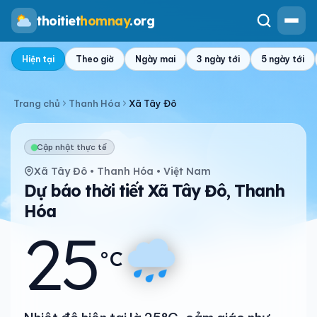
thoitiet
homnay
.org
Hiện tại
Theo giờ
Ngày mai
3 ngày tới
5 ngày tới
Trang chủ
Thanh Hóa
Xã Tây Đô
Cập nhật thực tế
Xã Tây Đô • Thanh Hóa • Việt Nam
Dự báo thời tiết Xã Tây Đô, Thanh
Hóa
25
°C