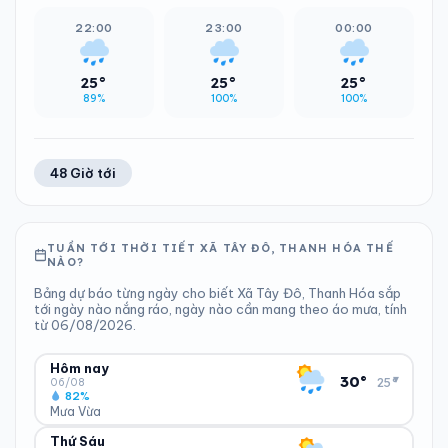
22:00
23:00
00:00
25°
25°
25°
89%
100%
100%
48 Giờ tới
TUẦN TỚI THỜI TIẾT XÃ TÂY ĐÔ, THANH HÓA THẾ
NÀO?
Bảng dự báo từng ngày cho biết Xã Tây Đô, Thanh Hóa sắp
tới ngày nào nắng ráo, ngày nào cần mang theo áo mưa, tính
từ 06/08/2026.
Hôm nay
▾
30°
25°
06/08
82%
Mưa Vừa
Thứ Sáu
ĐỘ ẨM
GIÓ