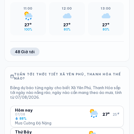
11:00
12:00
13:00
27°
27°
27°
100%
80%
80%
48 Giờ tới
TUẦN TỚI THỜI TIẾT XÃ YÊN PHÚ, THANH HÓA THẾ
NÀO?
Bảng dự báo từng ngày cho biết Xã Yên Phú, Thanh Hóa sắp
tới ngày nào nắng ráo, ngày nào cần mang theo áo mưa, tính
từ 07/08/2026.
Hôm nay
▾
27°
25°
07/08
88%
Mưa Cường Độ Nặng
Thứ Bảy
ĐỘ ẨM
GIÓ