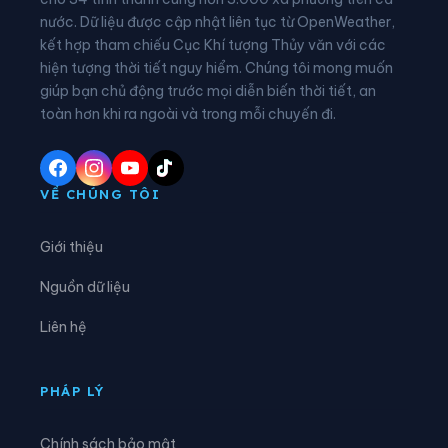
nước. Dữ liệu được cập nhật liên tục từ OpenWeather,
Xã Các Sơn
Xã Cẩm Tân
kết hợp tham chiếu Cục Khí tượng Thủy văn với các
hiện tượng thời tiết nguy hiểm. Chúng tôi mong muốn
Xã Cẩm Thạch
Xã Cẩm Thủy
giúp bạn chủ động trước mọi diễn biến thời tiết, an
Xã Cẩm Tú
Xã Cẩm Vân
toàn hơn khi ra ngoài và trong mỗi chuyến đi.
Xã Cổ Lũng
Xã Công Chính
Xã Điền Lư
Xã Điền Quang
VỀ CHÚNG TÔI
Xã Định Hòa
Xã Định Tân
Giới thiệu
Xã Đồng Lương
Xã Đông Thành
Nguồn dữ liệu
Xã Đồng Tiến
Xã Giao An
Liên hệ
Xã Hà Long
Xã Hà Trung
Xã Hậu Lộc
Xã Hiền Kiệt
PHÁP LÝ
Xã Hồ Vương
Xã Hoa Lộc
Chính sách bảo mật