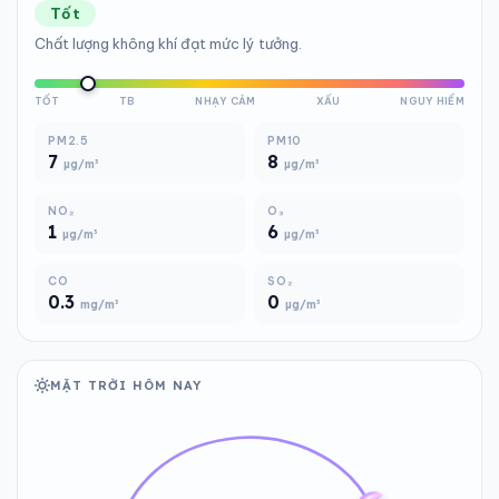
Tốt
Chất lượng không khí đạt mức lý tưởng.
TỐT
TB
NHẠY CẢM
XẤU
NGUY HIỂM
PM2.5
PM10
7
8
µg/m³
µg/m³
NO₂
O₃
1
6
µg/m³
µg/m³
CO
SO₂
0.3
0
mg/m³
µg/m³
MẶT TRỜI HÔM NAY