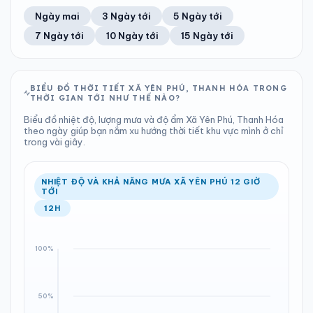
52%
12 km/h
9
Tốt
ĐIỂM SƯƠNG
% MƯA
2.85 mm
999 hPa
24°C
100%
Trung bình ngày
Tốc độ gió
Ngày mai
3 Ngày tới
5 Ngày tới
Chỉ số UV
Ước lượng
Tổng cả ngày
Bình thường
Ổn định
Khả năng mưa
7 Ngày tới
10 Ngày tới
15 Ngày tới
TIA UV
TẦM NHÌN
LƯỢNG MƯA
ÁP SUẤT
9
Tốt
ĐIỂM SƯƠNG
% MƯA
0.15 mm
999 hPa
25°C
100%
Chỉ số UV
Ước lượng
Tổng cả ngày
Bình thường
Ổn định
Khả năng mưa
BIỂU ĐỒ THỜI TIẾT XÃ YÊN PHÚ, THANH HÓA TRONG
THỜI GIAN TỚI NHƯ THẾ NÀO?
LƯỢNG MƯA
ÁP SUẤT
ĐIỂM SƯƠNG
% MƯA
4.59 mm
998 hPa
25°C
39%
Biểu đồ nhiệt độ, lượng mưa và độ ẩm Xã Yên Phú, Thanh Hóa
Tổng cả ngày
Bình thường
theo ngày giúp bạn nắm xu hướng thời tiết khu vực mình ở chỉ
Ổn định
Khả năng mưa
trong vài giây.
ĐIỂM SƯƠNG
% MƯA
25°C
100%
Ổn định
Khả năng mưa
NHIỆT ĐỘ VÀ KHẢ NĂNG MƯA XÃ YÊN PHÚ 12 GIỜ
TỚI
12H