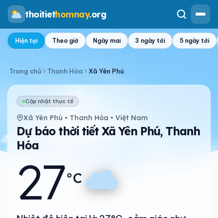
thoitiet
homnay
.org
Hiện tại
Theo giờ
Ngày mai
3 ngày tới
5 ngày tới
Trang chủ
Thanh Hóa
Xã Yên Phú
Cập nhật thực tế
Xã Yên Phú • Thanh Hóa • Việt Nam
Dự báo thời tiết Xã Yên Phú, Thanh
Hóa
27
°C