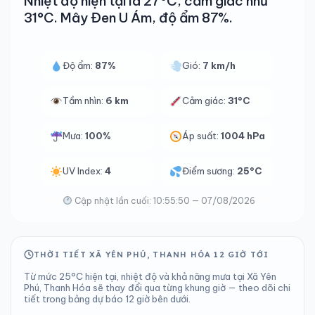
Nhiệt độ hiện tại là 27°C, cảm giác như
31°C. Mây Đen U Ám, độ ẩm 87%.
Độ ẩm:
87%
Gió:
7 km/h
Tầm nhìn:
6 km
Cảm giác:
31°C
Mưa:
100%
Áp suất:
1004 hPa
UV Index:
4
Điểm sương:
25°C
Cập nhật lần cuối: 10:55:50 — 07/08/2026
THỜI TIẾT XÃ YÊN PHÚ, THANH HÓA 12 GIỜ TỚI
Từ mức 25°C hiện tại, nhiệt độ và khả năng mưa tại Xã Yên
Phú, Thanh Hóa sẽ thay đổi qua từng khung giờ — theo dõi chi
tiết trong bảng dự báo 12 giờ bên dưới.