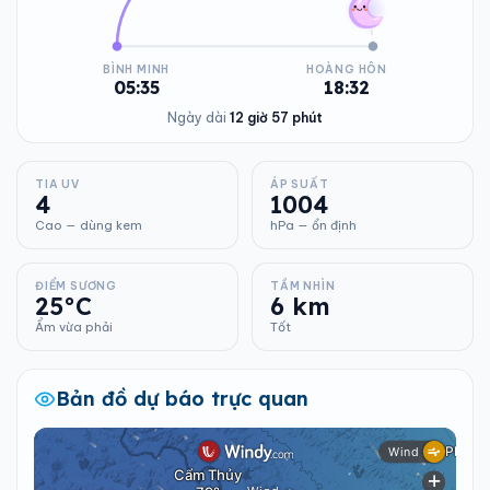
BÌNH MINH
HOÀNG HÔN
05:35
18:32
Ngày dài
12 giờ 57 phút
TIA UV
ÁP SUẤT
4
1004
Cao — dùng kem
hPa — ổn định
ĐIỂM SƯƠNG
TẦM NHÌN
25°C
6 km
Ẩm vừa phải
Tốt
Bản đồ dự báo trực quan