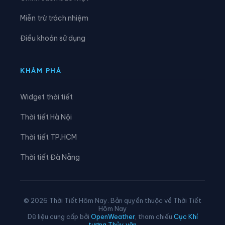
Xã Hóa Quỳ
Xã Hoằng Châu
Miễn trừ trách nhiệm
Xã Hoằng Giang
Xã Hoằng Hóa
Điều khoản sử dụng
Xã Hoằng Lộc
Xã Hoằng Phú
Xã Hoằng Sơn
Xã Hoằng Thanh
KHÁM PHÁ
Xã Hoằng Tiến
Xã Hoạt Giang
Widget thời tiết
Xã Hồi Xuân
Xã Hợp Tiến
Thời tiết Hà Nội
Xã Kiên Thọ
Xã Kim Tân
Thời tiết TP.HCM
Xã Lam Sơn
Xã Linh Sơn
Thời tiết Đà Nẵng
Xã Lĩnh Toại
Xã Luận Thành
Xã Lương Sơn
Xã Lưu Vệ
© 2026 Thời Tiết Hôm Nay. Bản quyền thuộc về Thời Tiết
Hôm Nay
Xã Mậu Lâm
Xã Minh Sơn
Dữ liệu cung cấp bởi
OpenWeather
, tham chiếu
Cục Khí
tượng Thủy văn