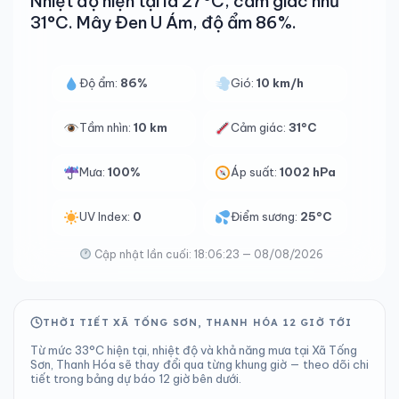
Nhiệt độ hiện tại là 27°C, cảm giác như
31°C. Mây Đen U Ám, độ ẩm 86%.
Độ ẩm:
86%
Gió:
10 km/h
Tầm nhìn:
10 km
Cảm giác:
31°C
Mưa:
100%
Áp suất:
1002 hPa
UV Index:
0
Điểm sương:
25°C
Cập nhật lần cuối: 18:06:23 — 08/08/2026
THỜI TIẾT XÃ TỐNG SƠN, THANH HÓA 12 GIỜ TỚI
Từ mức 33°C hiện tại, nhiệt độ và khả năng mưa tại Xã Tống
Sơn, Thanh Hóa sẽ thay đổi qua từng khung giờ — theo dõi chi
tiết trong bảng dự báo 12 giờ bên dưới.