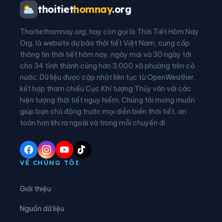
Phường Tân Dân
Phường Tĩnh Gia
thoitiet
homnay
.org
Phường Trúc Lâm
Xã An Nông
Thoitiethomnay.org, hay còn gọi là Thời Tiết Hôm Nay
Xã Ba Đình
Xã Bá Thước
Org, là website dự báo thời tiết Việt Nam, cung cấp
thông tin thời tiết hôm nay, ngày mai và 30 ngày tới
Xã Bát Mọt
Xã Biện Thượng
cho 34 tỉnh thành cùng hơn 3.000 xã phường trên cả
nước. Dữ liệu được cập nhật liên tục từ OpenWeather,
Xã Các Sơn
Xã Cẩm Tân
kết hợp tham chiếu Cục Khí tượng Thủy văn với các
hiện tượng thời tiết nguy hiểm. Chúng tôi mong muốn
Xã Cẩm Thạch
Xã Cẩm Thủy
giúp bạn chủ động trước mọi diễn biến thời tiết, an
Xã Cẩm Tú
Xã Cẩm Vân
toàn hơn khi ra ngoài và trong mỗi chuyến đi.
Xã Cổ Lũng
Xã Công Chính
Xã Điền Lư
Xã Điền Quang
VỀ CHÚNG TÔI
Xã Định Hòa
Xã Định Tân
Giới thiệu
Xã Đồng Lương
Xã Đông Thành
Nguồn dữ liệu
Xã Đồng Tiến
Xã Giao An