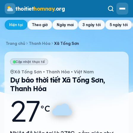
thoitiet
homnay
.org
Hiện tại
Theo giờ
Ngày mai
3 ngày tới
5 ngày tới
Trang chủ
Thanh Hóa
Xã Tống Sơn
Cập nhật thực tế
Xã Tống Sơn • Thanh Hóa • Việt Nam
Dự báo thời tiết Xã Tống Sơn,
Thanh Hóa
27
°C