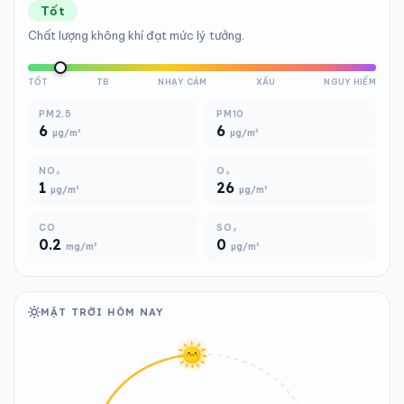
Tốt
Chất lượng không khí đạt mức lý tưởng.
TỐT
TB
NHẠY CẢM
XẤU
NGUY HIỂM
PM2.5
PM10
6
6
µg/m³
µg/m³
NO₂
O₃
1
26
µg/m³
µg/m³
CO
SO₂
0.2
0
mg/m³
µg/m³
MẶT TRỜI HÔM NAY