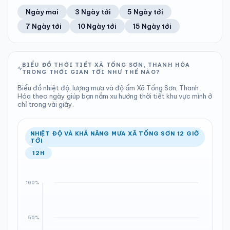
51%
15 km/h
7
Tốt
ĐIỂM SƯƠNG
% MƯA
0.87 mm
999 hPa
25°C
52%
Trung bình ngày
Tốc độ gió
Ngày mai
3 Ngày tới
5 Ngày tới
Chỉ số UV
Ước lượng
Tổng cả ngày
Bình thường
Ổn định
Khả năng mưa
7 Ngày tới
10 Ngày tới
15 Ngày tới
TIA UV
TẦM NHÌN
LƯỢNG MƯA
ÁP SUẤT
7
Tốt
ĐIỂM SƯƠNG
% MƯA
5.29 mm
999 hPa
24°C
38%
Chỉ số UV
Ước lượng
Tổng cả ngày
Bình thường
Ổn định
Khả năng mưa
BIỂU ĐỒ THỜI TIẾT XÃ TỐNG SƠN, THANH HÓA
TRONG THỜI GIAN TỚI NHƯ THẾ NÀO?
LƯỢNG MƯA
ÁP SUẤT
ĐIỂM SƯƠNG
% MƯA
0.9 mm
999 hPa
24°C
100%
Biểu đồ nhiệt độ, lượng mưa và độ ẩm Xã Tống Sơn, Thanh
Tổng cả ngày
Bình thường
Hóa theo ngày giúp bạn nắm xu hướng thời tiết khu vực mình ở
Ổn định
Khả năng mưa
chỉ trong vài giây.
ĐIỂM SƯƠNG
% MƯA
24°C
80%
Ổn định
Khả năng mưa
NHIỆT ĐỘ VÀ KHẢ NĂNG MƯA XÃ TỐNG SƠN 12 GIỜ
TỚI
12H