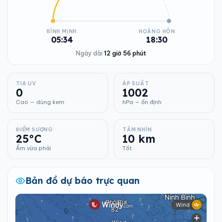
BÌNH MINH
HOÀNG HÔN
05:34
18:30
Ngày dài
12 giờ 56 phút
TIA UV
ÁP SUẤT
0
1002
Cao — dùng kem
hPa — ổn định
ĐIỂM SƯƠNG
TẦM NHÌN
25°C
10 km
Ẩm vừa phải
Tốt
Bản đồ dự báo trực quan