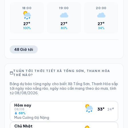
18:00
19:00
20:00
27°
27°
27°
100%
80%
34%
48 Giờ tới
TUẦN TỚI THỜI TIẾT XÃ TỐNG SƠN, THANH HÓA
THẾ NÀO?
Bảng dự báo từng ngày cho biết Xã Tống Sơn, Thanh Hóa sắp
tới ngày nào nắng ráo, ngày nào cần mang theo áo mưa, tính
từ 08/08/2026.
Hôm nay
▾
33°
24°
08/08
68%
Mưa Cường Độ Nặng
Chủ Nhật
ĐỘ ẨM
GIÓ