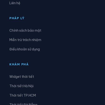
Liên hệ
Xã Hà Long
Xã Hà Trung
Xã Hậu Lộc
Xã Hiền Kiệt
PHÁP LÝ
Xã Hồ Vương
Xã Hoa Lộc
Chính sách bảo mật
Xã Hóa Quỳ
Xã Hoằng Châu
Miễn trừ trách nhiệm
Xã Hoằng Giang
Xã Hoằng Hóa
Điều khoản sử dụng
Xã Hoằng Lộc
Xã Hoằng Phú
Xã Hoằng Sơn
Xã Hoằng Thanh
KHÁM PHÁ
Xã Hoằng Tiến
Xã Hoạt Giang
Widget thời tiết
Xã Hồi Xuân
Xã Hợp Tiến
Thời tiết Hà Nội
Xã Kiên Thọ
Xã Kim Tân
Thời tiết TP.HCM
Xã Lam Sơn
Xã Linh Sơn
Thời tiết Đà Nẵng