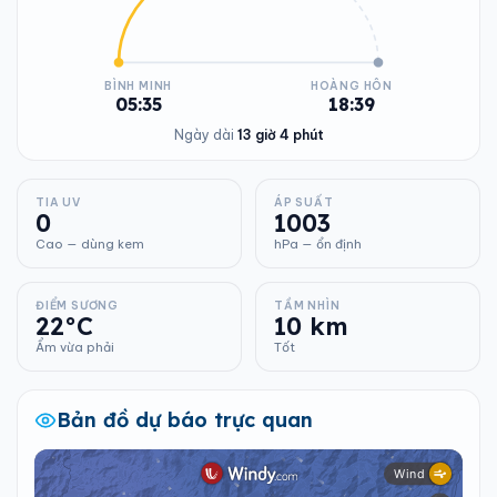
BÌNH MINH
HOÀNG HÔN
05:35
18:39
Ngày dài
13 giờ 4 phút
TIA UV
ÁP SUẤT
0
1003
Cao — dùng kem
hPa — ổn định
ĐIỂM SƯƠNG
TẦM NHÌN
22°C
10 km
Ẩm vừa phải
Tốt
Bản đồ dự báo trực quan