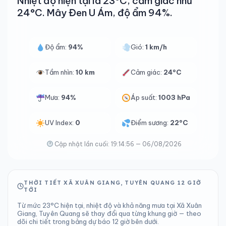
Nhiệt độ hiện tại là 23°C, cảm giác như
24°C. Mây Đen U Ám, độ ẩm 94%.
Độ ẩm:
94%
Gió:
1 km/h
Tầm nhìn:
10 km
Cảm giác:
24°C
Mưa:
94%
Áp suất:
1003 hPa
UV Index:
0
Điểm sương:
22°C
Cập nhật lần cuối: 19:14:56 — 06/08/2026
THỜI TIẾT XÃ XUÂN GIANG, TUYÊN QUANG 12 GIỜ
TỚI
Từ mức 23°C hiện tại, nhiệt độ và khả năng mưa tại Xã Xuân
Giang, Tuyên Quang sẽ thay đổi qua từng khung giờ — theo
dõi chi tiết trong bảng dự báo 12 giờ bên dưới.