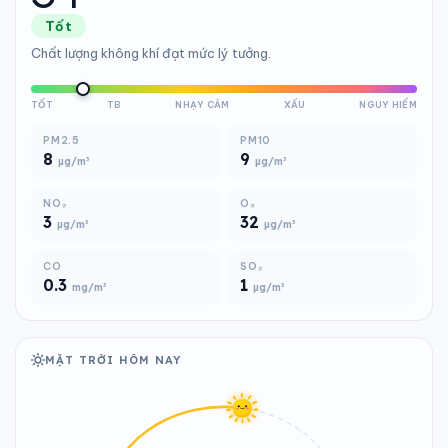
Tốt
Chất lượng không khí đạt mức lý tưởng.
TỐT
TB
NHẠY CẢM
XẤU
NGUY HIỂM
PM2.5
PM10
8
9
µg/m³
µg/m³
NO₂
O₃
3
32
µg/m³
µg/m³
CO
SO₂
0.3
1
mg/m³
µg/m³
MẶT TRỜI HÔM NAY