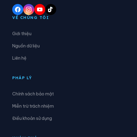
Xã Hàm Yên
Xã Hồ Thầu
Xã Hòa An
Xã Hoàng Su Phì
VỀ CHÚNG TÔI
Xã Hồng Sơn
Xã Hồng Thái
Giới thiệu
Xã Hùng An
Xã Hùng Đức
Nguồn dữ liệu
Xã Hùng Lợi
Xã Khâu Vai
Liên hệ
Xã Khuôn Lùng
Xã Kiên Đài
Xã Kiến Thiết
Xã Kim Bình
PHÁP LÝ
Xã Lâm Bình
Xã Lao Chải
Chính sách bảo mật
Xã Liên Hiệp
Xã Linh Hồ
Miễn trừ trách nhiệm
Xã Lực Hành
Xã Lũng Cú
Điều khoản sử dụng
Xã Lũng Phìn
Xã Lùng Tám