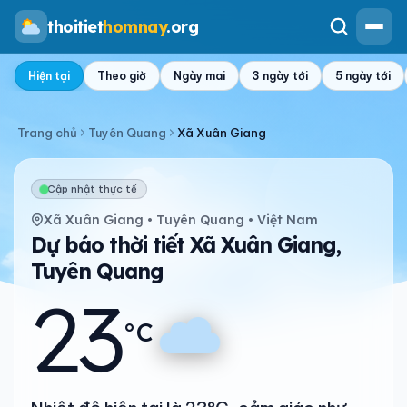
thoitiet
homnay
.org
Hiện tại
Theo giờ
Ngày mai
3 ngày tới
5 ngày tới
Trang chủ
Tuyên Quang
Xã Xuân Giang
Cập nhật thực tế
Xã Xuân Giang • Tuyên Quang • Việt Nam
Dự báo thời tiết Xã Xuân Giang,
Tuyên Quang
23
°C