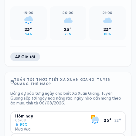
19:00
20:00
21:00
23°
23°
23°
94%
79%
80%
48 Giờ tới
TUẦN TỚI THỜI TIẾT XÃ XUÂN GIANG, TUYÊN
QUANG THẾ NÀO?
Bảng dự báo từng ngày cho biết Xã Xuân Giang, Tuyên
Quang sắp tới ngày nào nắng ráo, ngày nào cần mang theo
áo mưa, tính từ 06/08/2026.
Hôm nay
▾
25°
22°
06/08
95%
Mưa Vừa