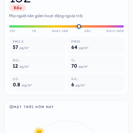
Xấu
Mọi người nên giảm hoạt động ngoài trời.
TỐT
TB
NHẠY CẢM
XẤU
NGUY HIỂM
PM2.5
PM10
57
64
µg/m³
µg/m³
NO₂
O₃
12
70
µg/m³
µg/m³
CO
SO₂
0.8
6
mg/m³
µg/m³
MẶT TRỜI HÔM NAY