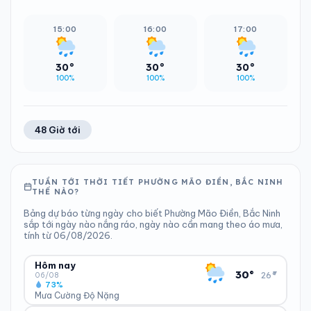
15:00
16:00
17:00
30°
30°
30°
100%
100%
100%
48 Giờ tới
TUẦN TỚI THỜI TIẾT PHƯỜNG MÃO ĐIỀN, BẮC NINH
THẾ NÀO?
Bảng dự báo từng ngày cho biết Phường Mão Điền, Bắc Ninh
sắp tới ngày nào nắng ráo, ngày nào cần mang theo áo mưa,
tính từ 06/08/2026.
Hôm nay
▾
30°
26°
06/08
73%
Mưa Cường Độ Nặng