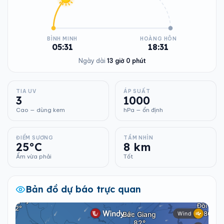
BÌNH MINH
HOÀNG HÔN
05:31
18:31
Ngày dài
13 giờ 0 phút
TIA UV
ÁP SUẤT
3
1000
Cao — dùng kem
hPa — ổn định
ĐIỂM SƯƠNG
TẦM NHÌN
25°C
8 km
Ẩm vừa phải
Tốt
Bản đồ dự báo trực quan