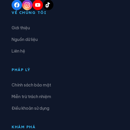
Xã An Lạc
Xã Bắc Lũng
VỀ CHÚNG TÔI
Xã Bảo Đài
Xã Biển Động
Giới thiệu
Xã Biên Sơn
Xã Bố Hạ
Nguồn dữ liệu
Xã Cẩm Lý
Xã Cao Đức
Liên hệ
Xã Chi Lăng
Xã Đại Đồng
Xã Đại Lai
Xã Đại Sơn
PHÁP LÝ
Xã Đèo Gia
Xã Đông Cứu
Chính sách bảo mật
Xã Đồng Kỳ
Xã Đông Phú
Miễn trừ trách nhiệm
Xã Đồng Việt
Xã Dương Hưu
Điều khoản sử dụng
Xã Gia Bình
Xã Hiệp Hòa
Xã Hoàng Vân
Xã Hợp Thịnh
KHÁM PHÁ