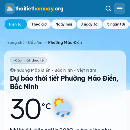
thoitiet
homnay
.org
Hiện tại
Theo giờ
Ngày mai
3 ngày tới
5 ngày tới
Trang chủ
Bắc Ninh
Phường Mão Điền
Cập nhật thực tế
Phường Mão Điền • Bắc Ninh • Việt Nam
Dự báo thời tiết Phường Mão Điền,
Bắc Ninh
30
°C