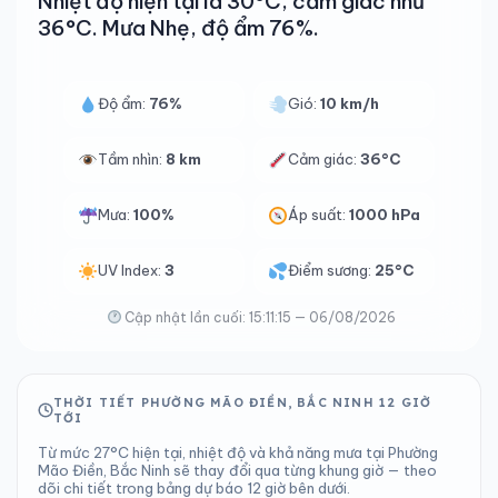
Nhiệt độ hiện tại là 30°C, cảm giác như
36°C. Mưa Nhẹ, độ ẩm 76%.
Độ ẩm:
76%
Gió:
10 km/h
Tầm nhìn:
8 km
Cảm giác:
36°C
Mưa:
100%
Áp suất:
1000 hPa
UV Index:
3
Điểm sương:
25°C
Cập nhật lần cuối: 15:11:15 — 06/08/2026
THỜI TIẾT PHƯỜNG MÃO ĐIỀN, BẮC NINH 12 GIỜ
TỚI
Từ mức 27°C hiện tại, nhiệt độ và khả năng mưa tại Phường
Mão Điền, Bắc Ninh sẽ thay đổi qua từng khung giờ — theo
dõi chi tiết trong bảng dự báo 12 giờ bên dưới.