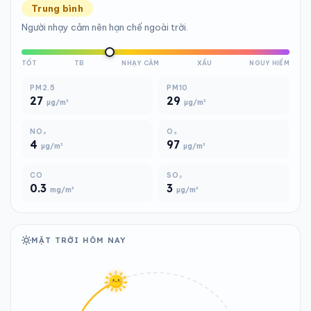
Trung bình
Người nhạy cảm nên hạn chế ngoài trời.
TỐT
TB
NHẠY CẢM
XẤU
NGUY HIỂM
PM2.5
PM10
27
29
µg/m³
µg/m³
NO₂
O₃
4
97
µg/m³
µg/m³
CO
SO₂
0.3
3
mg/m³
µg/m³
MẶT TRỜI HÔM NAY