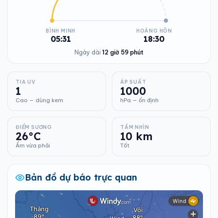
BÌNH MINH
HOÀNG HÔN
05:31
18:30
Ngày dài
12 giờ 59 phút
TIA UV
ÁP SUẤT
1
1000
Cao — dùng kem
hPa — ổn định
ĐIỂM SƯƠNG
TẦM NHÌN
26°C
10 km
Ẩm vừa phải
Tốt
Bản đồ dự báo trực quan