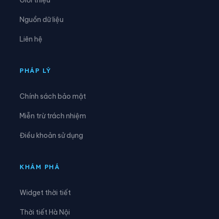
Xã Biên Sơn
Xã Bố Hạ
Nguồn dữ liệu
Xã Cẩm Lý
Xã Cao Đức
Liên hệ
Xã Chi Lăng
Xã Đại Đồng
Xã Đại Lai
Xã Đại Sơn
PHÁP LÝ
Xã Đèo Gia
Xã Đông Cứu
Chính sách bảo mật
Xã Đồng Kỳ
Xã Đông Phú
Miễn trừ trách nhiệm
Xã Đồng Việt
Xã Dương Hưu
Điều khoản sử dụng
Xã Gia Bình
Xã Hiệp Hòa
Xã Hoàng Vân
Xã Hợp Thịnh
KHÁM PHÁ
Xã Kép
Xã Kiên Lao
Widget thời tiết
Xã Lâm Thao
Xã Lạng Giang
Thời tiết Hà Nội