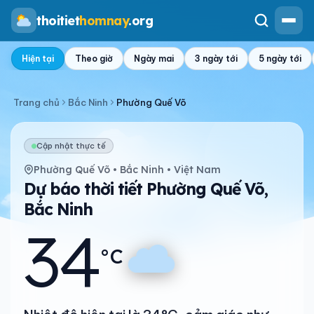
thoitiet
homnay
.org
Hiện tại
Theo giờ
Ngày mai
3 ngày tới
5 ngày tới
Trang chủ
Bắc Ninh
Phường Quế Võ
Cập nhật thực tế
Phường Quế Võ • Bắc Ninh • Việt Nam
Dự báo thời tiết Phường Quế Võ,
Bắc Ninh
34
°C