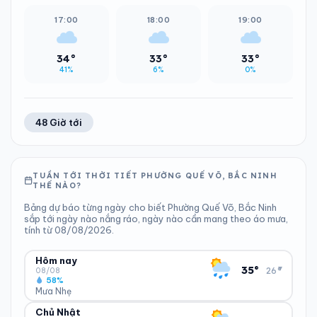
17:00
18:00
19:00
34°
33°
33°
41%
6%
0%
48 Giờ tới
TUẦN TỚI THỜI TIẾT PHƯỜNG QUẾ VÕ, BẮC NINH
THẾ NÀO?
Bảng dự báo từng ngày cho biết Phường Quế Võ, Bắc Ninh
sắp tới ngày nào nắng ráo, ngày nào cần mang theo áo mưa,
tính từ 08/08/2026.
Hôm nay
▾
35°
26°
08/08
58%
Mưa Nhẹ
Chủ Nhật
ĐỘ ẨM
GIÓ