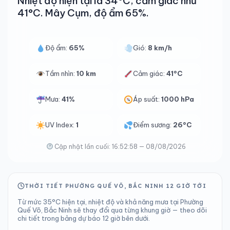
Nhiệt độ hiện tại là 34°C, cảm giác như
41°C. Mây Cụm, độ ẩm 65%.
Độ ẩm:
65%
Gió:
8 km/h
Tầm nhìn:
10 km
Cảm giác:
41°C
Mưa:
41%
Áp suất:
1000 hPa
UV Index:
1
Điểm sương:
26°C
Cập nhật lần cuối: 16:52:58 — 08/08/2026
THỜI TIẾT PHƯỜNG QUẾ VÕ, BẮC NINH 12 GIỜ TỚI
Từ mức 35°C hiện tại, nhiệt độ và khả năng mưa tại Phường
Quế Võ, Bắc Ninh sẽ thay đổi qua từng khung giờ — theo dõi
chi tiết trong bảng dự báo 12 giờ bên dưới.