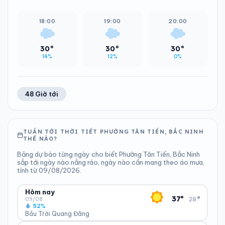
18:00
19:00
20:00
30°
30°
30°
14%
12%
0%
48 Giờ tới
TUẦN TỚI THỜI TIẾT PHƯỜNG TÂN TIẾN, BẮC NINH
THẾ NÀO?
Bảng dự báo từng ngày cho biết Phường Tân Tiến, Bắc Ninh
sắp tới ngày nào nắng ráo, ngày nào cần mang theo áo mưa,
tính từ 09/08/2026.
Hôm nay
▾
37°
28°
09/08
52%
Bầu Trời Quang Đãng