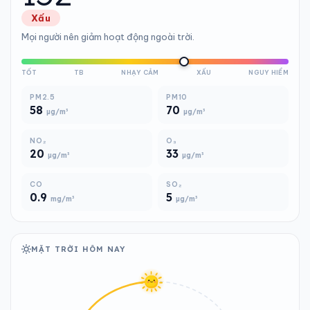
Xấu
Mọi người nên giảm hoạt động ngoài trời.
TỐT
TB
NHẠY CẢM
XẤU
NGUY HIỂM
PM2.5
PM10
58
70
µg/m³
µg/m³
NO₂
O₃
20
33
µg/m³
µg/m³
CO
SO₂
0.9
5
mg/m³
µg/m³
MẶT TRỜI HÔM NAY