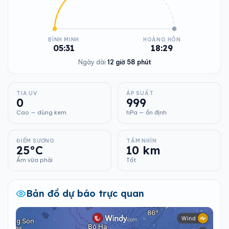
BÌNH MINH
HOÀNG HÔN
05:31
18:29
Ngày dài
12 giờ 58 phút
TIA UV
ÁP SUẤT
0
999
Cao — dùng kem
hPa — ổn định
ĐIỂM SƯƠNG
TẦM NHÌN
25°C
10 km
Ẩm vừa phải
Tốt
Bản đồ dự báo trực quan