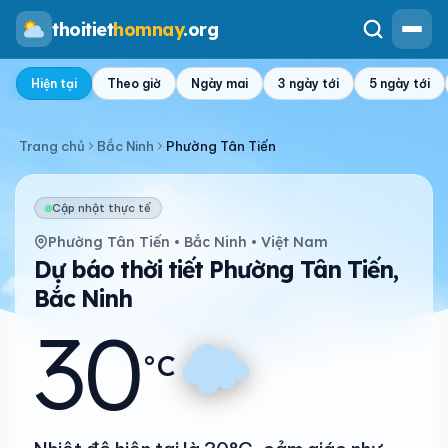
thoitiet
homnay
.org
Hiện tại
Theo giờ
Ngày mai
3 ngày tới
5 ngày tới
Trang chủ
Bắc Ninh
Phường Tân Tiến
Cập nhật thực tế
Phường Tân Tiến • Bắc Ninh • Việt Nam
Dự báo thời tiết Phường Tân Tiến,
Bắc Ninh
30
°C