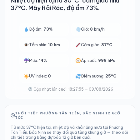
Nhiệt độ hiện tại là 30°C, cảm giác như
37°C. Mây Rải Rác, độ ẩm 73%.
Độ ẩm:
73%
Gió:
8 km/h
Tầm nhìn:
10 km
Cảm giác:
37°C
Mưa:
14%
Áp suất:
999 hPa
UV Index:
0
Điểm sương:
25°C
Cập nhật lần cuối: 18:27:55 — 09/08/2026
THỜI TIẾT PHƯỜNG TÂN TIẾN, BẮC NINH 12 GIỜ
TỚI
Từ mức 37°C hiện tại, nhiệt độ và khả năng mưa tại Phường
Tân Tiến, Bắc Ninh sẽ thay đổi qua từng khung giờ — theo dõi
chi tiết trong bảng dự báo 12 giờ bên dưới.