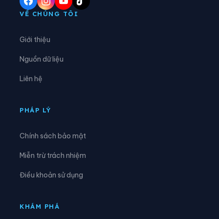
Xã An Lạc
Xã Bắc Lũng
VỀ CHÚNG TÔI
Xã Bảo Đài
Xã Biển Động
Giới thiệu
Xã Biên Sơn
Xã Bố Hạ
Nguồn dữ liệu
Xã Cẩm Lý
Xã Cao Đức
Liên hệ
Xã Chi Lăng
Xã Đại Đồng
Xã Đại Lai
Xã Đại Sơn
PHÁP LÝ
Xã Đèo Gia
Xã Đông Cứu
Chính sách bảo mật
Xã Đồng Kỳ
Xã Đông Phú
Miễn trừ trách nhiệm
Xã Đồng Việt
Xã Dương Hưu
Điều khoản sử dụng
Xã Gia Bình
Xã Hiệp Hòa
Xã Hoàng Vân
Xã Hợp Thịnh
KHÁM PHÁ