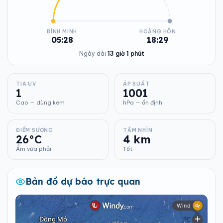
BÌNH MINH
HOÀNG HÔN
05:28
18:29
Ngày dài
13 giờ 1 phút
TIA UV
ÁP SUẤT
1
1001
Cao — dùng kem
hPa — ổn định
ĐIỂM SƯƠNG
TẦM NHÌN
26°C
4 km
Ẩm vừa phải
Tốt
Bản đồ dự báo trực quan