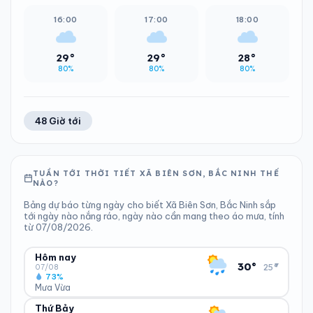
16:00
17:00
18:00
29°
29°
28°
80%
80%
80%
48 Giờ tới
TUẦN TỚI THỜI TIẾT XÃ BIÊN SƠN, BẮC NINH THẾ
NÀO?
Bảng dự báo từng ngày cho biết Xã Biên Sơn, Bắc Ninh sắp
tới ngày nào nắng ráo, ngày nào cần mang theo áo mưa, tính
từ 07/08/2026.
Hôm nay
▾
30°
25°
07/08
73%
Mưa Vừa
Thứ Bảy
ĐỘ ẨM
GIÓ