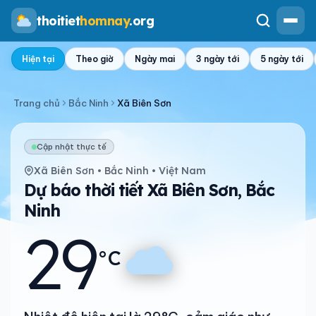
thoitiet
homnay
.org
Hiện tại
Theo giờ
Ngày mai
3 ngày tới
5 ngày tới
Trang chủ
Bắc Ninh
Xã Biên Sơn
Cập nhật thực tế
Xã Biên Sơn • Bắc Ninh • Việt Nam
Dự báo thời tiết Xã Biên Sơn, Bắc
Ninh
29
°C