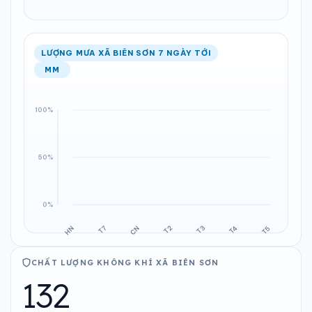
LƯỢNG MƯA XÃ BIÊN SƠN 7 NGÀY TỚI
MM
CHẤT LƯỢNG KHÔNG KHÍ XÃ BIÊN SƠN
132