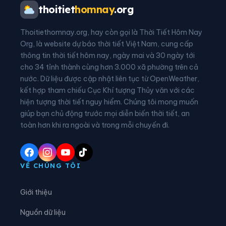
Phường Phượng Sơn
Phường Quế Võ
thoitiet
homnay
.org
Phường Song Liễu
Phường Tam Sơn
Thoitiethomnay.org, hay còn gọi là Thời Tiết Hôm Nay
Phường Tân An
Phường Tân Tiến
Org, là website dự báo thời tiết Việt Nam, cung cấp
thông tin thời tiết hôm nay, ngày mai và 30 ngày tới
Phường Thuận Thành
Phường Tiền Phong
cho 34 tỉnh thành cùng hơn 3.000 xã phường trên cả
nước. Dữ liệu được cập nhật liên tục từ OpenWeather,
Phường Trạm Lộ
Phường Trí Quả
kết hợp tham chiếu Cục Khí tượng Thủy văn với các
hiện tượng thời tiết nguy hiểm. Chúng tôi mong muốn
Phường Tự Lạn
Phường Từ Sơn
giúp bạn chủ động trước mọi diễn biến thời tiết, an
Phường Vân Hà
Phường Việt Yên
toàn hơn khi ra ngoài và trong mỗi chuyến đi.
Phường Võ Cường
Phường Vũ Ninh
Phường Yên Dũng
Xã An Lạc
VỀ CHÚNG TÔI
Xã Bắc Lũng
Xã Bảo Đài
Giới thiệu
Xã Biển Động
Xã Bố Hạ
Nguồn dữ liệu
Xã Cẩm Lý
Xã Cao Đức