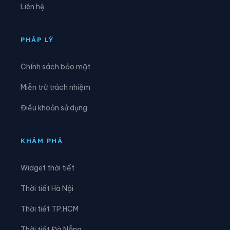
Liên hệ
Xã Chi Lăng
Xã Đại Đồng
Xã Đại Lai
Xã Đại Sơn
PHÁP LÝ
Xã Đèo Gia
Xã Đông Cứu
Chính sách bảo mật
Xã Đồng Kỳ
Xã Đông Phú
Miễn trừ trách nhiệm
Xã Đồng Việt
Xã Dương Hưu
Điều khoản sử dụng
Xã Gia Bình
Xã Hiệp Hòa
Xã Hoàng Vân
Xã Hợp Thịnh
KHÁM PHÁ
Xã Kép
Xã Kiên Lao
Widget thời tiết
Xã Lâm Thao
Xã Lạng Giang
Thời tiết Hà Nội
Xã Liên Bão
Xã Lục Nam
Thời tiết TP.HCM
Xã Lục Ngạn
Xã Lục Sơn
Thời tiết Đà Nẵng