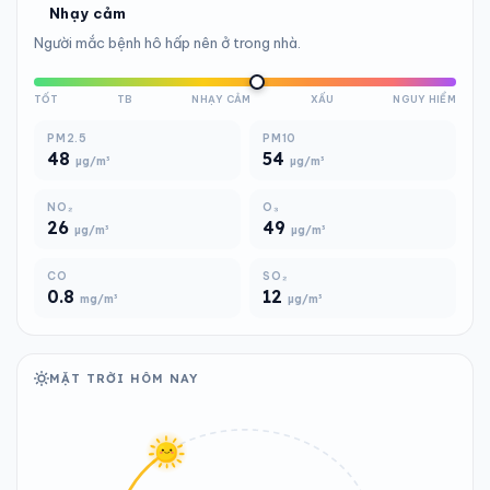
Nhạy cảm
Người mắc bệnh hô hấp nên ở trong nhà.
TỐT
TB
NHẠY CẢM
XẤU
NGUY HIỂM
PM2.5
PM10
48
54
µg/m³
µg/m³
NO₂
O₃
26
49
µg/m³
µg/m³
CO
SO₂
0.8
12
mg/m³
µg/m³
MẶT TRỜI HÔM NAY