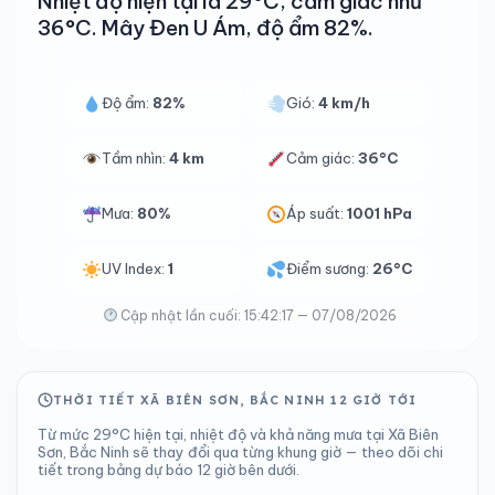
Nhiệt độ hiện tại là 29°C, cảm giác như
36°C. Mây Đen U Ám, độ ẩm 82%.
Độ ẩm:
82%
Gió:
4 km/h
Tầm nhìn:
4 km
Cảm giác:
36°C
Mưa:
80%
Áp suất:
1001 hPa
UV Index:
1
Điểm sương:
26°C
Cập nhật lần cuối: 15:42:17 — 07/08/2026
THỜI TIẾT XÃ BIÊN SƠN, BẮC NINH 12 GIỜ TỚI
Từ mức 29°C hiện tại, nhiệt độ và khả năng mưa tại Xã Biên
Sơn, Bắc Ninh sẽ thay đổi qua từng khung giờ — theo dõi chi
tiết trong bảng dự báo 12 giờ bên dưới.