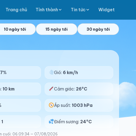
Trang chủ
Tỉnh thành
Tin tức
Widget
10 ngày tới
15 ngày tới
30 ngày tới
87%
Gió:
6 km/h
n:
10 km
Cảm giác:
26°C
%
Áp suất:
1003 hPa
:
1
Điểm sương:
24°C
n cuối: 06:09:34 — 07/08/2026