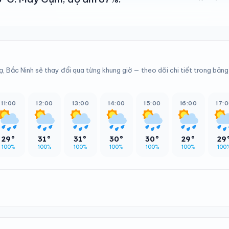
, Bắc Ninh sẽ thay đổi qua từng khung giờ — theo dõi chi tiết trong bảng
11:00
12:00
13:00
14:00
15:00
16:00
17:
29°
31°
31°
30°
30°
29°
29
100%
100%
100%
100%
100%
100%
100