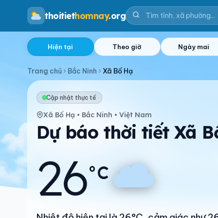
thoitiet
homnay
.org
Hiện tại
Theo giờ
Ngày mai
Trang chủ
Bắc Ninh
Xã Bố Hạ
Cập nhật thực tế
Xã Bố Hạ • Bắc Ninh • Việt Nam
Dự báo thời tiết Xã 
26
°C
Nhiệt độ hiện tại là 26°C, cảm giác như