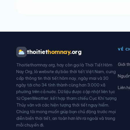
Phường Trạm Lộ
Phườ
Phường Vân Hà
Phườ
Phường Yên Dũng
Xã A
Xã Biển Động
Xã B
VỀ C
thoitiet
homnay
.org
Xã Chi Lăng
Xã Đ
Giới t
Thoitiethomnay.org, hay còn gọi là Thời Tiết Hôm
Xã Đèo Gia
Xã Đ
Nay Org, là website dự báo thời tiết Việt Nam, cung
Nguồn 
cấp thông tin thời tiết hôm nay, ngày mai và 30
Xã Đồng Việt
Xã D
ngày tới cho 34 tỉnh thành cùng hơn 3.000 xã
Liên h
phường trên cả nước. Dữ liệu được cập nhật liên tục
Xã Hoàng Vân
Xã H
từ OpenWeather, kết hợp tham chiếu Cục Khí tượng
Thủy văn với các hiện tượng thời tiết nguy hiểm.
Xã Lâm Thao
Xã L
Chúng tôi mong muốn giúp bạn chủ động trước mọi
diễn biến thời tiết, an toàn hơn khi ra ngoài và trong
Xã Lục Ngạn
Xã L
mỗi chuyến đi.