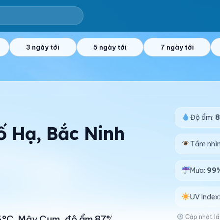
3 ngày tới
5 ngày tới
7 ngày tới
Độ ẩm:
Bố Hạ, Bắc Ninh
Tầm nhì
Mưa:
99
UV Index
Cập nhật lầ
 26°C. Mây Cụm, độ ẩm 87%.