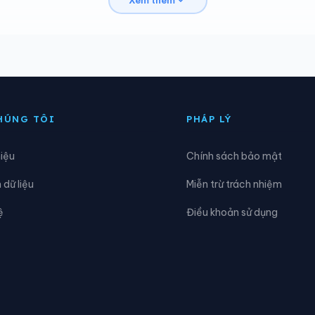
Xem thêm
ng Trí Quả
Phường Tự Lạn
ng Việt Yên
Phường Võ Cường
n Lạc
Xã Bắc Lũng
iên Sơn
Xã Cẩm Lý
HÚNG TÔI
PHÁP LÝ
ại Đồng
Xã Đại Lai
hiệu
Chính sách bảo mật
ông Cứu
Xã Đồng Kỳ
dữ liệu
Miễn trừ trách nhiệm
ương Hưu
Xã Gia Bình
ệ
Điều khoản sử dụng
ợp Thịnh
Xã Kép
ạng Giang
Xã Liên Bão
ục Sơn
Xã Lương Tài