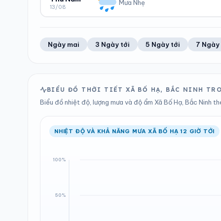
3.4 mm
999 hPa
Mưa Nhẹ
13/08
Trung bình ngày
Tốc độ gió
Tổng cả ngày
Bình thường
ĐỘ ẨM
GIÓ
LƯỢNG MƯA
ÁP SUẤT
53%
10 km/h
1.2 mm
998 hPa
Trung bình ngày
Tốc độ gió
Tổng cả ngày
Bình thường
Ngày mai
3 Ngày tới
5 Ngày tới
7 Ngày 
LƯỢNG MƯA
ÁP SUẤT
1.68 mm
998 hPa
Tổng cả ngày
Bình thường
BIỂU ĐỒ THỜI TIẾT XÃ BỐ HẠ, BẮC NINH T
Biểu đồ nhiệt độ, lượng mưa và độ ẩm Xã Bố Hạ, Bắc Ninh the
NHIỆT ĐỘ VÀ KHẢ NĂNG MƯA XÃ BỐ HẠ 12 GIỜ TỚI