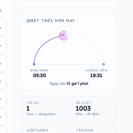
6.
MẶT TRỜI HÔM NAY
▾
▾
▾
BÌNH MINH
HOÀNG HÔN
05:30
18:31
▾
Ngày dài
13 giờ 1 phút
▾
TIA UV
ÁP SUẤT
1
1003
Cao — dùng kem
hPa — ổn định
▾
ĐIỂM SƯƠNG
TẦM NHÌN