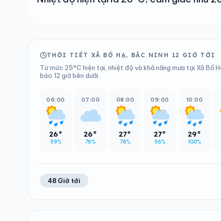
THỜI TIẾT XÃ BỐ HẠ, BẮC NINH 12 GIỜ TỚI
Từ mức 25°C hiện tại, nhiệt độ và khả năng mưa tại Xã Bố Hạ
báo 12 giờ bên dưới.
06:00
07:00
08:00
09:00
10:00
26°
26°
27°
27°
29°
99%
76%
78%
96%
100%
48 Giờ tới