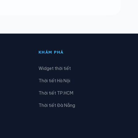
Phường Từ Sơn
Phường Vũ Ninh
Xã Bảo Đài
Xã Cao Đức
KHÁM PHÁ
Xã Đại Sơn
Widget thời tiết
Xã Đông Phú
Thời tiết Hà Nội
Xã Hiệp Hòa
Thời tiết TP.HCM
Xã Kiên Lao
Thời tiết Đà Nẵng
Xã Lục Nam
Xã Mỹ Thái