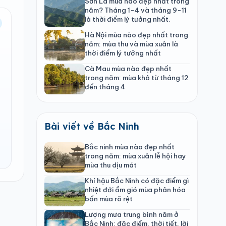
Sơn La mùa nào đẹp nhất trong
năm? Tháng 1-4 và tháng 9-11
là thời điểm lý tưởng nhất.
Hà Nội mùa nào đẹp nhất trong
năm: mùa thu và mùa xuân là
thời điểm lý tưởng nhất
Cà Mau mùa nào đẹp nhất
trong năm: mùa khô từ tháng 12
đến tháng 4
Bài viết về Bắc Ninh
Bắc ninh mùa nào đẹp nhất
trong năm: mùa xuân lễ hội hay
mùa thu dịu mát
Khí hậu Bắc Ninh có đặc điểm gì
nhiệt đới ẩm gió mùa phân hóa
bốn mùa rõ rệt
Lượng mưa trung bình năm ở
Bắc Ninh: đặc điểm, thời tiết, lời