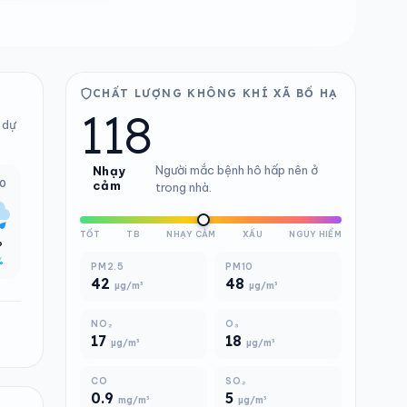
CHẤT LƯỢNG KHÔNG KHÍ XÃ BỐ HẠ
118
 dự
Người mắc bệnh hô hấp nên ở
Nhạy
00
cảm
trong nhà.
TỐT
TB
NHẠY CẢM
XẤU
NGUY HIỂM
°
%
PM2.5
PM10
42
48
µg/m³
µg/m³
NO₂
O₃
17
18
µg/m³
µg/m³
CO
SO₂
0.9
5
mg/m³
µg/m³