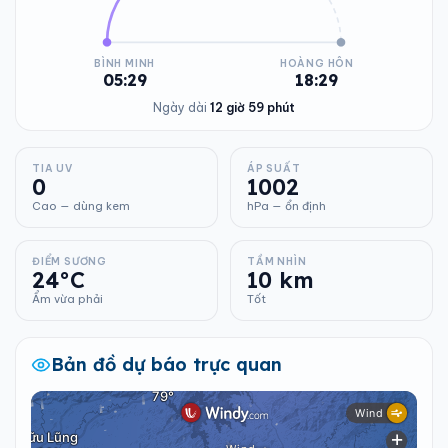
BÌNH MINH
HOÀNG HÔN
05:29
18:29
Ngày dài
12 giờ 59 phút
TIA UV
ÁP SUẤT
0
1002
Cao — dùng kem
hPa — ổn định
ĐIỂM SƯƠNG
TẦM NHÌN
24°C
10 km
Ẩm vừa phải
Tốt
Bản đồ dự báo trực quan