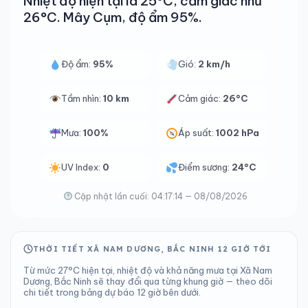
Nhiệt độ hiện tại là 25°C, cảm giác như
26°C. Mây Cụm, độ ẩm 95%.
Độ ẩm:
95%
Gió:
2 km/h
Tầm nhìn:
10 km
Cảm giác:
26°C
Mưa:
100%
Áp suất:
1002 hPa
UV Index:
0
Điểm sương:
24°C
Cập nhật lần cuối: 04:17:14 — 08/08/2026
THỜI TIẾT XÃ NAM DƯƠNG, BẮC NINH 12 GIỜ TỚI
Từ mức 27°C hiện tại, nhiệt độ và khả năng mưa tại Xã Nam
Dương, Bắc Ninh sẽ thay đổi qua từng khung giờ — theo dõi
chi tiết trong bảng dự báo 12 giờ bên dưới.