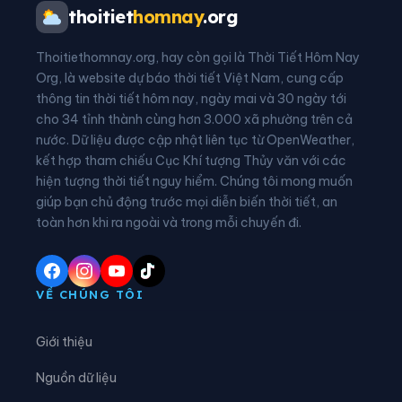
Phường Phượng Sơn
Phường Quế Võ
thoitiet
homnay
.org
Phường Song Liễu
Phường Tam Sơn
Thoitiethomnay.org, hay còn gọi là Thời Tiết Hôm Nay
Phường Tân An
Phường Tân Tiến
Org, là website dự báo thời tiết Việt Nam, cung cấp
thông tin thời tiết hôm nay, ngày mai và 30 ngày tới
Phường Thuận Thành
Phường Tiền Phong
cho 34 tỉnh thành cùng hơn 3.000 xã phường trên cả
nước. Dữ liệu được cập nhật liên tục từ OpenWeather,
Phường Trạm Lộ
Phường Trí Quả
kết hợp tham chiếu Cục Khí tượng Thủy văn với các
hiện tượng thời tiết nguy hiểm. Chúng tôi mong muốn
Phường Tự Lạn
Phường Từ Sơn
giúp bạn chủ động trước mọi diễn biến thời tiết, an
Phường Vân Hà
Phường Việt Yên
toàn hơn khi ra ngoài và trong mỗi chuyến đi.
Phường Võ Cường
Phường Vũ Ninh
Phường Yên Dũng
Xã An Lạc
VỀ CHÚNG TÔI
Xã Bắc Lũng
Xã Bảo Đài
Giới thiệu
Xã Biển Động
Xã Biên Sơn
Nguồn dữ liệu
Xã Bố Hạ
Xã Cẩm Lý