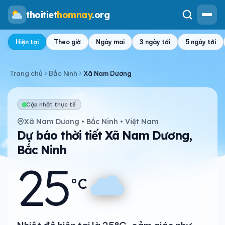
thoitiet
homnay
.org
Hiện tại
Theo giờ
Ngày mai
3 ngày tới
5 ngày tới
Trang chủ
Bắc Ninh
Xã Nam Dương
Cập nhật thực tế
Xã Nam Dương • Bắc Ninh • Việt Nam
Dự báo thời tiết Xã Nam Dương,
Bắc Ninh
25
°C