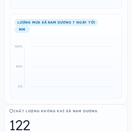
LƯỢNG MƯA XÃ NAM DƯƠNG 7 NGÀY TỚI
MM
CHẤT LƯỢNG KHÔNG KHÍ XÃ NAM DƯƠNG
122