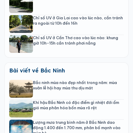
Chỉ số UV ở Gia Lai cao vào lúc nào, cần tránh
ra ngoài từ 10h đến 16h
Chỉ số UV ở Cần Thơ cao vào lúc nào: khung
giờ 10h-15h cần tránh phơi nắng
Bài viết về Bắc Ninh
Bắc ninh mùa nào đẹp nhất trong năm: mùa
xuân lễ hội hay mùa thu dịu mát
Khí hậu Bắc Ninh có đặc điểm gì nhiệt đới ẩm
gió mùa phân hóa bốn mùa rõ rệt
Lượng mưa trung bình năm ở Bắc Ninh dao
động 1.400 đến 1.700 mm, phân bố mạnh vào
mùa hè