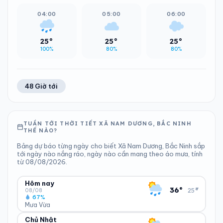
04:00
05:00
06:00
25°
25°
25°
100%
80%
80%
48 Giờ tới
TUẦN TỚI THỜI TIẾT XÃ NAM DƯƠNG, BẮC NINH
THẾ NÀO?
Bảng dự báo từng ngày cho biết Xã Nam Dương, Bắc Ninh sắp
tới ngày nào nắng ráo, ngày nào cần mang theo áo mưa, tính
từ 08/08/2026.
Hôm nay
▾
36°
25°
08/08
67%
Mưa Vừa
Chủ Nhật
ĐỘ ẨM
GIÓ