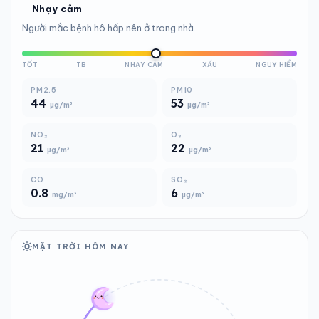
Nhạy cảm
Người mắc bệnh hô hấp nên ở trong nhà.
TỐT
TB
NHẠY CẢM
XẤU
NGUY HIỂM
PM2.5
PM10
44
53
µg/m³
µg/m³
NO₂
O₃
21
22
µg/m³
µg/m³
CO
SO₂
0.8
6
mg/m³
µg/m³
MẶT TRỜI HÔM NAY