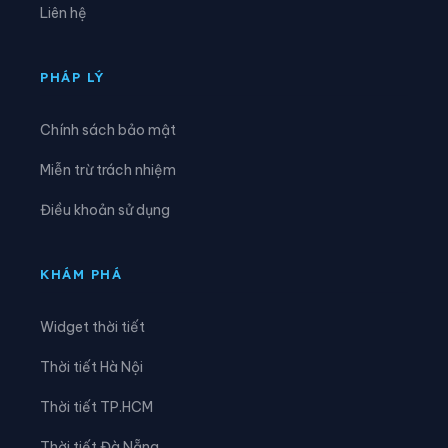
Liên hệ
Xã Cao Đức
Xã Chi Lăng
Xã Đại Đồng
Xã Đại Lai
PHÁP LÝ
Xã Đại Sơn
Xã Đèo Gia
Chính sách bảo mật
Xã Đông Cứu
Xã Đồng Kỳ
Miễn trừ trách nhiệm
Xã Đông Phú
Xã Đồng Việt
Điều khoản sử dụng
Xã Dương Hưu
Xã Gia Bình
Xã Hiệp Hòa
Xã Hoàng Vân
KHÁM PHÁ
Xã Hợp Thịnh
Xã Kép
Widget thời tiết
Xã Kiên Lao
Xã Lâm Thao
Thời tiết Hà Nội
Xã Lạng Giang
Xã Liên Bão
Thời tiết TP.HCM
Xã Lục Nam
Xã Lục Ngạn
Thời tiết Đà Nẵng