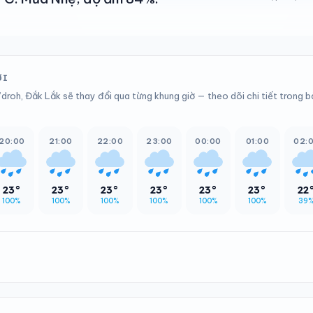
ỚI
’droh, Đắk Lắk sẽ thay đổi qua từng khung giờ — theo dõi chi tiết trong 
20:00
21:00
22:00
23:00
00:00
01:00
02:
23°
23°
23°
23°
23°
23°
22
100%
100%
100%
100%
100%
100%
39