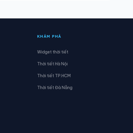
Xã Ea Bung
Xã Ea Hiao
Xã Ea Kly
KHÁM PHÁ
Xã Ea Ly
Widget thời tiết
Xã Ea Ô
Thời tiết Hà Nội
Xã Ea Rốk
Thời tiết TP.HCM
Xã Ea Wer
Thời tiết Đà Nẵng
Xã Hòa Sơn
Xã Ia Rvê
Xã Krông Búk