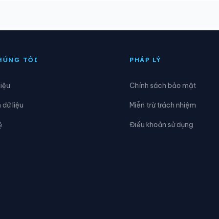
ur Kmăl
Xã Ea Bá
a Drông
Xã Ea H’leo
a Khăl
Xã Ea Kiết
HÚNG TÔI
PHÁP LÝ
a Knuếc
Xã Ea Ktur
hiệu
Chính sách bảo mật
a Ning
Xã Ea Nuôl
dữ liệu
Miễn trừ trách nhiệm
a Phê
Xã Ea Riêng
ệ
Điều khoản sử dụng
a Trang
Xã Ea Tul
òa Mỹ
Xã Hòa Phú
òa Xuân
Xã Ia Lốp
rông Ana
Xã Krông Bông