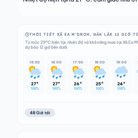
THỜI TIẾT XÃ EA M’DROH, ĐẮK LẮK 12 GIỜ T
Từ mức 29°C hiện tại, nhiệt độ và khả năng mưa tại Xã Ea M
dự báo 12 giờ bên dưới.
15:00
16:00
17:00
18:00
19:00
27°
27°
26°
25°
24°
100%
100%
100%
100%
100%
48 Giờ tới