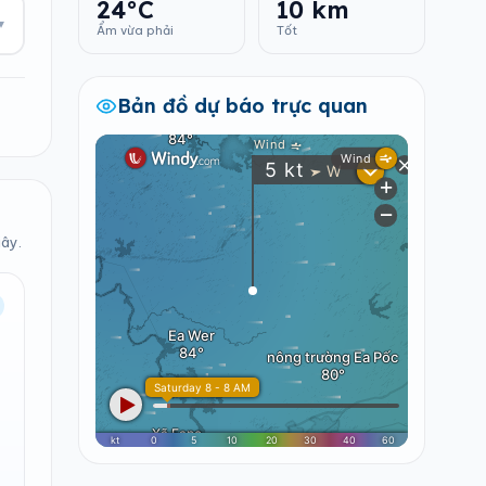
24°C
10 km
▾
Ẩm vừa phải
Tốt
Bản đồ dự báo trực quan
iây.