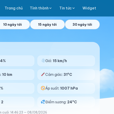
Trang chủ
Tỉnh thành
Tin tức
Widget
10 ngày tới
15 ngày tới
30 ngày tới
84%
Gió:
15 km/h
n:
10 km
Cảm giác:
31°C
0%
Áp suất:
1007 hPa
:
2
Điểm sương:
24°C
n cuối: 14:46:23 — 08/08/2026