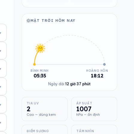
MẶT TRỜI HÔM NAY
▾
▾
▾
BÌNH MINH
HOÀNG HÔN
05:35
18:12
Ngày dài
12 giờ 37 phút
▾
TIA UV
ÁP SUẤT
▾
2
1007
Cao — dùng kem
hPa — ổn định
▾
ĐIỂM SƯƠNG
TẦM NHÌN