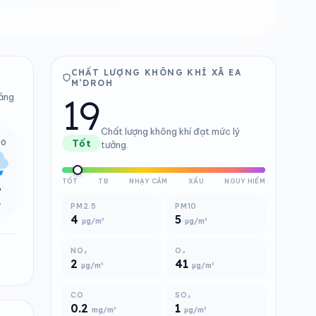
CHẤT LƯỢNG KHÔNG KHÍ XÃ EA
M’DROH
19
bảng
Chất lượng không khí đạt mức lý
00
Tốt
tưởng.
TỐT
TB
NHẠY CẢM
XẤU
NGUY HIỂM
°
%
PM2.5
PM10
4
5
µg/m³
µg/m³
NO₂
O₃
2
41
µg/m³
µg/m³
CO
SO₂
0.2
1
mg/m³
µg/m³