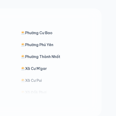
Phường Cư Bao
Phường Phú Yên
Phường Thành Nhất
Xã Cư M’gar
Xã Cư Pui
Xã Đắk Phơi
Xã Dray Bhăng