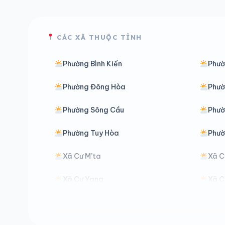
CÁC XÃ THUỘC TỈNH
Phường Bình Kiến
Phườ
Phường Đông Hòa
Phườ
Phường Sông Cầu
Phườ
Phường Tuy Hòa
Phườ
Xã Cư M’ta
Xã C
Xã Cư Yang
Xã C
Xã Dang Kang
Xã D