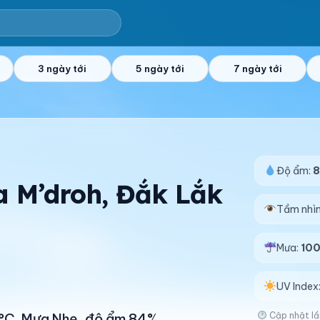
3 ngày tới
5 ngày tới
7 ngày tới
Độ ẩm:
Ea M’droh, Đắk Lắk
Tầm nhì
Mưa:
10
UV Index
Cập nhật lầ
31°C. Mưa Nhẹ, độ ẩm 84%.