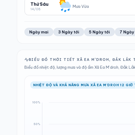
75%
18 km/h
8.86 mm
1009 hPa
Thứ Sáu
Mưa Vừa
14/08
Trung bình ngày
Tốc độ gió
Tổng cả ngày
Bình thường
ĐỘ ẨM
GIÓ
LƯỢNG MƯA
ÁP SUẤT
77%
16 km/h
5.95 mm
1009 hPa
Trung bình ngày
Tốc độ gió
Tổng cả ngày
Bình thường
Ngày mai
3 Ngày tới
5 Ngày tới
7 Ngày 
LƯỢNG MƯA
ÁP SUẤT
12.36 mm
1009 hPa
Tổng cả ngày
Bình thường
BIỂU ĐỒ THỜI TIẾT XÃ EA M’DROH, ĐẮK LẮK
Biểu đồ nhiệt độ, lượng mưa và độ ẩm Xã Ea M’droh, Đắk Lắk 
NHIỆT ĐỘ VÀ KHẢ NĂNG MƯA XÃ EA M’DROH 12 GIỜ 