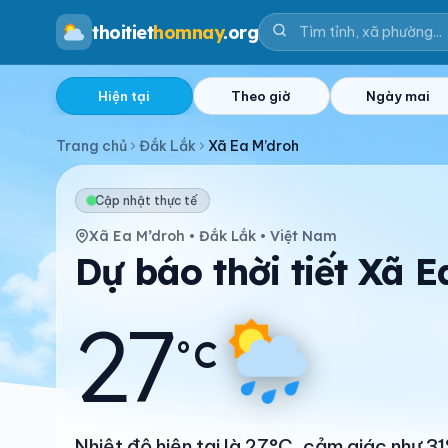
thoitiet
homnay
.org
Hiện tại
Theo giờ
Ngày mai
Trang chủ
Đắk Lắk
Xã Ea M’droh
Cập nhật thực tế
Xã Ea M’droh • Đắk Lắk • Việt Nam
Dự báo thời tiết Xã 
27
°C
Nhiệt độ hiện tại là 27°C, cảm giác như 