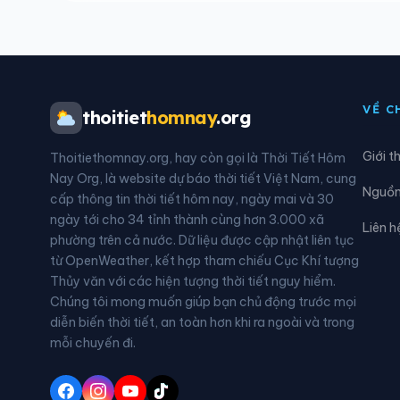
Xã Đức Bình
Xã D
Xã Ea Drăng
Xã E
Xã Ea Kar
Xã E
VỀ C
thoitiet
homnay
.org
Xã Ea Knốp
Xã E
Giới t
Thoitiethomnay.org, hay còn gọi là Thời Tiết Hôm
Xã Ea Na
Xã E
Nay Org, là website dự báo thời tiết Việt Nam, cung
Nguồn 
cấp thông tin thời tiết hôm nay, ngày mai và 30
Xã Ea Păl
Xã E
ngày tới cho 34 tỉnh thành cùng hơn 3.000 xã
Liên h
phường trên cả nước. Dữ liệu được cập nhật liên tục
Xã Ea Súp
Xã E
từ OpenWeather, kết hợp tham chiếu Cục Khí tượng
Thủy văn với các hiện tượng thời tiết nguy hiểm.
Xã Ea Wy
Xã H
Chúng tôi mong muốn giúp bạn chủ động trước mọi
diễn biến thời tiết, an toàn hơn khi ra ngoài và trong
Xã Hòa Thịnh
Xã H
mỗi chuyến đi.
Xã Krông Á
Xã K