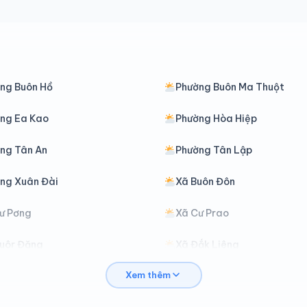
ng Buôn Hồ
Phường Buôn Ma Thuột
ng Ea Kao
Phường Hòa Hiệp
ng Tân An
Phường Tân Lập
ng Xuân Đài
Xã Buôn Đôn
ư Pơng
Xã Cư Prao
uôr Đăng
Xã Đắk Liêng
Xem thêm
liê Ya
Xã Đồng Xuân