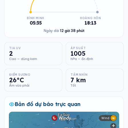
BÌNH MINH
HOÀNG HÔN
05:35
18:13
Ngày dài
12 giờ 38 phút
TIA UV
ÁP SUẤT
2
1005
Cao — dùng kem
hPa — ổn định
ĐIỂM SƯƠNG
TẦM NHÌN
26°C
7 km
Ẩm vừa phải
Tốt
Bản đồ dự báo trực quan