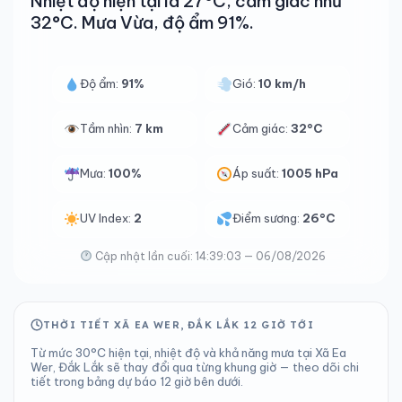
Nhiệt độ hiện tại là 27°C, cảm giác như
32°C. Mưa Vừa, độ ẩm 91%.
Độ ẩm:
91%
Gió:
10 km/h
Tầm nhìn:
7 km
Cảm giác:
32°C
Mưa:
100%
Áp suất:
1005 hPa
UV Index:
2
Điểm sương:
26°C
Cập nhật lần cuối: 14:39:03 — 06/08/2026
THỜI TIẾT XÃ EA WER, ĐẮK LẮK 12 GIỜ TỚI
Từ mức 30°C hiện tại, nhiệt độ và khả năng mưa tại Xã Ea
Wer, Đắk Lắk sẽ thay đổi qua từng khung giờ — theo dõi chi
tiết trong bảng dự báo 12 giờ bên dưới.