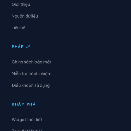
Giới thiệu
Xã Ea Kar
Xã Ea Khăl
Nguồn dữ liệu
Xã Ea Kiết
Xã Ea Kly
Liên hệ
Xã Ea Knốp
Xã Ea Knuếc
Xã Ea Ktur
Xã Ea Ly
PHÁP LÝ
Xã Ea M’droh
Xã Ea Na
Chính sách bảo mật
Xã Ea Ning
Xã Ea Nuôl
Miễn trừ trách nhiệm
Xã Ea Ô
Xã Ea Păl
Điều khoản sử dụng
Xã Ea Phê
Xã Ea Riêng
Xã Ea Rốk
Xã Ea Súp
KHÁM PHÁ
Xã Ea Trang
Xã Ea Tul
Widget thời tiết
Xã Ea Wy
Xã Hòa Mỹ