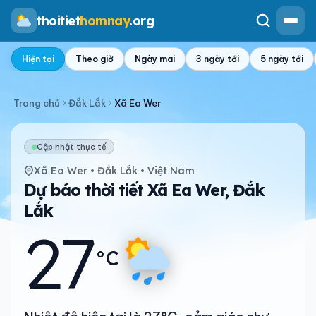
thoitiet
homnay
.org
Hiện tại
Theo giờ
Ngày mai
3 ngày tới
5 ngày tới
Trang chủ
Đắk Lắk
Xã Ea Wer
Cập nhật thực tế
Xã Ea Wer • Đắk Lắk • Việt Nam
Dự báo thời tiết Xã Ea Wer, Đắk
Lắk
27
°C