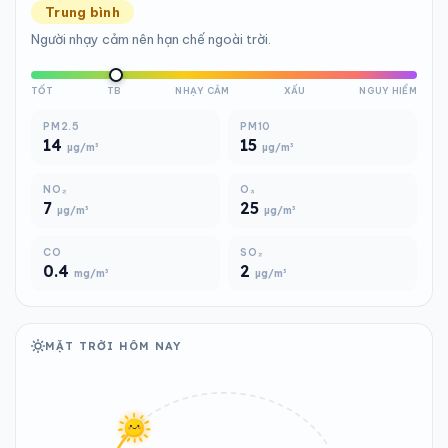
Trung bình
Người nhạy cảm nên hạn chế ngoài trời.
TỐT
TB
NHẠY CẢM
XẤU
NGUY HIỂM
PM2.5
PM10
14
15
µg/m³
µg/m³
NO₂
O₃
7
25
µg/m³
µg/m³
CO
SO₂
0.4
2
mg/m³
µg/m³
MẶT TRỜI HÔM NAY