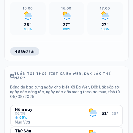
15:00
16:00
17:00
28°
27°
27°
100%
100%
100%
48 Giờ tới
TUẦN TỚI THỜI TIẾT XÃ EA WER, ĐẮK LẮK THẾ
NÀO?
Bảng dự báo từng ngày cho biết Xã Ea Wer, Đắk Lắk sắp tới
ngày nào nắng ráo, ngày nào cần mang theo áo mưa, tính từ
06/08/2026.
Hôm nay
▾
31°
23°
06/08
65%
Mưa Vừa
Thứ Sáu
ĐỘ ẨM
GIÓ