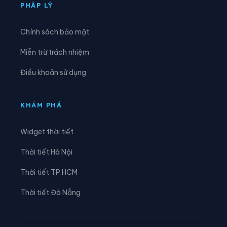
Xã Ea Ktur
Xã Ea Ly
PHÁP LÝ
Xã Ea M’droh
Xã Ea Na
Chính sách bảo mật
Xã Ea Ning
Xã Ea Nuôl
Miễn trừ trách nhiệm
Xã Ea Ô
Xã Ea Păl
Điều khoản sử dụng
Xã Ea Phê
Xã Ea Riêng
Xã Ea Rốk
Xã Ea Súp
KHÁM PHÁ
Xã Ea Trang
Xã Ea Tul
Widget thời tiết
Xã Ea Wer
Xã Ea Wy
Thời tiết Hà Nội
Xã Hòa Mỹ
Xã Hòa Phú
Thời tiết TP.HCM
Xã Hòa Thịnh
Xã Hòa Xuân
Thời tiết Đà Nẵng
Xã Ia Lốp
Xã Ia Rvê
Xã Krông Á
Xã Krông Ana