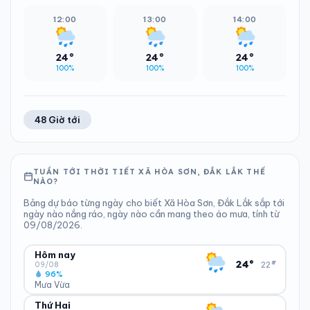
12:00
13:00
14:00
24°
24°
24°
100%
100%
100%
48 Giờ tới
TUẦN TỚI THỜI TIẾT XÃ HÒA SƠN, ĐẮK LẮK THẾ
NÀO?
Bảng dự báo từng ngày cho biết Xã Hòa Sơn, Đắk Lắk sắp tới
ngày nào nắng ráo, ngày nào cần mang theo áo mưa, tính từ
09/08/2026.
Hôm nay
▾
24°
22°
09/08
96%
Mưa Vừa
Thứ Hai
ĐỘ ẨM
GIÓ