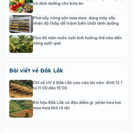
và dinh dưỡng cho bữa ăn
Phơi sấy nông sản mùa mưa: dùng máy sấy
nhiệt độ thấp để tránh biến chất dinh dưỡng
Dừa độ mặn nước tưới ảnh hưởng thế nào đến
năng suất quả
Bài viết về Đắk Lắk
Chỉ số UV ở Đắk Lắk cao vào lúc nào: đỉnh 12.1
từ 11:00 đến 15:00
Khí hậu Đắk Lắk có đặc điểm gì: phân hóa hai
mùa mưa khô rõ rệt