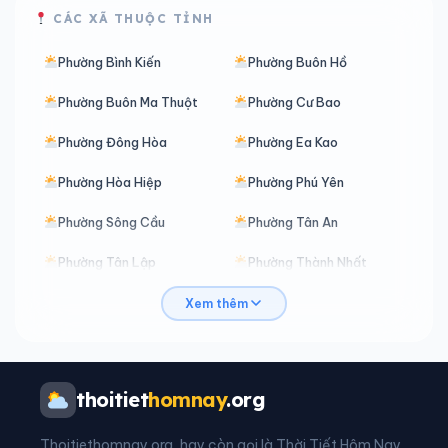
CÁC XÃ THUỘC TỈNH
Phường Bình Kiến
Phường Buôn Hồ
Phường Buôn Ma Thuột
Phường Cư Bao
Phường Đông Hòa
Phường Ea Kao
Phường Hòa Hiệp
Phường Phú Yên
Phường Sông Cầu
Phường Tân An
Phường Tân Lập
Phường Thành Nhất
Phường Tuy Hòa
Phường Xuân Đài
Xem thêm
Xã Buôn Đôn
Xã Cư M’gar
Xã Cư M’ta
Xã Cư Pơng
thoitiet
homnay
.org
Xã Cư Prao
Xã Cư Pui
Thoitiethomnay.org, hay còn gọi là Thời Tiết Hôm Nay