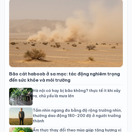
Bão cát haboob ở sa mạc: tác động nghiêm trọng
đến sức khỏe và môi trường
Hà nội có hay bị bão không? thực tế ít khi xảy
ra, chủ yếu là mưa lớn
Tầm nhìn ngang đo bằng độ rộng trường nhìn,
thường dao động 180-200 độ ở người trưởng
thành
Ẩm thực thay đổi theo mùa giúp tăng hương vị