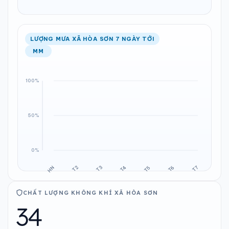
LƯỢNG MƯA XÃ HÒA SƠN 7 NGÀY TỚI
MM
CHẤT LƯỢNG KHÔNG KHÍ XÃ HÒA SƠN
34