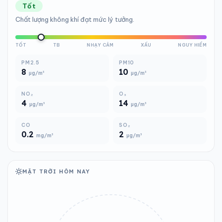
Tốt
Chất lượng không khí đạt mức lý tưởng.
TỐT
TB
NHẠY CẢM
XẤU
NGUY HIỂM
PM2.5
PM10
8
10
µg/m³
µg/m³
NO₂
O₃
4
14
µg/m³
µg/m³
CO
SO₂
0.2
2
mg/m³
µg/m³
MẶT TRỜI HÔM NAY