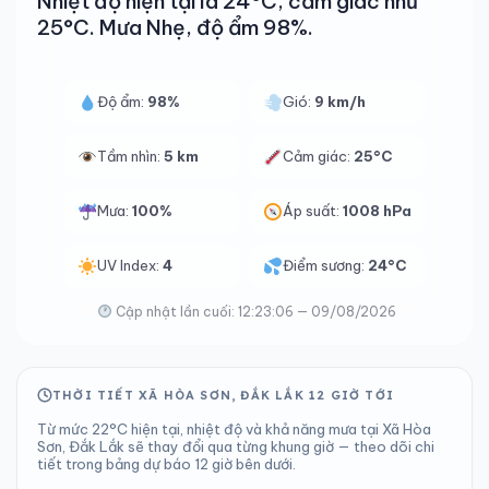
Nhiệt độ hiện tại là 24°C, cảm giác như
25°C. Mưa Nhẹ, độ ẩm 98%.
Độ ẩm:
98%
Gió:
9 km/h
Tầm nhìn:
5 km
Cảm giác:
25°C
Mưa:
100%
Áp suất:
1008 hPa
UV Index:
4
Điểm sương:
24°C
Cập nhật lần cuối: 12:23:06 — 09/08/2026
THỜI TIẾT XÃ HÒA SƠN, ĐẮK LẮK 12 GIỜ TỚI
Từ mức 22°C hiện tại, nhiệt độ và khả năng mưa tại Xã Hòa
Sơn, Đắk Lắk sẽ thay đổi qua từng khung giờ — theo dõi chi
tiết trong bảng dự báo 12 giờ bên dưới.