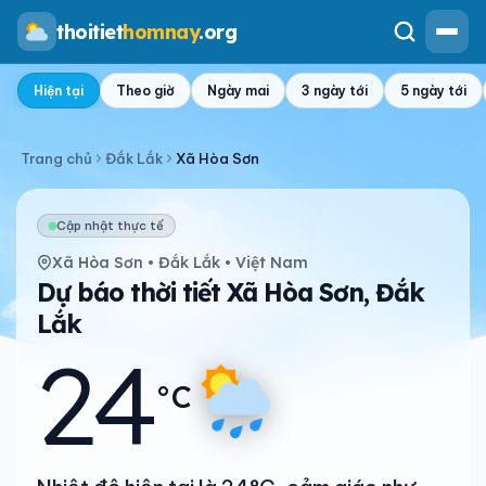
thoitiet
homnay
.org
Hiện tại
Theo giờ
Ngày mai
3 ngày tới
5 ngày tới
Trang chủ
Đắk Lắk
Xã Hòa Sơn
Cập nhật thực tế
Xã Hòa Sơn • Đắk Lắk • Việt Nam
Dự báo thời tiết Xã Hòa Sơn, Đắk
Lắk
24
°C