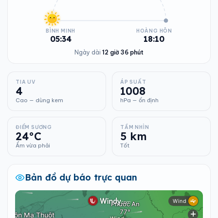
BÌNH MINH
HOÀNG HÔN
05:34
18:10
Ngày dài
12 giờ 36 phút
TIA UV
ÁP SUẤT
4
1008
Cao — dùng kem
hPa — ổn định
ĐIỂM SƯƠNG
TẦM NHÌN
24°C
5 km
Ẩm vừa phải
Tốt
Bản đồ dự báo trực quan