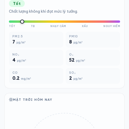
Tốt
Chất lượng không khí đạt mức lý tưởng.
TỐT
TB
NHẠY CẢM
XẤU
NGUY HIỂM
PM2.5
PM10
7
8
µg/m³
µg/m³
NO₂
O₃
4
52
µg/m³
µg/m³
CO
SO₂
0.2
2
mg/m³
µg/m³
MẶT TRỜI HÔM NAY