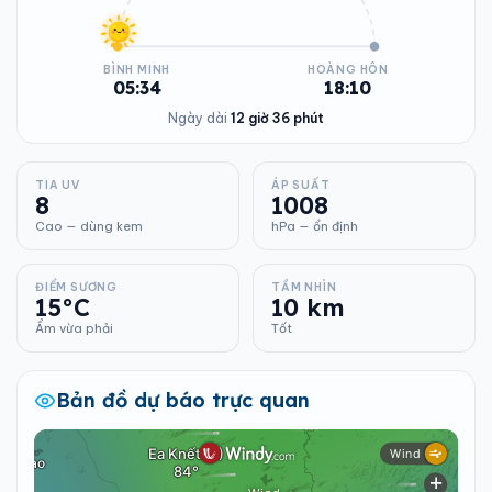
BÌNH MINH
HOÀNG HÔN
05:34
18:10
Ngày dài
12 giờ 36 phút
TIA UV
ÁP SUẤT
8
1008
Cao — dùng kem
hPa — ổn định
ĐIỂM SƯƠNG
TẦM NHÌN
15°C
10 km
Ẩm vừa phải
Tốt
Bản đồ dự báo trực quan