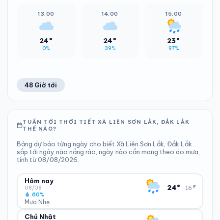
13:00
14:00
15:00
24°
24°
23°
0%
39%
97%
48 Giờ tới
TUẦN TỚI THỜI TIẾT XÃ LIÊN SƠN LẮK, ĐẮK LẮK
THẾ NÀO?
Bảng dự báo từng ngày cho biết Xã Liên Sơn Lắk, Đắk Lắk
sắp tới ngày nào nắng ráo, ngày nào cần mang theo áo mưa,
tính từ 08/08/2026.
Hôm nay
▾
24°
16°
08/08
60%
Mưa Nhẹ
Chủ Nhật
ĐỘ ẨM
GIÓ