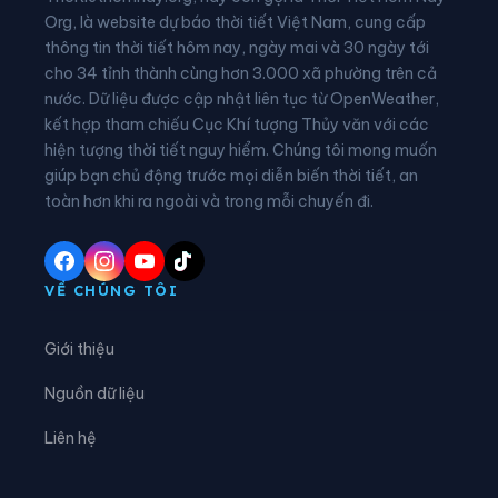
Xã Cư Yang
Xã Cuôr Đăng
Org, là website dự báo thời tiết Việt Nam, cung cấp
thông tin thời tiết hôm nay, ngày mai và 30 ngày tới
Xã Đắk Liêng
Xã Đắk Phơi
cho 34 tỉnh thành cùng hơn 3.000 xã phường trên cả
nước. Dữ liệu được cập nhật liên tục từ OpenWeather,
Xã Dang Kang
Xã Dliê Ya
kết hợp tham chiếu Cục Khí tượng Thủy văn với các
hiện tượng thời tiết nguy hiểm. Chúng tôi mong muốn
Xã Đồng Xuân
Xã Dray Bhăng
giúp bạn chủ động trước mọi diễn biến thời tiết, an
Xã Đức Bình
Xã Dur Kmăl
toàn hơn khi ra ngoài và trong mỗi chuyến đi.
Xã Ea Bá
Xã Ea Bung
Xã Ea Drăng
Xã Ea Drông
VỀ CHÚNG TÔI
Xã Ea H’leo
Xã Ea Hiao
Giới thiệu
Xã Ea Kar
Xã Ea Khăl
Nguồn dữ liệu
Xã Ea Kiết
Xã Ea Kly
Liên hệ
Xã Ea Knốp
Xã Ea Knuếc