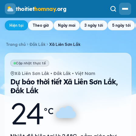
thoitiet
homnay
.org
Hiện tại
Theo giờ
Ngày mai
3 ngày tới
5 ngày tới
Trang chủ
Đắk Lắk
Xã Liên Sơn Lắk
Cập nhật thực tế
Xã Liên Sơn Lắk • Đắk Lắk • Việt Nam
Dự báo thời tiết Xã Liên Sơn Lắk,
Đắk Lắk
24
°C