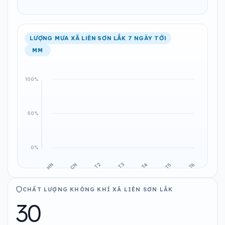
LƯỢNG MƯA XÃ LIÊN SƠN LẮK 7 NGÀY TỚI
MM
CHẤT LƯỢNG KHÔNG KHÍ XÃ LIÊN SƠN LẮK
30