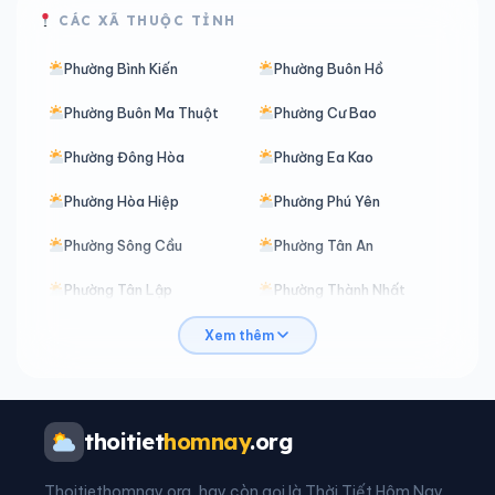
CÁC XÃ THUỘC TỈNH
Phường Bình Kiến
Phường Buôn Hồ
Phường Buôn Ma Thuột
Phường Cư Bao
Phường Đông Hòa
Phường Ea Kao
Phường Hòa Hiệp
Phường Phú Yên
Phường Sông Cầu
Phường Tân An
Phường Tân Lập
Phường Thành Nhất
Phường Tuy Hòa
Phường Xuân Đài
Xem thêm
Xã Buôn Đôn
Xã Cư M’gar
Xã Cư M’ta
Xã Cư Pơng
thoitiet
homnay
.org
Xã Cư Prao
Xã Cư Pui
Thoitiethomnay.org, hay còn gọi là Thời Tiết Hôm Nay