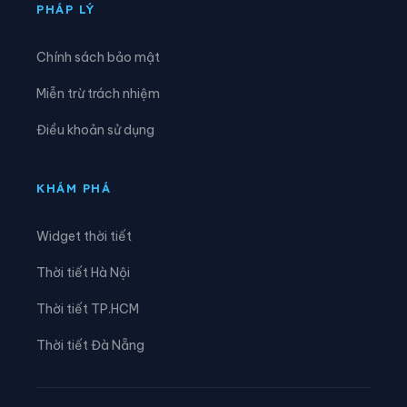
Xã Ea Ktur
Xã Ea Ly
PHÁP LÝ
Xã Ea M’droh
Xã Ea Na
Chính sách bảo mật
Xã Ea Ning
Xã Ea Nuôl
Miễn trừ trách nhiệm
Xã Ea Ô
Xã Ea Păl
Điều khoản sử dụng
Xã Ea Phê
Xã Ea Riêng
Xã Ea Rốk
Xã Ea Súp
KHÁM PHÁ
Xã Ea Trang
Xã Ea Tul
Widget thời tiết
Xã Ea Wer
Xã Ea Wy
Thời tiết Hà Nội
Xã Hòa Mỹ
Xã Hòa Phú
Thời tiết TP.HCM
Xã Hòa Sơn
Xã Hòa Thịnh
Thời tiết Đà Nẵng
Xã Hòa Xuân
Xã Ia Lốp
Xã Ia Rvê
Xã Krông Á