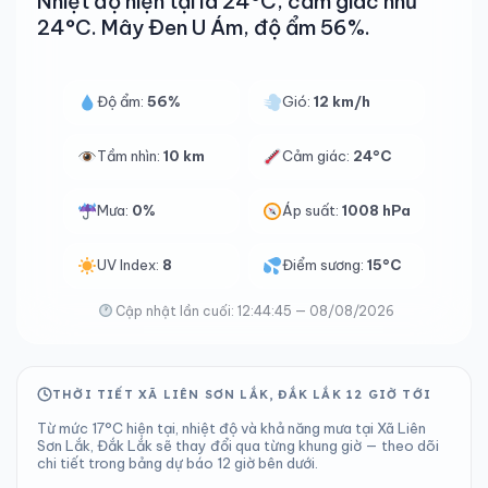
Nhiệt độ hiện tại là 24°C, cảm giác như
24°C. Mây Đen U Ám, độ ẩm 56%.
Độ ẩm:
56%
Gió:
12 km/h
Tầm nhìn:
10 km
Cảm giác:
24°C
Mưa:
0%
Áp suất:
1008 hPa
UV Index:
8
Điểm sương:
15°C
Cập nhật lần cuối: 12:44:45 — 08/08/2026
THỜI TIẾT XÃ LIÊN SƠN LẮK, ĐẮK LẮK 12 GIỜ TỚI
Từ mức 17°C hiện tại, nhiệt độ và khả năng mưa tại Xã Liên
Sơn Lắk, Đắk Lắk sẽ thay đổi qua từng khung giờ — theo dõi
chi tiết trong bảng dự báo 12 giờ bên dưới.