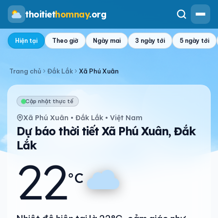
thoitiet
homnay
.org
Hiện tại
Theo giờ
Ngày mai
3 ngày tới
5 ngày tới
Trang chủ
Đắk Lắk
Xã Phú Xuân
Cập nhật thực tế
Xã Phú Xuân • Đắk Lắk • Việt Nam
Dự báo thời tiết Xã Phú Xuân, Đắk
Lắk
22
°C