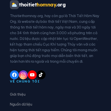
Xã Cư M’ta
Xã Cư Pơng
thoitiet
homnay
.org
Xã Cư Prao
Xã Cư Pui
Thoitiethomnay.org, hay còn gọi là Thời Tiết Hôm Nay
Xã Cư Yang
Xã Cuôr Đăng
Org, là website dự báo thời tiết Việt Nam, cung cấp
thông tin thời tiết hôm nay, ngày mai và 30 ngày tới
Xã Đắk Liêng
Xã Đắk Phơi
cho 34 tỉnh thành cùng hơn 3.000 xã phường trên cả
nước. Dữ liệu được cập nhật liên tục từ OpenWeather,
Xã Dang Kang
Xã Dliê Ya
kết hợp tham chiếu Cục Khí tượng Thủy văn với các
hiện tượng thời tiết nguy hiểm. Chúng tôi mong muốn
Xã Đồng Xuân
Xã Dray Bhăng
giúp bạn chủ động trước mọi diễn biến thời tiết, an
Xã Đức Bình
Xã Dur Kmăl
toàn hơn khi ra ngoài và trong mỗi chuyến đi.
Xã Ea Bá
Xã Ea Bung
Xã Ea Drăng
Xã Ea Drông
VỀ CHÚNG TÔI
Xã Ea H’leo
Xã Ea Hiao
Giới thiệu
Xã Ea Kar
Xã Ea Khăl
Nguồn dữ liệu
Xã Ea Kiết
Xã Ea Kly