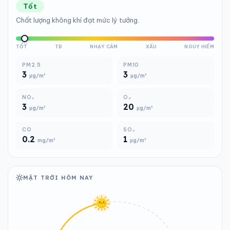
Tốt
Chất lượng không khí đạt mức lý tưởng.
TỐT
TB
NHẠY CẢM
XẤU
NGUY HIỂM
PM2.5
PM10
3
3
µg/m³
µg/m³
NO₂
O₃
3
20
µg/m³
µg/m³
CO
SO₂
0.2
1
mg/m³
µg/m³
MẶT TRỜI HÔM NAY