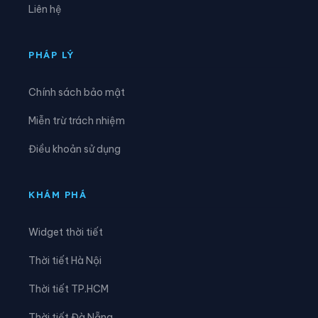
Liên hệ
Xã Ea Knốp
Xã Ea Knuếc
Xã Ea Ktur
Xã Ea Ly
PHÁP LÝ
Xã Ea M’droh
Xã Ea Na
Chính sách bảo mật
Xã Ea Ning
Xã Ea Nuôl
Miễn trừ trách nhiệm
Xã Ea Ô
Xã Ea Păl
Điều khoản sử dụng
Xã Ea Phê
Xã Ea Riêng
Xã Ea Rốk
Xã Ea Súp
KHÁM PHÁ
Xã Ea Trang
Xã Ea Tul
Widget thời tiết
Xã Ea Wer
Xã Ea Wy
Thời tiết Hà Nội
Xã Hòa Mỹ
Xã Hòa Phú
Thời tiết TP.HCM
Xã Hòa Sơn
Xã Hòa Thịnh
Thời tiết Đà Nẵng