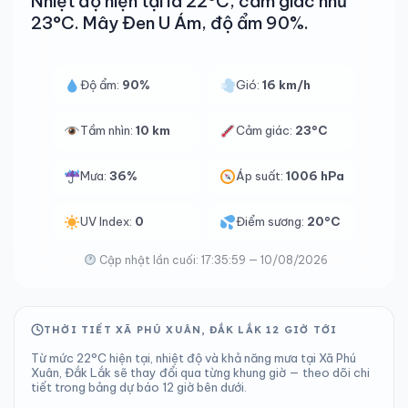
Nhiệt độ hiện tại là 22°C, cảm giác như
23°C. Mây Đen U Ám, độ ẩm 90%.
Độ ẩm:
90%
Gió:
16 km/h
Tầm nhìn:
10 km
Cảm giác:
23°C
Mưa:
36%
Áp suất:
1006 hPa
UV Index:
0
Điểm sương:
20°C
Cập nhật lần cuối: 17:35:59 — 10/08/2026
THỜI TIẾT XÃ PHÚ XUÂN, ĐẮK LẮK 12 GIỜ TỚI
Từ mức 22°C hiện tại, nhiệt độ và khả năng mưa tại Xã Phú
Xuân, Đắk Lắk sẽ thay đổi qua từng khung giờ — theo dõi chi
tiết trong bảng dự báo 12 giờ bên dưới.