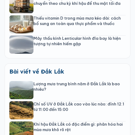
chuyển theo chu kỳ khí hậu để thu mật tối đa
Thiếu vitamin D trong mùa mưa kéo dài: cách
bổ sung an toàn qua thực phẩm và thuốc
Mây thấu kính Lenticular hình đĩa bay là hiện
tượng tự nhiên hiếm gặp
Bài viết về Đắk Lắk
Lượng mưa trung bình năm ở Đắk Lắk là bao
nhiêu?
Chỉ số UV ở Đắk Lắk cao vào lúc nào: đỉnh 12.1
từ 11:00 đến 15:00
Khí hậu Đắk Lắk có đặc điểm gì: phân hóa hai
mùa mưa khô rõ rệt