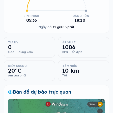
BÌNH MINH
HOÀNG HÔN
05:33
18:10
Ngày dài
12 giờ 36 phút
TIA UV
ÁP SUẤT
0
1006
Cao — dùng kem
hPa — ổn định
ĐIỂM SƯƠNG
TẦM NHÌN
20°C
10 km
Ẩm vừa phải
Tốt
Bản đồ dự báo trực quan