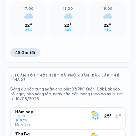
17:00
18:00
19:00
22°
22°
22°
36%
30%
24%
48 Giờ tới
TUẦN TỚI THỜI TIẾT XÃ PHÚ XUÂN, ĐẮK LẮK THẾ
NÀO?
Bảng dự báo từng ngày cho biết Xã Phú Xuân, Đắk Lắk sắp
tới ngày nào nắng ráo, ngày nào cần mang theo áo mưa, tính
từ 10/08/2026.
Hôm nay
▾
25°
21°
10/08
87%
Mưa Nhẹ
Thứ Ba
ĐỘ ẨM
GIÓ