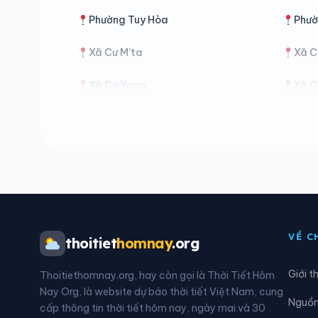
Phường Tuy Hòa
Phườ
Xã Cư M’ta
Xã C
Xã Cư Yang
Xã C
Xã Dang Kang
Xã D
Xã Đức Bình
Xã D
Xã Ea Drăng
Xã E
Xã Ea Kar
Xã E
VỀ C
thoitiet
homnay
.org
Xã Ea Knốp
Xã E
Giới t
Thoitiethomnay.org, hay còn gọi là Thời Tiết Hôm
Xã Ea M’droh
Xã E
Nay Org, là website dự báo thời tiết Việt Nam, cung
Nguồn 
cấp thông tin thời tiết hôm nay, ngày mai và 30
Xã Ea Ô
Xã E