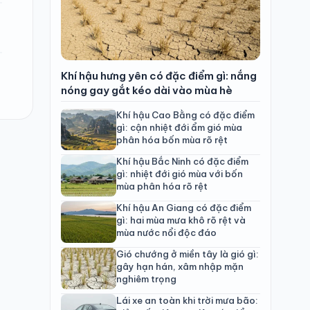
Khí hậu hưng yên có đặc điểm gì: nắng
nóng gay gắt kéo dài vào mùa hè
Khí hậu Cao Bằng có đặc điểm
gì: cận nhiệt đới ẩm gió mùa
phân hóa bốn mùa rõ rệt
Khí hậu Bắc Ninh có đặc điểm
gì: nhiệt đới gió mùa với bốn
mùa phân hóa rõ rệt
Khí hậu An Giang có đặc điểm
gì: hai mùa mưa khô rõ rệt và
mùa nước nổi độc đáo
Gió chướng ở miền tây là gió gì:
gây hạn hán, xâm nhập mặn
nghiêm trọng
Lái xe an toàn khi trời mưa bão: