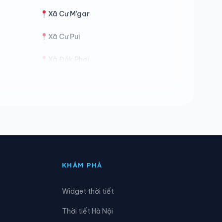
Xã Cư M’gar
Xã Cư Pui
Xã Đắk Phơi
Xã Dray Bhăng
Xã Ea Bung
Xã Ea Hiao
Xã Ea Kly
KHÁM PHÁ
Xã Ea Ly
Widget thời tiết
Xã Ea Nuôl
Thời tiết Hà Nội
Xã Ea Riêng