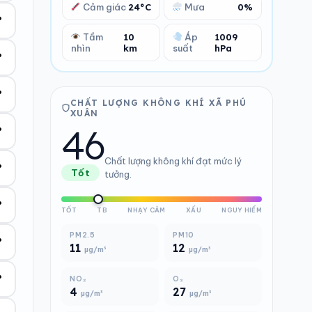
Cảm giác
24°C
Mưa
0%
°
Tầm
10
Áp
1009
nhìn
km
suất
hPa
°
°
CHẤT LƯỢNG KHÔNG KHÍ XÃ PHÚ
XUÂN
46
°
Chất lượng không khí đạt mức lý
°
Tốt
tưởng.
°
TỐT
TB
NHẠY CẢM
XẤU
NGUY HIỂM
PM2.5
PM10
°
11
12
µg/m³
µg/m³
°
NO₂
O₃
4
27
µg/m³
µg/m³