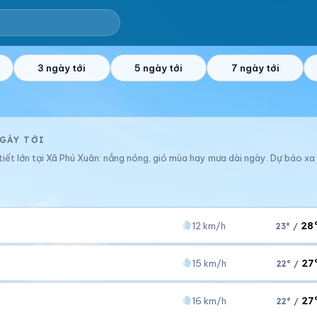
3 ngày tới
5 ngày tới
7 ngày tới
NGÀY TỚI
 tiết lớn tại Xã Phú Xuân: nắng nóng, gió mùa hay mưa dài ngày. Dự báo xa
28
12 km/h
23° /
27
15 km/h
22° /
Áp suất
Gió
1006 hPa
12 km/h
27
16 km/h
22° /
Áp suất
Gió