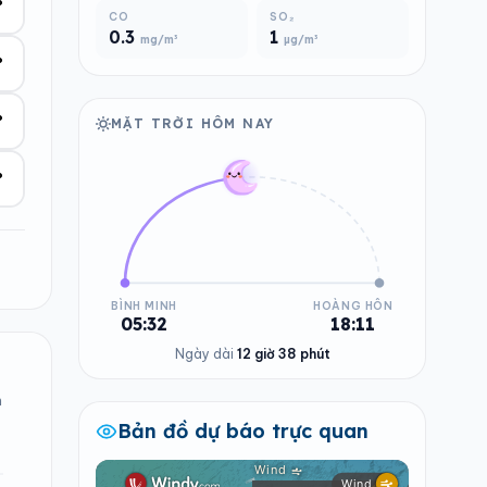
°
CO
SO₂
0.3
1
mg/m³
µg/m³
°
°
MẶT TRỜI HÔM NAY
°
BÌNH MINH
HOÀNG HÔN
05:32
18:11
Ngày dài
12 giờ 38 phút
n
Bản đồ dự báo trực quan