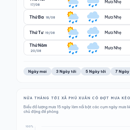
Mưa Nhẹ
17/08
Ngày/đêm
Sáng/tối
27°/22°
22°/24°
Thứ Ba
Mưa Nhẹ
18/08
Ngày/đêm
Sáng/tối
26°/22°
22°/24°
Thứ Tư
Mưa Nhẹ
19/08
Ngày/đêm
Sáng/tối
25°/22°
22°/23°
Thứ Năm
Mưa Nhẹ
20/08
Ngày/đêm
Sáng/tối
25°/22°
22°/23°
Ngày/đêm
Sáng/tối
Ngày mai
3 Ngày tới
5 Ngày tới
7 Ngày 
27°/22°
22°/23°
NỬA THÁNG TỚI XÃ PHÚ XUÂN CÓ ĐỢT MƯA KÉ
Biểu đồ lượng mưa 15 ngày làm nổi bật các cụm ngày mưa li
chủ động đề phòng.