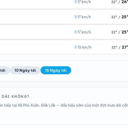
26
17 km/h
22° /
Áp suất
Gió
1007 hPa
17 km/h
25
17 km/h
22° /
Áp suất
Gió
1007 hPa
17 km/h
25
17 km/h
22° /
Áp suất
Gió
1008 hPa
17 km/h
27
15 km/h
22° /
Áp suất
Gió
1009 hPa
17 km/h
Áp suất
Gió
tới
10 Ngày tới
15 Ngày tới
1008 hPa
15 km/h
O DÀI KHÔNG?
ên tiếp tại Xã Phú Xuân, Đắk Lắk — dấu hiệu sớm của một đợt mưa dài cầ