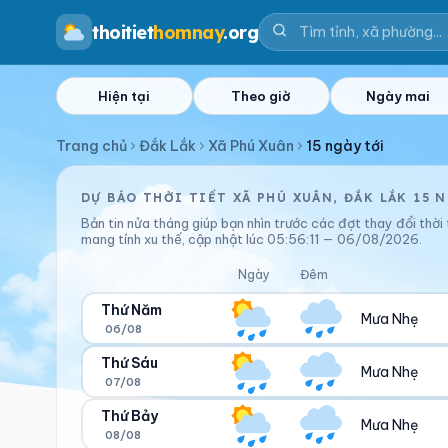
thoitiet
homnay
.org
Hiện tại
Theo giờ
Ngày mai
Trang chủ
Đắk Lắk
Xã Phú Xuân
15 ngày tới
DỰ BÁO THỜI TIẾT XÃ PHÚ XUÂN, ĐẮK LẮK 15 
Bản tin nửa tháng giúp bạn nhìn trước các đợt thay đổi thời
mang tính xu thế, cập nhật lúc 05:56:11 — 06/08/2026.
Ngày
Đêm
Thứ Năm
Mưa Nhẹ
06/08
Thứ Sáu
Mưa Nhẹ
07/08
Ngày/đêm
Sáng/tối
28°/23°
23°/24°
Thứ Bảy
Mưa Nhẹ
08/08
Ngày/đêm
Sáng/tối