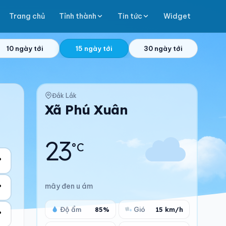
Trang chủ
Tỉnh thành
Tin tức
Widget
10 ngày tới
15 ngày tới
30 ngày tới
Đắk Lắk
Xã Phú Xuân
23
°C
°
mây đen u ám
°
Độ ẩm
85%
Gió
15 km/h
°