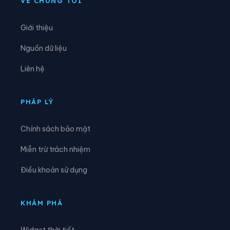
VỀ CHÚNG TÔI
Xã Ea H’leo
Xã Ea Hiao
Giới thiệu
Xã Ea Kar
Xã Ea Khăl
Nguồn dữ liệu
Xã Ea Kiết
Xã Ea Kly
Liên hệ
Xã Ea Knốp
Xã Ea Knuếc
Xã Ea Ktur
Xã Ea Ly
PHÁP LÝ
Xã Ea M’droh
Xã Ea Na
Chính sách bảo mật
Xã Ea Ning
Xã Ea Nuôl
Miễn trừ trách nhiệm
Xã Ea Ô
Xã Ea Păl
Điều khoản sử dụng
Xã Ea Phê
Xã Ea Riêng
Xã Ea Rốk
Xã Ea Súp
KHÁM PHÁ
Xã Ea Trang
Xã Ea Tul
Widget thời tiết