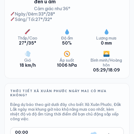
đen u ám
Cảm giác như 36°
Ngày/Đêm:
33°/28°
Sáng/Tối:
27°/32°
Thấp/Cao
Độ ẩm
Lượng mưa
27°/35°
50%
0 mm
Gió
Áp suất
Bình minh/Hoàng
18 km/h
1006 hPa
hôn
05:29/18:09
THỜI TIẾT XÃ XUÂN PHƯỚC NGÀY MAI CÓ MƯA
KHÔNG?
Bảng dự báo theo giờ dưới đây cho biết Xã Xuân Phước, Đắk
Lắk ngày mai khung giờ nào khả năng mưa cao nhất, kèm
nhiệt độ và độ ẩm từng thời điểm để bạn chủ động sắp xếp
công việc.
00:00