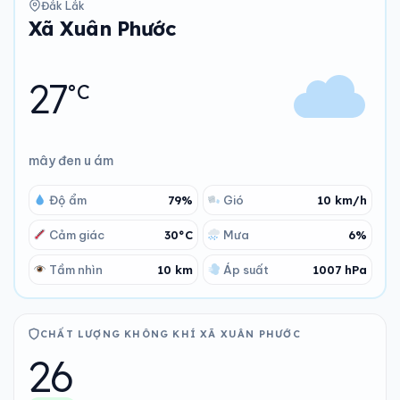
Đắk Lắk
Xã Xuân Phước
27
°C
mây đen u ám
Độ ẩm
79%
Gió
10 km/h
Cảm giác
30°C
Mưa
6%
Tầm nhìn
10 km
Áp suất
1007 hPa
CHẤT LƯỢNG KHÔNG KHÍ XÃ XUÂN PHƯỚC
26