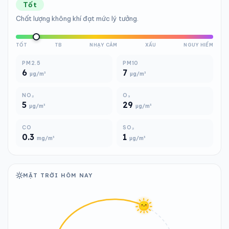
Tốt
Chất lượng không khí đạt mức lý tưởng.
TỐT
TB
NHẠY CẢM
XẤU
NGUY HIỂM
PM2.5
PM10
6
7
µg/m³
µg/m³
NO₂
O₃
5
29
µg/m³
µg/m³
CO
SO₂
0.3
1
mg/m³
µg/m³
MẶT TRỜI HÔM NAY