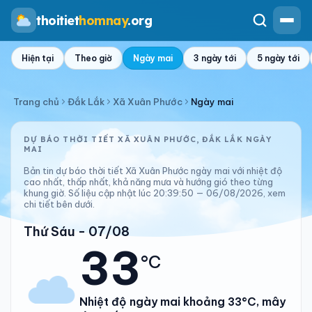
thoitiet
homnay
.org
Hiện tại
Theo giờ
Ngày mai
3 ngày tới
5 ngày tới
Trang chủ
Đắk Lắk
Xã Xuân Phước
Ngày mai
DỰ BÁO THỜI TIẾT XÃ XUÂN PHƯỚC, ĐẮK LẮK NGÀY
MAI
Bản tin dự báo thời tiết Xã Xuân Phước ngày mai với nhiệt độ
cao nhất, thấp nhất, khả năng mưa và hướng gió theo từng
khung giờ. Số liệu cập nhật lúc 20:39:50 — 06/08/2026, xem
chi tiết bên dưới.
Thứ Sáu - 07/08
33
°C
Nhiệt độ ngày mai khoảng 33°C, mây