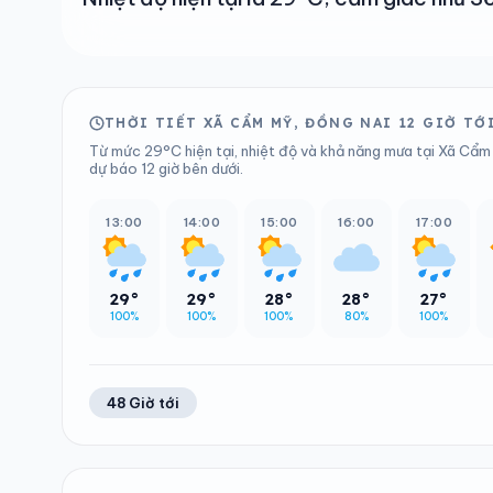
THỜI TIẾT XÃ CẨM MỸ, ĐỒNG NAI 12 GIỜ TỚ
Từ mức 29°C hiện tại, nhiệt độ và khả năng mưa tại Xã Cẩm 
dự báo 12 giờ bên dưới.
13:00
14:00
15:00
16:00
17:00
29°
29°
28°
28°
27°
100%
100%
100%
80%
100%
48 Giờ tới