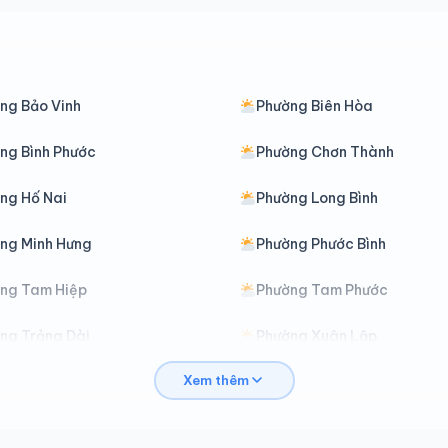
ng Bảo Vinh
Phường Biên Hòa
ng Bình Phước
Phường Chơn Thành
ng Hố Nai
Phường Long Bình
ng Minh Hưng
Phường Phước Bình
ng Tam Hiệp
Phường Tam Phước
ng Trảng Dài
Phường Xuân Lập
Xem thêm
Bàu Hàm
Xã Bình An
om Bo
Xã Bù Đăng