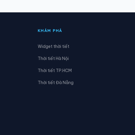
Xã Đak Nhau
Xã Đồng Phú
KHÁM PHÁ
Xã Hưng Thịnh
Widget thời tiết
Xã Lộc Quang
Thời tiết Hà Nội
Xã Long Hà
Thời tiết TP.HCM
Xã Nam Cát Tiên
Thời tiết Đà Nẵng
Xã Phú Hòa
Xã Phú Riềng
Xã Phước Sơn
Xã Tân An