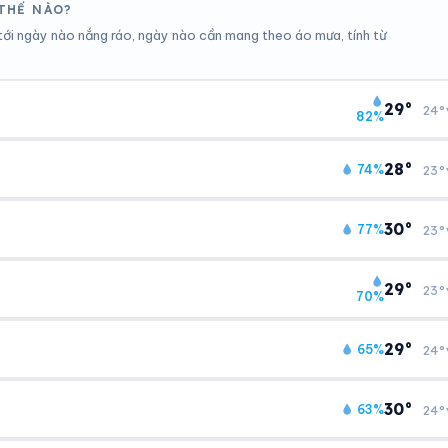
 THẾ NÀO?
ới ngày nào nắng ráo, ngày nào cần mang theo áo mưa, tính từ
29°
24°
82%
TIA UV
TẦM NHÌN
10
Tốt
28°
74%
23°
Chỉ số UV
Ước lượng
TIA UV
TẦM NHÌN
ĐIỂM SƯƠNG
% MƯA
10
Tốt
26°C
100%
30°
77%
23°
Chỉ số UV
Ước lượng
Ổn định
Khả năng mưa
TIA UV
TẦM NHÌN
ĐIỂM SƯƠNG
% MƯA
11
Tốt
23°C
100%
29°
23°
70%
Chỉ số UV
Ước lượng
Ổn định
Khả năng mưa
TIA UV
TẦM NHÌN
ĐIỂM SƯƠNG
% MƯA
10
Tốt
23°C
100%
29°
65%
24°
Chỉ số UV
Ước lượng
Ổn định
Khả năng mưa
TIA UV
TẦM NHÌN
ĐIỂM SƯƠNG
% MƯA
10
Tốt
23°C
97%
30°
63%
24°
Chỉ số UV
Ước lượng
Ổn định
Khả năng mưa
TIA UV
TẦM NHÌN
ĐIỂM SƯƠNG
% MƯA