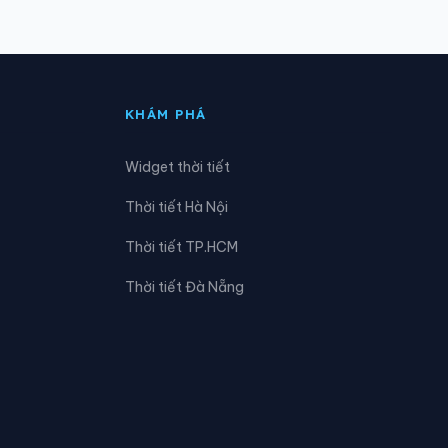
Xã Đak Lua
Xã Định Quán
KHÁM PHÁ
Xã Hưng Phước
Widget thời tiết
Xã Lộc Ninh
Thời tiết Hà Nội
Xã Lộc Thạnh
Thời tiết TP.HCM
Xã Minh Đức
Thời tiết Đà Nẵng
Xã Nhơn Trạch
Xã Phú Nghĩa
Xã Phước An