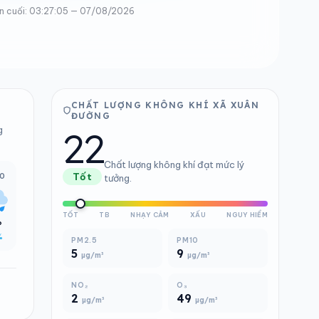
n cuối: 03:27:05 — 07/08/2026
CHẤT LƯỢNG KHÔNG KHÍ XÃ XUÂN
ĐƯỜNG
22
g
Chất lượng không khí đạt mức lý
00
Tốt
tưởng.
TỐT
TB
NHẠY CẢM
XẤU
NGUY HIỂM
°
%
PM2.5
PM10
5
9
µg/m³
µg/m³
NO₂
O₃
2
49
µg/m³
µg/m³