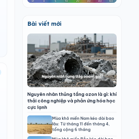
Bài viết mới
Nguyên nhân thủng tầng ozon là gì: khí
thải công nghiệp và phản ứng hóa học
cực lạnh
Mùa khô miền Nam kéo dài bao
lâu: Từ tháng 11 đến tháng 4,
tổng cộng 6 tháng
Mùa khô miền Bắc kéo dài bao