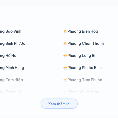
ng Bảo Vinh
Phường Biên Hòa
ng Bình Phước
Phường Chơn Thành
ng Hố Nai
Phường Long Bình
ng Minh Hưng
Phường Phước Bình
ng Tam Hiệp
Phường Tam Phước
ng Trảng Dài
Phường Xuân Lập
Xem thêm
Bàu Hàm
Xã Bình An
om Bo
Xã Bù Đăng