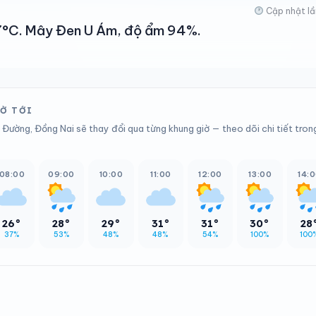
Cập nhật lầ
 27°C. Mây Đen U Ám, độ ẩm 94%.
IỜ TỚI
 Đường, Đồng Nai sẽ thay đổi qua từng khung giờ — theo dõi chi tiết tron
08:00
09:00
10:00
11:00
12:00
13:00
14:
26°
28°
29°
31°
31°
30°
28
37%
53%
48%
48%
54%
100%
100