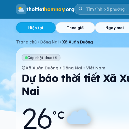
thoitiet
homnay
.org
Hiện tại
Theo giờ
Ngày mai
Trang chủ
Đồng Nai
Xã Xuân Đường
Cập nhật thực tế
Xã Xuân Đường • Đồng Nai • Việt Nam
Dự báo thời tiết Xã
Nai
26
°C