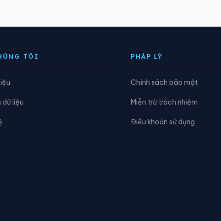
a Kia
Xã Đại Phước
ăk Ơ
Xã Dầu Giây
HÚNG TÔI
PHÁP LÝ
Đồng Tâm
Xã Gia Kiệm
hiệu
Chính sách bảo mật
a Ngà
Xã Lộc Hưng
dữ liệu
Miễn trừ trách nhiệm
ộc Tấn
Xã Lộc Thành
ệ
Điều khoản sử dụng
ong Phước
Xã Long Thành
ghĩa Trung
Xã Nha Bích
hú Lâm
Xã Phú Lý
hú Trung
Xã Phú Vinh