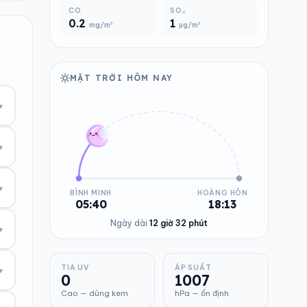
CO
SO₂
0.2
1
mg/m³
µg/m³
MẶT TRỜI HÔM NAY
▾
▾
▾
BÌNH MINH
HOÀNG HÔN
05:40
18:13
Ngày dài
12 giờ 32 phút
▾
TIA UV
ÁP SUẤT
▾
0
1007
Cao — dùng kem
hPa — ổn định