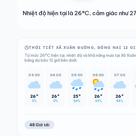
Nhiệt độ hiện tại là 26°C, cảm giác như
THỜI TIẾT XÃ XUÂN ĐƯỜNG, ĐỒNG NAI 12 G
Từ mức 26°C hiện tại, nhiệt độ và khả năng mưa tại Xã Xuân
bảng dự báo 12 giờ bên dưới.
03:00
04:00
05:00
06:00
07:00
26°
26°
25°
26°
26°
0%
0%
54%
93%
84%
48 Giờ tới