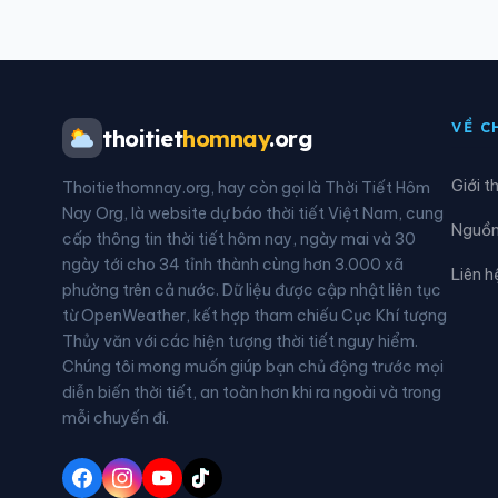
Xã Cẩm Mỹ
Xã Đ
Xã Đak Nhau
Xã Đ
VỀ C
thoitiet
homnay
.org
Xã Đồng Phú
Xã 
Giới t
Thoitiethomnay.org, hay còn gọi là Thời Tiết Hôm
Xã Hưng Thịnh
Xã L
Nay Org, là website dự báo thời tiết Việt Nam, cung
Nguồn 
cấp thông tin thời tiết hôm nay, ngày mai và 30
Xã Lộc Quang
Xã L
ngày tới cho 34 tỉnh thành cùng hơn 3.000 xã
Liên h
phường trên cả nước. Dữ liệu được cập nhật liên tục
Xã Long Hà
Xã L
từ OpenWeather, kết hợp tham chiếu Cục Khí tượng
Thủy văn với các hiện tượng thời tiết nguy hiểm.
Xã Nam Cát Tiên
Xã N
Chúng tôi mong muốn giúp bạn chủ động trước mọi
diễn biến thời tiết, an toàn hơn khi ra ngoài và trong
Xã Phú Hòa
Xã P
mỗi chuyến đi.
Xã Phú Riềng
Xã P