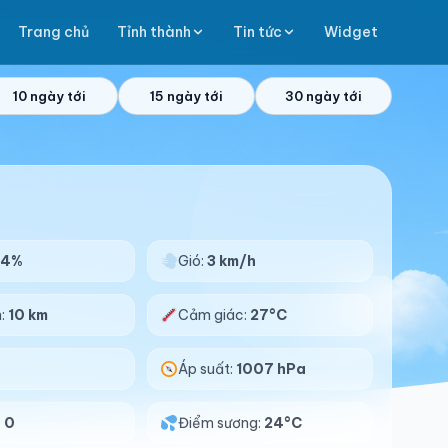
Trang chủ
Tỉnh thành
Tin tức
Widget
10 ngày tới
15 ngày tới
30 ngày tới
94%
Gió:
3 km/h
n:
10 km
Cảm giác:
27°C
Áp suất:
1007 hPa
:
0
Điểm sương:
24°C