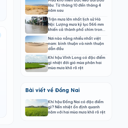
lâu: Từ tháng 10 đến tháng 4
năm sau
Trận mưa lớn nhất lịch sử Hà
Nội: Lượng mưa kỷ lục 566 mm
khiến cả thành phố chìm trong
biển nước
Nơi nào nắng nhiều nhất việt
nam: bình thuận và ninh thuận
dẫn đầu
Khí hậu Vĩnh Long có đặc điểm
gì nhiệt đới gió mùa phân hai
mùa mưa khô rõ rệt
Bài viết về Đồng Nai
Khí hậu Đồng Nai có đặc điểm
gì? Nền nhiệt ổn định quanh
năm với hai mùa mưa khô rõ rệt