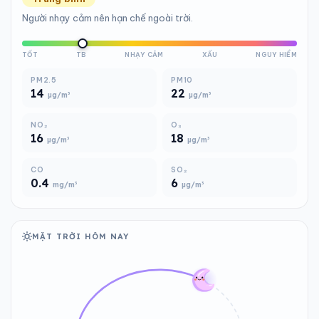
Người nhạy cảm nên hạn chế ngoài trời.
TỐT
TB
NHẠY CẢM
XẤU
NGUY HIỂM
PM2.5
PM10
14
22
µg/m³
µg/m³
NO₂
O₃
16
18
µg/m³
µg/m³
CO
SO₂
0.4
6
mg/m³
µg/m³
MẶT TRỜI HÔM NAY