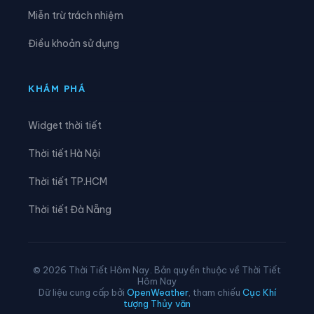
Xã Lộc Ninh
Xã Lộc Quang
Miễn trừ trách nhiệm
Xã Lộc Tấn
Xã Lộc Thành
Điều khoản sử dụng
Xã Lộc Thạnh
Xã Long Hà
Xã Long Phước
Xã Long Thành
KHÁM PHÁ
Xã Minh Đức
Xã Nam Cát Tiên
Widget thời tiết
Xã Nghĩa Trung
Xã Nha Bích
Thời tiết Hà Nội
Xã Nhơn Trạch
Xã Phú Hòa
Thời tiết TP.HCM
Xã Phú Lâm
Xã Phú Lý
Thời tiết Đà Nẵng
Xã Phú Nghĩa
Xã Phú Riềng
Xã Phú Trung
Xã Phú Vinh
© 2026 Thời Tiết Hôm Nay. Bản quyền thuộc về Thời Tiết
Hôm Nay
Xã Phước An
Xã Phước Sơn
Dữ liệu cung cấp bởi
OpenWeather
, tham chiếu
Cục Khí
tượng Thủy văn
Xã Phước Thái
Xã Sông Ray