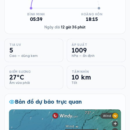
BÌNH MINH
HOÀNG HÔN
05:39
18:15
Ngày dài
12 giờ 36 phút
TIA UV
ÁP SUẤT
5
1009
Cao — dùng kem
hPa — ổn định
ĐIỂM SƯƠNG
TẦM NHÌN
27°C
10 km
Ẩm vừa phải
Tốt
Bản đồ dự báo trực quan