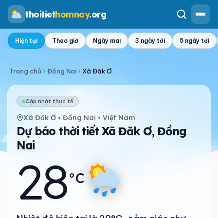
thoitiet
homnay
.org
Hiện tại
Theo giờ
Ngày mai
3 ngày tới
5 ngày tới
Trang chủ
Đồng Nai
Xã Đăk Ơ
Cập nhật thực tế
Xã Đăk Ơ • Đồng Nai • Việt Nam
Dự báo thời tiết Xã Đăk Ơ, Đồng
Nai
28
°C