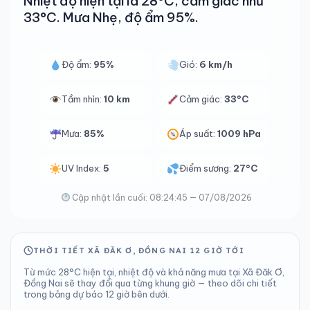
Nhiệt độ hiện tại là 28°C, cảm giác như
33°C. Mưa Nhẹ, độ ẩm 95%.
Độ ẩm:
95%
Gió:
6 km/h
Tầm nhìn:
10 km
Cảm giác:
33°C
Mưa:
85%
Áp suất:
1009 hPa
UV Index:
5
Điểm sương:
27°C
Cập nhật lần cuối: 08:24:45 — 07/08/2026
THỜI TIẾT XÃ ĐĂK Ơ, ĐỒNG NAI 12 GIỜ TỚI
Từ mức 28°C hiện tại, nhiệt độ và khả năng mưa tại Xã Đăk Ơ,
Đồng Nai sẽ thay đổi qua từng khung giờ — theo dõi chi tiết
trong bảng dự báo 12 giờ bên dưới.