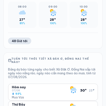
08:00
09:00
10:00
27°
28°
28°
85%
100%
100%
48 Giờ tới
TUẦN TỚI THỜI TIẾT XÃ ĐĂK Ơ, ĐỒNG NAI THẾ
NÀO?
Bảng dự báo từng ngày cho biết Xã Đăk Ơ, Đồng Nai sắp tới
ngày nào nắng ráo, ngày nào cần mang theo áo mưa, tính từ
07/08/2026.
Hôm nay
▾
30°
23°
07/08
93%
Mưa Vừa
Thứ Bảy
ĐỘ ẨM
GIÓ