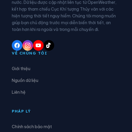
nước. Dữ liệu được cập nhật liên tục từ OpenWeather,
Xã An Viễn
Xã Bàu Hàm
kết hợp tham chiếu Cục Khí tượng Thủy văn với các
hiện tượng thời tiết nguy hiểm. Chúng tôi mong muốn
Xã Bình An
Xã Bình Minh
giúp bạn chủ động trước mọi diễn biến thời tiết, an
Xã Bình Tân
Xã Bom Bo
toàn hơn khi ra ngoài và trong mỗi chuyến đi.
Xã Bù Đăng
Xã Bù Gia Mập
Xã Cẩm Mỹ
Xã Đa Kia
VỀ CHÚNG TÔI
Xã Đại Phước
Xã Đak Lua
Giới thiệu
Xã Đak Nhau
Xã Dầu Giây
Nguồn dữ liệu
Xã Định Quán
Xã Đồng Phú
Liên hệ
Xã Đồng Tâm
Xã Gia Kiệm
Xã Hưng Phước
Xã Hưng Thịnh
PHÁP LÝ
Xã La Ngà
Xã Lộc Hưng
Chính sách bảo mật