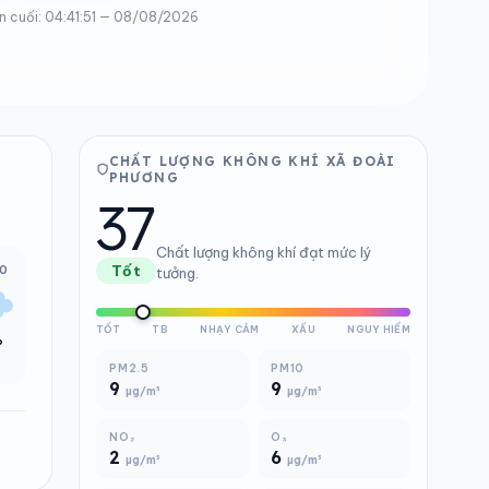
n cuối: 04:41:51 — 08/08/2026
CHẤT LƯỢNG KHÔNG KHÍ XÃ ĐOÀI
PHƯƠNG
37
Chất lượng không khí đạt mức lý
00
Tốt
tưởng.
TỐT
TB
NHẠY CẢM
XẤU
NGUY HIỂM
°
PM2.5
PM10
9
9
µg/m³
µg/m³
NO₂
O₃
2
6
µg/m³
µg/m³