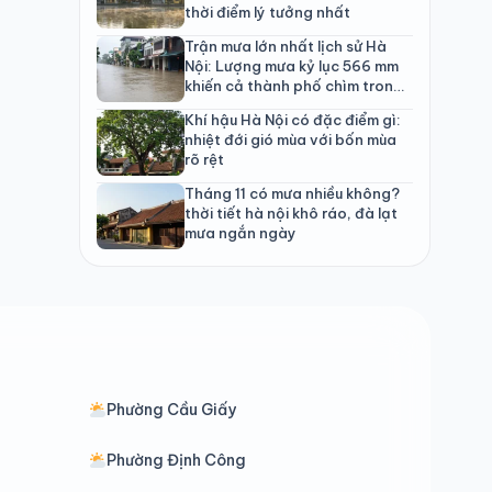
thời điểm lý tưởng nhất
Trận mưa lớn nhất lịch sử Hà
Nội: Lượng mưa kỷ lục 566 mm
khiến cả thành phố chìm trong
biển nước
Khí hậu Hà Nội có đặc điểm gì:
nhiệt đới gió mùa với bốn mùa
rõ rệt
Tháng 11 có mưa nhiều không?
thời tiết hà nội khô ráo, đà lạt
mưa ngắn ngày
Phường Cầu Giấy
Phường Định Công