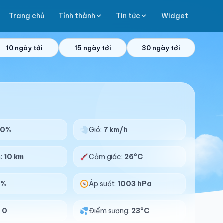
Trang chủ
Tỉnh thành
Tin tức
Widget
10 ngày tới
15 ngày tới
30 ngày tới
90%
Gió:
7 km/h
n:
10 km
Cảm giác:
26°C
0%
Áp suất:
1003 hPa
:
0
Điểm sương:
23°C