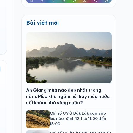
Bài viết mới
An Giang mùa nào đẹp nhất trong
năm: Mùa khô ngắm núi hay mùa nước
nổi khám phá sông nước?
Chỉ số UV ở Đắk Lắk cao vào
lúc nào: đỉnh 12.1 từ 11:00 đến
15:00
Chỉ số UV ở Lào Cai cao vào lúc