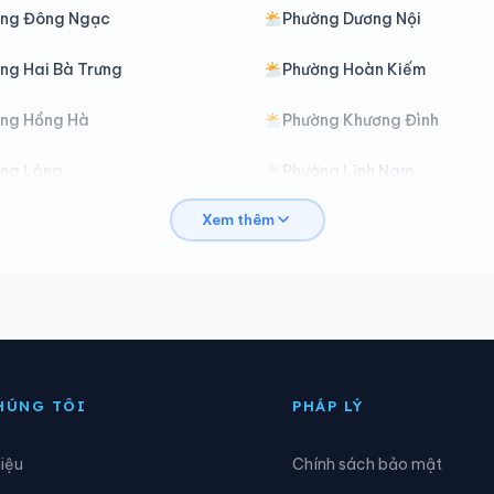
ng Đông Ngạc
Phường Dương Nội
ng Hai Bà Trưng
Phường Hoàn Kiếm
ng Hồng Hà
Phường Khương Đình
ng Láng
Phường Lĩnh Nam
Xem thêm
ng Ngọc Hà
Phường Ô Chợ Dừa
ng Phú Thượng
Phường Phúc Lợi
ng Tây Hồ
Phường Tây Mỗ
ng Thanh Xuân
Phường Thượng Cát
HÚNG TÔI
PHÁP LÝ
ng Tương Mai
Phường Văn Miếu - Quốc T
hiệu
Chính sách bảo mật
ng Vĩnh Tuy
Phường Xuân Đỉnh