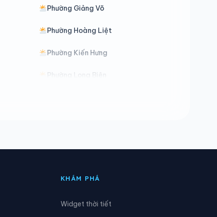
Phường Giảng Võ
Phường Hoàng Liệt
Phường Kiến Hưng
Phường Long Biên
Phường Phú Diễn
Phường Phương Liệt
Phường Tây Tựu
Phường Từ Liêm
KHÁM PHÁ
ử Giám
Phường Việt Hưng
Widget thời tiết
Phường Xuân Phương