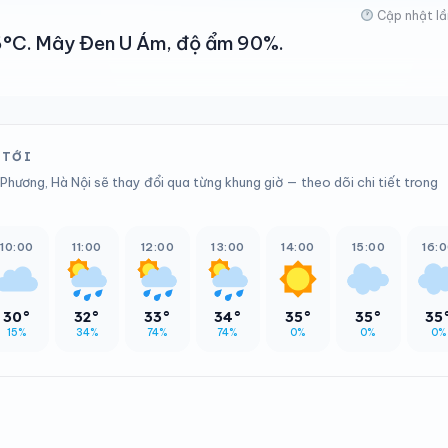
Cập nhật lầ
 26°C. Mây Đen U Ám, độ ẩm 90%.
 TỚI
Phương, Hà Nội sẽ thay đổi qua từng khung giờ — theo dõi chi tiết trong
10:00
11:00
12:00
13:00
14:00
15:00
16:
30°
32°
33°
34°
35°
35°
35
15%
34%
74%
74%
0%
0%
0%