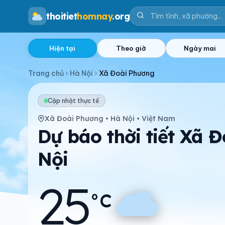
thoitiet
homnay
.org
Hiện tại
Theo giờ
Ngày mai
Trang chủ
Hà Nội
Xã Đoài Phương
Cập nhật thực tế
Xã Đoài Phương • Hà Nội • Việt Nam
Dự báo thời tiết Xã 
Nội
25
°C