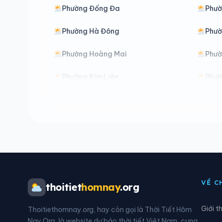
Phường Đống Đa
Phườ
Phường Hà Đông
Phườ
Phường Hoàng Mai
Phườ
Phường Kim Liên
Phườ
Phường Nghĩa Đô
Phườ
Phường Phú Lương
Phườ
Phường Sơn Tây
Phườ
Phường Thanh Liệt
Phườ
VỀ C
thoitiet
homnay
.org
Phường Tùng Thiện
Phườ
Giới t
Thoitiethomnay.org, hay còn gọi là Thời Tiết Hôm
Phường Vĩnh Hưng
Phườ
Nay Org, là website dự báo thời tiết Việt Nam, cung