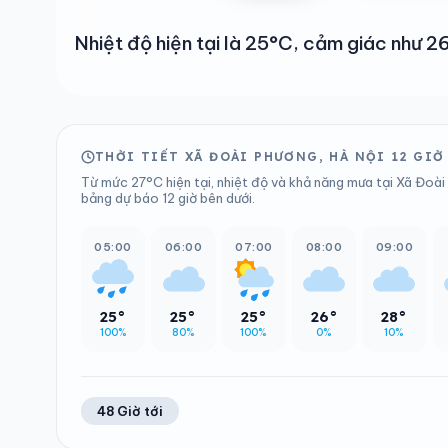
Nhiệt độ hiện tại là 25°C, cảm giác như
THỜI TIẾT XÃ ĐOÀI PHƯƠNG, HÀ NỘI 12 GIỜ
Từ mức 27°C hiện tại, nhiệt độ và khả năng mưa tại Xã Đoài 
bảng dự báo 12 giờ bên dưới.
05:00
06:00
07:00
08:00
09:00
25°
25°
25°
26°
28°
100%
80%
100%
0%
10%
48 Giờ tới