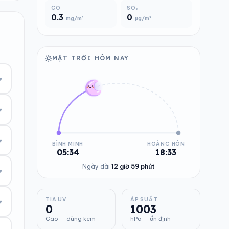
CO
SO₂
0.3
0
mg/m³
µg/m³
MẶT TRỜI HÔM NAY
▾
▾
▾
BÌNH MINH
HOÀNG HÔN
05:34
18:33
Ngày dài
12 giờ 59 phút
▾
TIA UV
ÁP SUẤT
▾
0
1003
Cao — dùng kem
hPa — ổn định