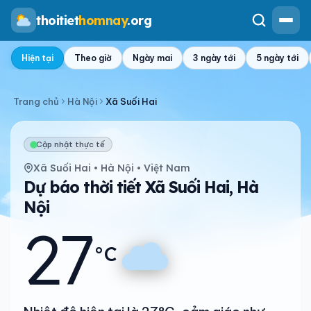
thoitiet
homnay
.org
Hiện tại
Theo giờ
Ngày mai
3 ngày tới
5 ngày tới
Trang chủ
Hà Nội
Xã Suối Hai
Cập nhật thực tế
Xã Suối Hai • Hà Nội • Việt Nam
Dự báo thời tiết Xã Suối Hai, Hà
Nội
27
°C