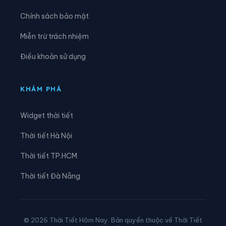
Phường Vĩnh Hưng
Phường Vĩnh Tuy
Chính sách bảo mật
Phường Xuân Đỉnh
Phường Xuân Phương
Miễn trừ trách nhiệm
Phường Yên Hòa
Phường Yên Nghĩa
Điều khoản sử dụng
Phường Yên Sở
Xã An Khánh
Xã Ba Vì
Xã Bất Bạt
KHÁM PHÁ
Xã Bát Tràng
Xã Bình Minh
Widget thời tiết
Xã Chương Dương
Xã Chuyên Mỹ
Thời tiết Hà Nội
Xã Cổ Đô
Xã Đa Phúc
Thời tiết TP.HCM
Xã Đại Thanh
Xã Đại Xuyên
Thời tiết Đà Nẵng
Xã Dân Hòa
Xã Đan Phượng
Xã Đoài Phương
Xã Đông Anh
© 2026 Thời Tiết Hôm Nay. Bản quyền thuộc về Thời Tiết