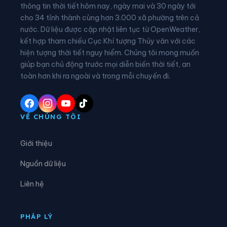
thông tin thời tiết hôm nay, ngày mai và 30 ngày tới
Phường Lĩnh Nam
Phường Long Biên
cho 34 tỉnh thành cùng hơn 3.000 xã phường trên cả
nước. Dữ liệu được cập nhật liên tục từ OpenWeather,
Phường Nghĩa Đô
Phường Ngọc Hà
kết hợp tham chiếu Cục Khí tượng Thủy văn với các
hiện tượng thời tiết nguy hiểm. Chúng tôi mong muốn
Phường Ô Chợ Dừa
Phường Phú Diễn
giúp bạn chủ động trước mọi diễn biến thời tiết, an
Phường Phú Lương
Phường Phú Thượng
toàn hơn khi ra ngoài và trong mỗi chuyến đi.
Phường Phúc Lợi
Phường Phương Liệt
Phường Sơn Tây
Phường Tây Hồ
VỀ CHÚNG TÔI
Phường Tây Mỗ
Phường Tây Tựu
Giới thiệu
Phường Thanh Liệt
Phường Thanh Xuân
Nguồn dữ liệu
Phường Thượng Cát
Phường Từ Liêm
Liên hệ
Phường Tùng Thiện
Phường Tương Mai
Phường Văn Miếu - Quốc Tử Giám
Phường Việt Hưng
PHÁP LÝ