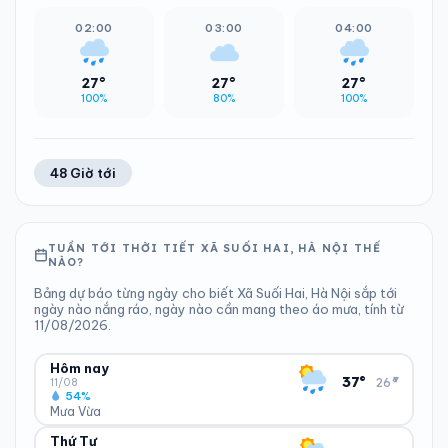
02:00
03:00
04:00
27°
27°
27°
100%
80%
100%
48 Giờ tới
TUẦN TỚI THỜI TIẾT XÃ SUỐI HAI, HÀ NỘI THẾ
NÀO?
Bảng dự báo từng ngày cho biết Xã Suối Hai, Hà Nội sắp tới
ngày nào nắng ráo, ngày nào cần mang theo áo mưa, tính từ
11/08/2026.
Hôm nay
▾
37°
26°
11/08
54%
Mưa Vừa
Thứ Tư
ĐỘ ẨM
GIÓ