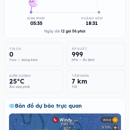
BÌNH MINH
HOÀNG HÔN
05:35
18:31
Ngày dài
12 giờ 56 phút
TIA UV
ÁP SUẤT
0
999
Cao — dùng kem
hPa — ổn định
ĐIỂM SƯƠNG
TẦM NHÌN
25°C
7 km
Ẩm vừa phải
Tốt
Bản đồ dự báo trực quan