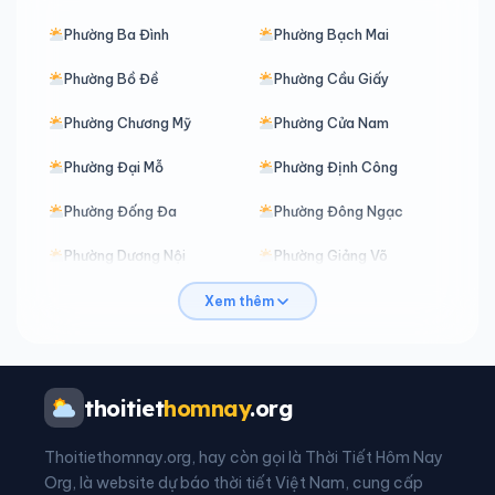
Phường Ba Đình
Phường Bạch Mai
Phường Bồ Đề
Phường Cầu Giấy
Phường Chương Mỹ
Phường Cửa Nam
Phường Đại Mỗ
Phường Định Công
Phường Đống Đa
Phường Đông Ngạc
Phường Dương Nội
Phường Giảng Võ
Phường Hà Đông
Phường Hai Bà Trưng
Xem thêm
Phường Hoàn Kiếm
Phường Hoàng Liệt
Phường Hoàng Mai
Phường Hồng Hà
thoitiet
homnay
.org
Phường Khương Đình
Phường Kiến Hưng
Thoitiethomnay.org, hay còn gọi là Thời Tiết Hôm Nay
Phường Kim Liên
Phường Láng
Org, là website dự báo thời tiết Việt Nam, cung cấp