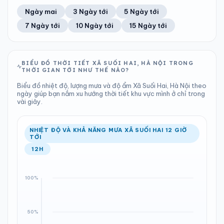
86%
8 km/h
11
Tốt
ĐIỂM SƯƠNG
% MƯA
10.25 mm
1000 hPa
25°C
80%
Trung bình ngày
Tốc độ gió
Ngày mai
3 Ngày tới
5 Ngày tới
Chỉ số UV
Ước lượng
Tổng cả ngày
Bình thường
Ổn định
Khả năng mưa
7 Ngày tới
10 Ngày tới
15 Ngày tới
TIA UV
TẦM NHÌN
LƯỢNG MƯA
ÁP SUẤT
11
Tốt
ĐIỂM SƯƠNG
% MƯA
22.11 mm
999 hPa
26°C
100%
Chỉ số UV
Ước lượng
Tổng cả ngày
Bình thường
Ổn định
Khả năng mưa
BIỂU ĐỒ THỜI TIẾT XÃ SUỐI HAI, HÀ NỘI TRONG
THỜI GIAN TỚI NHƯ THẾ NÀO?
LƯỢNG MƯA
ÁP SUẤT
ĐIỂM SƯƠNG
% MƯA
6.9 mm
1001 hPa
26°C
100%
Biểu đồ nhiệt độ, lượng mưa và độ ẩm Xã Suối Hai, Hà Nội theo
Tổng cả ngày
Bình thường
ngày giúp bạn nắm xu hướng thời tiết khu vực mình ở chỉ trong
Ổn định
Khả năng mưa
vài giây.
ĐIỂM SƯƠNG
% MƯA
25°C
100%
Ổn định
Khả năng mưa
NHIỆT ĐỘ VÀ KHẢ NĂNG MƯA XÃ SUỐI HAI 12 GIỜ
TỚI
12H