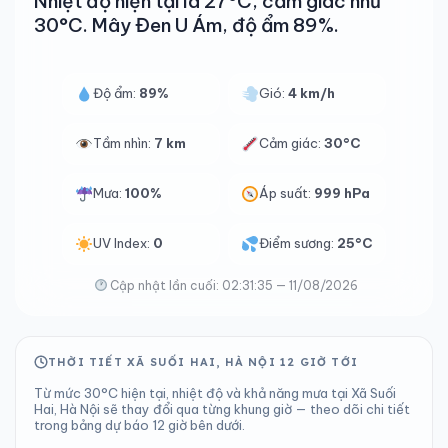
Nhiệt độ hiện tại là 27°C, cảm giác như
30°C. Mây Đen U Ám, độ ẩm 89%.
Độ ẩm:
89%
Gió:
4 km/h
Tầm nhìn:
7 km
Cảm giác:
30°C
Mưa:
100%
Áp suất:
999 hPa
UV Index:
0
Điểm sương:
25°C
Cập nhật lần cuối: 02:31:35 — 11/08/2026
THỜI TIẾT XÃ SUỐI HAI, HÀ NỘI 12 GIỜ TỚI
Từ mức 30°C hiện tại, nhiệt độ và khả năng mưa tại Xã Suối
Hai, Hà Nội sẽ thay đổi qua từng khung giờ — theo dõi chi tiết
trong bảng dự báo 12 giờ bên dưới.