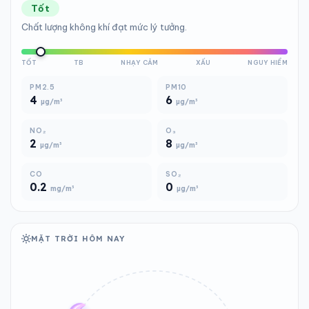
Tốt
Chất lượng không khí đạt mức lý tưởng.
TỐT
TB
NHẠY CẢM
XẤU
NGUY HIỂM
PM2.5
PM10
4
6
µg/m³
µg/m³
NO₂
O₃
2
8
µg/m³
µg/m³
CO
SO₂
0.2
0
mg/m³
µg/m³
MẶT TRỜI HÔM NAY