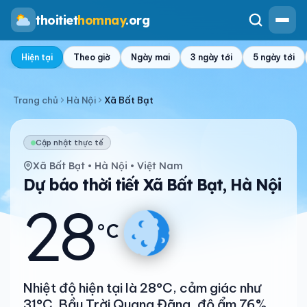
thoitiet
homnay
.org
Hiện tại
Theo giờ
Ngày mai
3 ngày tới
5 ngày tới
Trang chủ
Hà Nội
Xã Bất Bạt
Cập nhật thực tế
Xã Bất Bạt • Hà Nội • Việt Nam
Dự báo thời tiết Xã Bất Bạt, Hà Nội
28
°C
Nhiệt độ hiện tại là 28°C, cảm giác như
31°C. Bầu Trời Quang Đãng, độ ẩm 76%.