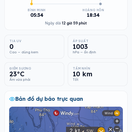
BÌNH MINH
HOÀNG HÔN
05:34
18:34
Ngày dài
12 giờ 59 phút
TIA UV
ÁP SUẤT
0
1003
Cao — dùng kem
hPa — ổn định
ĐIỂM SƯƠNG
TẦM NHÌN
23°C
10 km
Ẩm vừa phải
Tốt
Bản đồ dự báo trực quan