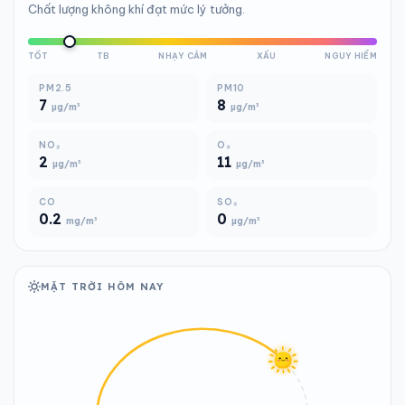
Chất lượng không khí đạt mức lý tưởng.
TỐT
TB
NHẠY CẢM
XẤU
NGUY HIỂM
PM2.5
PM10
7
8
µg/m³
µg/m³
NO₂
O₃
2
11
µg/m³
µg/m³
CO
SO₂
0.2
0
mg/m³
µg/m³
MẶT TRỜI HÔM NAY