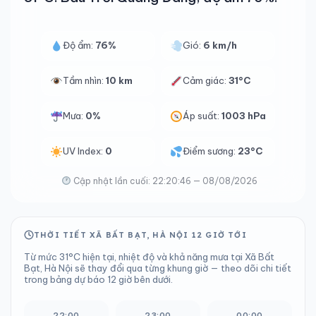
Độ ẩm:
76%
Gió:
6 km/h
Tầm nhìn:
10 km
Cảm giác:
31°C
Mưa:
0%
Áp suất:
1003 hPa
UV Index:
0
Điểm sương:
23°C
Cập nhật lần cuối: 22:20:46 — 08/08/2026
THỜI TIẾT XÃ BẤT BẠT, HÀ NỘI 12 GIỜ TỚI
Từ mức 31°C hiện tại, nhiệt độ và khả năng mưa tại Xã Bất
Bạt, Hà Nội sẽ thay đổi qua từng khung giờ — theo dõi chi tiết
trong bảng dự báo 12 giờ bên dưới.
22:00
23:00
00:00