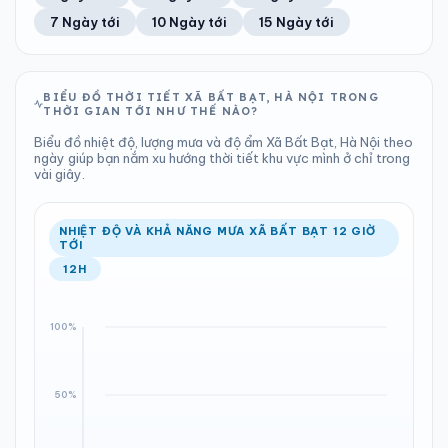
Tổng cả ngày
Bình thường
Ổn định
Khả năng mưa
7 Ngày tới
10 Ngày tới
15 Ngày tới
TIA UV
TẦM NHÌN
LƯỢNG MƯA
ÁP SUẤT
11
Tốt
ĐIỂM SƯƠNG
% MƯA
3.41 mm
998 hPa
25°C
30%
Chỉ số UV
Ước lượng
Tổng cả ngày
Bình thường
Ổn định
Khả năng mưa
BIỂU ĐỒ THỜI TIẾT XÃ BẤT BẠT, HÀ NỘI TRONG
THỜI GIAN TỚI NHƯ THẾ NÀO?
LƯỢNG MƯA
ÁP SUẤT
ĐIỂM SƯƠNG
% MƯA
0.18 mm
998 hPa
25°C
82%
Biểu đồ nhiệt độ, lượng mưa và độ ẩm Xã Bất Bạt, Hà Nội theo
Tổng cả ngày
Bình thường
ngày giúp bạn nắm xu hướng thời tiết khu vực mình ở chỉ trong
Ổn định
Khả năng mưa
vài giây.
ĐIỂM SƯƠNG
% MƯA
25°C
38%
Ổn định
Khả năng mưa
NHIỆT ĐỘ VÀ KHẢ NĂNG MƯA XÃ BẤT BẠT 12 GIỜ
TỚI
12H