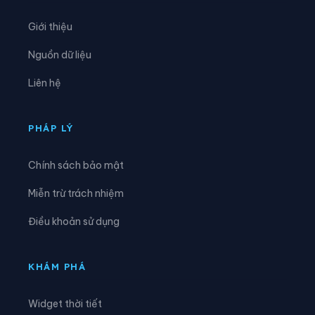
Phường Tây Mỗ
Phường Tây Tựu
Giới thiệu
Phường Thanh Liệt
Phường Thanh Xuân
Nguồn dữ liệu
Phường Thượng Cát
Phường Từ Liêm
Liên hệ
Phường Tùng Thiện
Phường Tương Mai
Phường Văn Miếu - Quốc Tử Giám
Phường Việt Hưng
PHÁP LÝ
Phường Vĩnh Hưng
Phường Vĩnh Tuy
Chính sách bảo mật
Phường Xuân Đỉnh
Phường Xuân Phương
Miễn trừ trách nhiệm
Phường Yên Hòa
Phường Yên Nghĩa
Điều khoản sử dụng
Phường Yên Sở
Xã An Khánh
Xã Ba Vì
Xã Bát Tràng
KHÁM PHÁ
Xã Bình Minh
Xã Chương Dương
Widget thời tiết