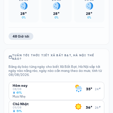
28°
28°
28°
0%
0%
0%
48 Giờ tới
TUẦN TỚI THỜI TIẾT XÃ BẤT BẠT, HÀ NỘI THẾ
NÀO?
Bảng dự báo từng ngày cho biết Xã Bất Bạt, Hà Nội sắp tới
ngày nào nắng ráo, ngày nào cần mang theo áo mưa, tính từ
08/08/2026.
Hôm nay
▾
35°
24°
08/08
61%
Mưa Nhẹ
Chủ Nhật
ĐỘ ẨM
GIÓ
▾
36°
26°
61%
10 km/h
09/08
51%