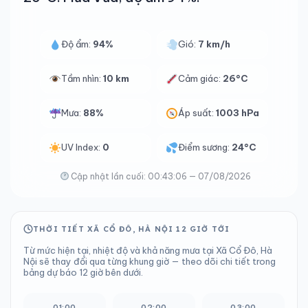
Độ ẩm:
94%
Gió:
7 km/h
Tầm nhìn:
10 km
Cảm giác:
26°C
Mưa:
88%
Áp suất:
1003 hPa
UV Index:
0
Điểm sương:
24°C
Cập nhật lần cuối: 00:43:06 — 07/08/2026
THỜI TIẾT XÃ CỔ ĐÔ, HÀ NỘI 12 GIỜ TỚI
Từ mức hiện tại, nhiệt độ và khả năng mưa tại Xã Cổ Đô, Hà
Nội sẽ thay đổi qua từng khung giờ — theo dõi chi tiết trong
bảng dự báo 12 giờ bên dưới.
01:00
02:00
03:00