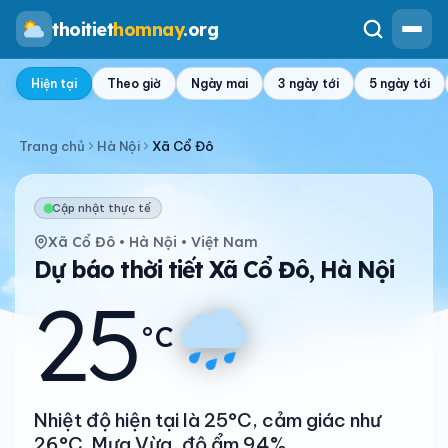
thoitiet
homnay
.org
Hiện tại
Theo giờ
Ngày mai
3 ngày tới
5 ngày tới
Trang chủ
Hà Nội
Xã Cổ Đô
Cập nhật thực tế
Xã Cổ Đô • Hà Nội • Việt Nam
Dự báo thời tiết Xã Cổ Đô, Hà Nội
25
°C
Nhiệt độ hiện tại là 25°C, cảm giác như
26°C. Mưa Vừa, độ ẩm 94%.