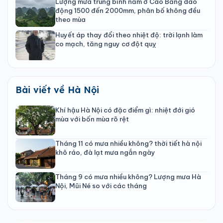
Lượng mưa trung bình năm ở Cao Bằng dao
động 1500 đến 2000mm, phân bố không đều
theo mùa
Huyết áp thay đổi theo nhiệt độ: trời lạnh làm
co mạch, tăng nguy cơ đột quỵ
Bài viết về Hà Nội
Khí hậu Hà Nội có đặc điểm gì: nhiệt đới gió
mùa với bốn mùa rõ rệt
Tháng 11 có mưa nhiều không? thời tiết hà nội
khô ráo, đà lạt mưa ngắn ngày
Tháng 9 có mưa nhiều không? Lượng mưa Hà
Nội, Mũi Né so với các tháng