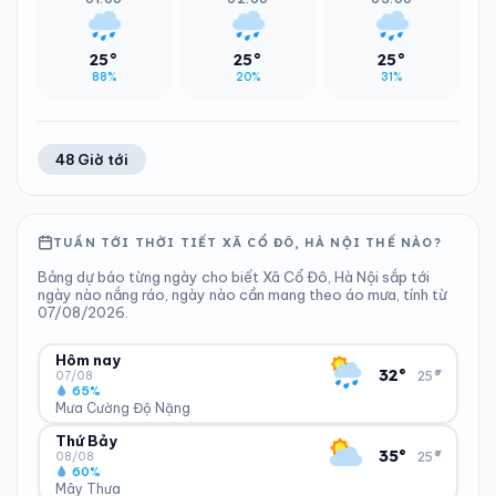
25°
25°
25°
88%
20%
31%
48 Giờ tới
TUẦN TỚI THỜI TIẾT XÃ CỔ ĐÔ, HÀ NỘI THẾ NÀO?
Bảng dự báo từng ngày cho biết Xã Cổ Đô, Hà Nội sắp tới
ngày nào nắng ráo, ngày nào cần mang theo áo mưa, tính từ
07/08/2026.
Hôm nay
▾
32°
25°
07/08
65%
Mưa Cường Độ Nặng
Thứ Bảy
ĐỘ ẨM
GIÓ
▾
35°
25°
65%
10 km/h
08/08
60%
Trung bình ngày
Tốc độ gió
Mây Thưa