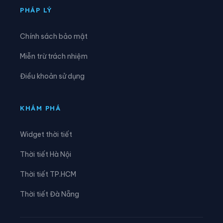
Phường Văn Miếu - Quốc Tử Giám
Phường Việt Hưng
PHÁP LÝ
Phường Vĩnh Hưng
Phường Vĩnh Tuy
Chính sách bảo mật
Phường Xuân Đỉnh
Phường Xuân Phương
Miễn trừ trách nhiệm
Phường Yên Hòa
Phường Yên Nghĩa
Điều khoản sử dụng
Phường Yên Sở
Xã An Khánh
Xã Ba Vì
Xã Bất Bạt
KHÁM PHÁ
Xã Bát Tràng
Xã Bình Minh
Widget thời tiết
Xã Chương Dương
Xã Chuyên Mỹ
Thời tiết Hà Nội
Xã Đa Phúc
Xã Đại Thanh
Thời tiết TP.HCM
Xã Đại Xuyên
Xã Dân Hòa
Thời tiết Đà Nẵng
Xã Đan Phượng
Xã Đoài Phương