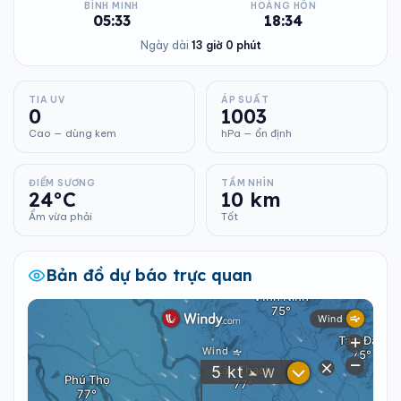
BÌNH MINH
HOÀNG HÔN
05:33
18:34
Ngày dài
13 giờ 0 phút
TIA UV
ÁP SUẤT
0
1003
Cao — dùng kem
hPa — ổn định
ĐIỂM SƯƠNG
TẦM NHÌN
24°C
10 km
Ẩm vừa phải
Tốt
Bản đồ dự báo trực quan