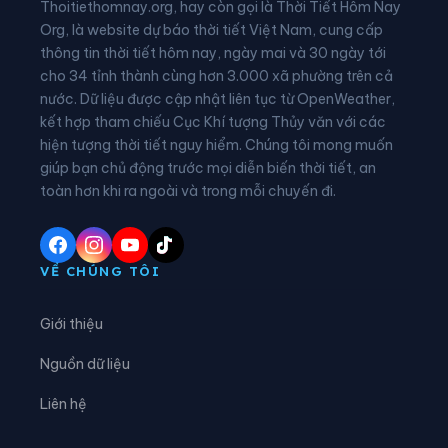
Thoitiethomnay.org, hay còn gọi là Thời Tiết Hôm Nay
Phường Kim Liên
Phường Láng
Org, là website dự báo thời tiết Việt Nam, cung cấp
thông tin thời tiết hôm nay, ngày mai và 30 ngày tới
Phường Lĩnh Nam
Phường Long Biên
cho 34 tỉnh thành cùng hơn 3.000 xã phường trên cả
nước. Dữ liệu được cập nhật liên tục từ OpenWeather,
Phường Nghĩa Đô
Phường Ngọc Hà
kết hợp tham chiếu Cục Khí tượng Thủy văn với các
hiện tượng thời tiết nguy hiểm. Chúng tôi mong muốn
Phường Ô Chợ Dừa
Phường Phú Diễn
giúp bạn chủ động trước mọi diễn biến thời tiết, an
Phường Phú Lương
Phường Phú Thượng
toàn hơn khi ra ngoài và trong mỗi chuyến đi.
Phường Phúc Lợi
Phường Phương Liệt
Phường Sơn Tây
Phường Tây Hồ
VỀ CHÚNG TÔI
Phường Tây Mỗ
Phường Tây Tựu
Giới thiệu
Phường Thanh Liệt
Phường Thanh Xuân
Nguồn dữ liệu
Phường Thượng Cát
Phường Từ Liêm
Liên hệ
Phường Tùng Thiện
Phường Tương Mai