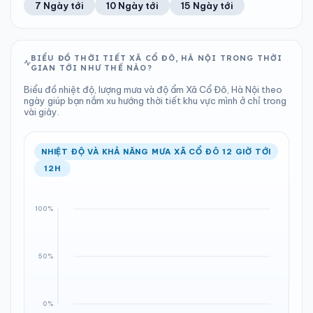
7 Ngày tới
10 Ngày tới
15 Ngày tới
TIA UV
TẦM NHÌN
LƯỢNG MƯA
ÁP SUẤT
13
Tốt
ĐIỂM SƯƠNG
% MƯA
7.02 mm
998 hPa
25°C
100%
Chỉ số UV
Ước lượng
Tổng cả ngày
Bình thường
Ổn định
Khả năng mưa
BIỂU ĐỒ THỜI TIẾT XÃ CỔ ĐÔ, HÀ NỘI TRONG THỜI
GIAN TỚI NHƯ THẾ NÀO?
LƯỢNG MƯA
ÁP SUẤT
ĐIỂM SƯƠNG
% MƯA
0 mm
997 hPa
25°C
100%
Biểu đồ nhiệt độ, lượng mưa và độ ẩm Xã Cổ Đô, Hà Nội theo
Tổng cả ngày
Bình thường
ngày giúp bạn nắm xu hướng thời tiết khu vực mình ở chỉ trong
Ổn định
Khả năng mưa
vài giây.
ĐIỂM SƯƠNG
% MƯA
25°C
30%
Ổn định
Khả năng mưa
NHIỆT ĐỘ VÀ KHẢ NĂNG MƯA XÃ CỔ ĐÔ 12 GIỜ TỚI
12H