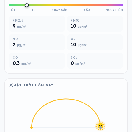
TỐT
TB
NHẠY CẢM
XẤU
NGUY HIỂM
PM2.5
PM10
9
10
µg/m³
µg/m³
NO₂
O₃
2
10
µg/m³
µg/m³
CO
SO₂
0.3
0
mg/m³
µg/m³
MẶT TRỜI HÔM NAY