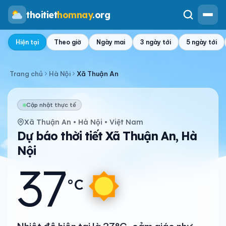
thoitiet
homnay
.org
Hiện tại
Theo giờ
Ngày mai
3 ngày tới
5 ngày tới
Trang chủ
Hà Nội
Xã Thuận An
Cập nhật thực tế
Xã Thuận An • Hà Nội • Việt Nam
Dự báo thời tiết Xã Thuận An, Hà
Nội
37
°C