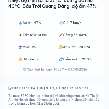
Nhiệt độ hiện tại là 37°C, cảm giác như
43°C. Bầu Trời Quang Đãng, độ ẩm 47%.
Độ ẩm:
47%
Gió:
7 km/h
Tầm nhìn:
10 km
Cảm giác:
43°C
Mưa:
0%
Áp suất:
998 hPa
UV Index:
6
Điểm sương:
23°C
Cập nhật lần cuối: 14:56:11 — 09/08/2026
THỜI TIẾT XÃ THUẬN AN, HÀ NỘI 12 GIỜ TỚI
Từ mức 35°C hiện tại, nhiệt độ và khả năng mưa tại Xã Thuận
An, Hà Nội sẽ thay đổi qua từng khung giờ — theo dõi chi tiết
trong bảng dự báo 12 giờ bên dưới.