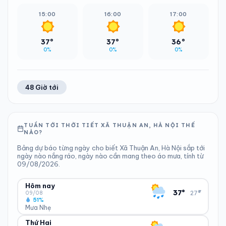
15:00
16:00
17:00
37°
37°
36°
0%
0%
0%
48 Giờ tới
TUẦN TỚI THỜI TIẾT XÃ THUẬN AN, HÀ NỘI THẾ
NÀO?
Bảng dự báo từng ngày cho biết Xã Thuận An, Hà Nội sắp tới
ngày nào nắng ráo, ngày nào cần mang theo áo mưa, tính từ
09/08/2026.
Hôm nay
▾
37°
27°
09/08
51%
Mưa Nhẹ
Thứ Hai
ĐỘ ẨM
GIÓ