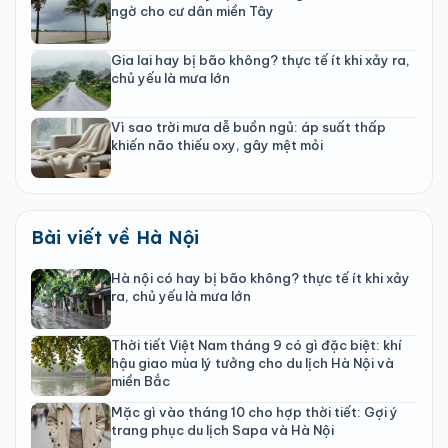
ngờ cho cư dân miền Tây
Gia lai hay bị bão không? thực tế ít khi xảy ra,
chủ yếu là mưa lớn
Vì sao trời mưa dễ buồn ngủ: áp suất thấp
khiến não thiếu oxy, gây mệt mỏi
Bài viết về Hà Nội
Hà nội có hay bị bão không? thực tế ít khi xảy
ra, chủ yếu là mưa lớn
Thời tiết Việt Nam tháng 9 có gì đặc biệt: khí
hậu giao mùa lý tưởng cho du lịch Hà Nội và
miền Bắc
Mặc gì vào tháng 10 cho hợp thời tiết: Gợi ý
trang phục du lịch Sapa và Hà Nội