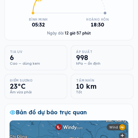
BÌNH MINH
HOÀNG HÔN
05:32
18:30
Ngày dài
12 giờ 57 phút
TIA UV
ÁP SUẤT
6
998
Cao — dùng kem
hPa — ổn định
ĐIỂM SƯƠNG
TẦM NHÌN
23°C
10 km
Ẩm vừa phải
Tốt
Bản đồ dự báo trực quan