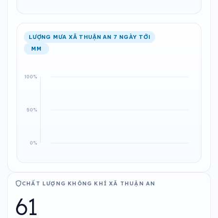
LƯỢNG MƯA XÃ THUẬN AN 7 NGÀY TỚI
MM
CHẤT LƯỢNG KHÔNG KHÍ XÃ THUẬN AN
61