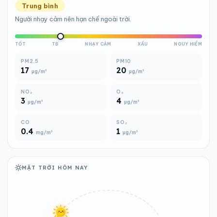
Trung bình
Người nhạy cảm nên hạn chế ngoài trời.
TỐT
TB
NHẠY CẢM
XẤU
NGUY HIỂM
PM2.5
PM10
17
20
µg/m³
µg/m³
NO₂
O₃
3
4
µg/m³
µg/m³
CO
SO₂
0.4
1
mg/m³
µg/m³
MẶT TRỜI HÔM NAY