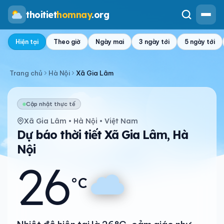
thoitiet
homnay
.org
Hiện tại
Theo giờ
Ngày mai
3 ngày tới
5 ngày tới
Trang chủ
Hà Nội
Xã Gia Lâm
Cập nhật thực tế
Xã Gia Lâm • Hà Nội • Việt Nam
Dự báo thời tiết Xã Gia Lâm, Hà
Nội
26
°C