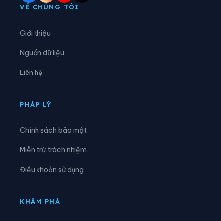
Phường Sơn Tây
Phường Tây Hồ
VỀ CHÚNG TÔI
Phường Tây Mỗ
Phường Tây Tựu
Giới thiệu
Phường Thanh Liệt
Phường Thanh Xuân
Nguồn dữ liệu
Phường Thượng Cát
Phường Từ Liêm
Liên hệ
Phường Tùng Thiện
Phường Tương Mai
Phường Văn Miếu - Quốc Tử Giám
Phường Việt Hưng
PHÁP LÝ
Phường Vĩnh Hưng
Phường Vĩnh Tuy
Chính sách bảo mật
Phường Xuân Đỉnh
Phường Xuân Phương
Miễn trừ trách nhiệm
Phường Yên Hòa
Phường Yên Nghĩa
Điều khoản sử dụng
Phường Yên Sở
Xã An Khánh
Xã Ba Vì
Xã Bất Bạt
KHÁM PHÁ
Xã Bát Tràng
Xã Bình Minh