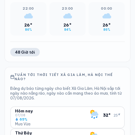
22:00
23:00
00:00
26°
26°
26°
86%
84%
86%
48 Giờ tới
TUẦN TỚI THỜI TIẾT XÃ GIA LÂM, HÀ NỘI THẾ
NÀO?
Bảng dự báo từng ngày cho biết Xã Gia Lâm, Hà Nội sắp tới
ngày nào nắng ráo, ngày nào cần mang theo áo mưa, tính từ
07/08/2026.
Hôm nay
▾
32°
25°
07/08
65%
Mưa Vừa
Thứ Bảy
ĐỘ ẨM
GIÓ