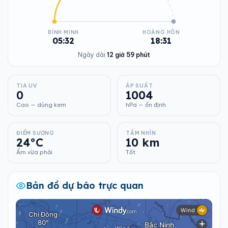
BÌNH MINH
HOÀNG HÔN
05:32
18:31
Ngày dài
12 giờ 59 phút
TIA UV
ÁP SUẤT
0
1004
Cao — dùng kem
hPa — ổn định
ĐIỂM SƯƠNG
TẦM NHÌN
24°C
10 km
Ẩm vừa phải
Tốt
Bản đồ dự báo trực quan