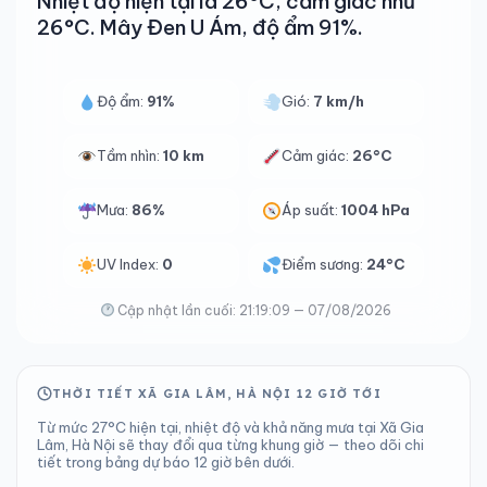
Nhiệt độ hiện tại là 26°C, cảm giác như
26°C. Mây Đen U Ám, độ ẩm 91%.
Độ ẩm:
91%
Gió:
7 km/h
Tầm nhìn:
10 km
Cảm giác:
26°C
Mưa:
86%
Áp suất:
1004 hPa
UV Index:
0
Điểm sương:
24°C
Cập nhật lần cuối: 21:19:09 — 07/08/2026
THỜI TIẾT XÃ GIA LÂM, HÀ NỘI 12 GIỜ TỚI
Từ mức 27°C hiện tại, nhiệt độ và khả năng mưa tại Xã Gia
Lâm, Hà Nội sẽ thay đổi qua từng khung giờ — theo dõi chi
tiết trong bảng dự báo 12 giờ bên dưới.