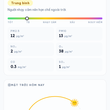
Trung bình
Người nhạy cảm nên hạn chế ngoài trời.
TỐT
TB
NHẠY CẢM
XẤU
NGUY HIỂM
PM2.5
PM10
12
13
µg/m³
µg/m³
NO₂
O₃
2
38
µg/m³
µg/m³
CO
SO₂
0.3
1
mg/m³
µg/m³
MẶT TRỜI HÔM NAY