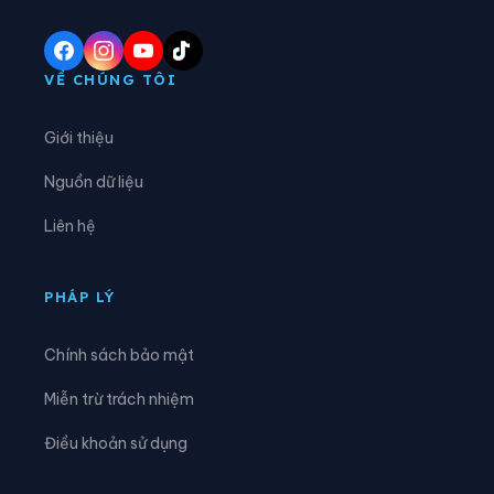
Xã Hương Khê
Xã Hương Phố
Xã Hương Sơn
Xã Hương Xuân
VỀ CHÚNG TÔI
Xã Kim Hoa
Xã Kỳ Anh
Giới thiệu
Xã Kỳ Hoa
Xã Kỳ Khang
Nguồn dữ liệu
Xã Kỳ Lạc
Xã Kỳ Thượng
Liên hệ
Xã Kỳ Văn
Xã Kỳ Xuân
Xã Lộc Hà
Xã Mai Hoa
PHÁP LÝ
Xã Mai Phụ
Xã Nghi Xuân
Chính sách bảo mật
Xã Phúc Trạch
Xã Sơn Giang
Miễn trừ trách nhiệm
Xã Sơn Hồng
Xã Sơn Kim 1
Điều khoản sử dụng
Xã Sơn Kim 2
Xã Sơn Tây