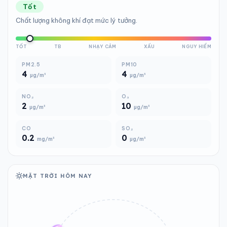
Tốt
Chất lượng không khí đạt mức lý tưởng.
TỐT
TB
NHẠY CẢM
XẤU
NGUY HIỂM
PM2.5
PM10
4
4
µg/m³
µg/m³
NO₂
O₃
2
10
µg/m³
µg/m³
CO
SO₂
0.2
0
mg/m³
µg/m³
MẶT TRỜI HÔM NAY