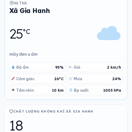
Hà Tĩnh
Xã Gia Hanh
25
°C
mây đen u ám
Độ ẩm
95%
Gió
2 km/h
Cảm giác
26°C
Mưa
24%
Tầm nhìn
10 km
Áp suất
1003 hPa
CHẤT LƯỢNG KHÔNG KHÍ XÃ GIA HANH
18