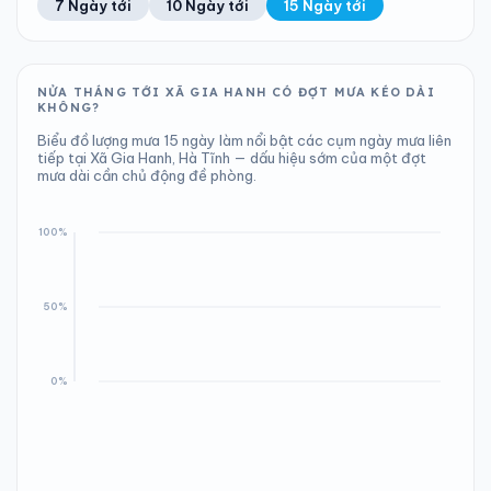
7 Ngày tới
10 Ngày tới
15 Ngày tới
Áp suất
Gió
1004 hPa
8 km/h
NỬA THÁNG TỚI XÃ GIA HANH CÓ ĐỢT MƯA KÉO DÀI
KHÔNG?
Biểu đồ lượng mưa 15 ngày làm nổi bật các cụm ngày mưa liên
tiếp tại Xã Gia Hanh, Hà Tĩnh — dấu hiệu sớm của một đợt
mưa dài cần chủ động đề phòng.