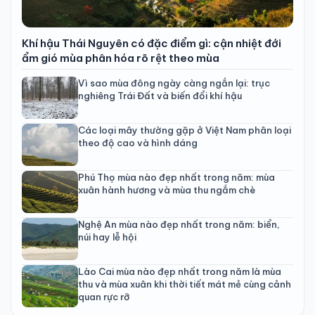
Khí hậu Thái Nguyên có đặc điểm gì: cận nhiệt đới
ẩm gió mùa phân hóa rõ rệt theo mùa
Vì sao mùa đông ngày càng ngắn lại: trục
nghiêng Trái Đất và biến đổi khí hậu
Các loại mây thường gặp ở Việt Nam phân loại
theo độ cao và hình dáng
Phú Thọ mùa nào đẹp nhất trong năm: mùa
xuân hành hương và mùa thu ngắm chè
Nghệ An mùa nào đẹp nhất trong năm: biển,
núi hay lễ hội
Lào Cai mùa nào đẹp nhất trong năm là mùa
thu và mùa xuân khi thời tiết mát mẻ cùng cảnh
quan rực rỡ