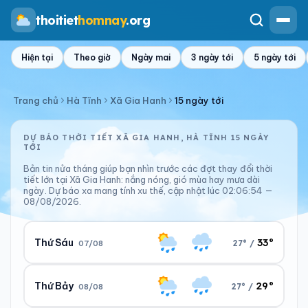
thoitiet
homnay
.org
Hiện tại
Theo giờ
Ngày mai
3 ngày tới
5 ngày tới
Trang chủ
Hà Tĩnh
Xã Gia Hanh
15 ngày tới
DỰ BÁO THỜI TIẾT XÃ GIA HANH, HÀ TĨNH 15 NGÀY
TỚI
Bản tin nửa tháng giúp bạn nhìn trước các đợt thay đổi thời
tiết lớn tại Xã Gia Hanh: nắng nóng, gió mùa hay mưa dài
ngày. Dự báo xa mang tính xu thế, cập nhật lúc 02:06:54 —
08/08/2026.
33°
Thứ Sáu
27° /
07/08
29°
Thứ Bảy
27° /
08/08
Ngày/đêm
Sáng/tối
33°/27°
28°/31°