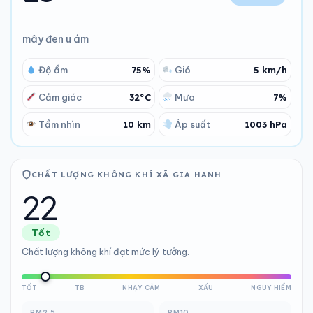
mây đen u ám
Độ ẩm
75%
Gió
5 km/h
Nhiệt độ Xã Gia Hanh Thứ Sáu - 14/08/2026
Cảm giác
32°C
Mưa
7%
Tầm nhìn
10 km
Áp suất
1003 hPa
CHẤT LƯỢNG KHÔNG KHÍ XÃ GIA HANH
22
Tốt
Chất lượng không khí đạt mức lý tưởng.
TỐT
TB
NHẠY CẢM
XẤU
NGUY HIỂM
PM2.5
PM10