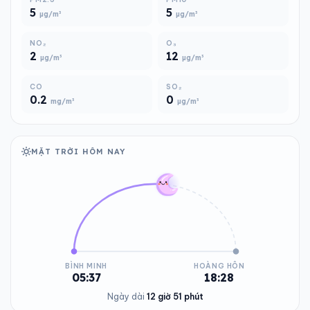
5
5
µg/m³
µg/m³
NO₂
O₃
2
12
µg/m³
µg/m³
CO
SO₂
0.2
0
mg/m³
µg/m³
MẶT TRỜI HÔM NAY
BÌNH MINH
HOÀNG HÔN
05:37
18:28
Ngày dài
12 giờ 51 phút