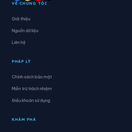
Xã Hương Sơn
Xã Hương Xuân
VỀ CHÚNG TÔI
Xã Kim Hoa
Xã Kỳ Anh
Giới thiệu
Xã Kỳ Hoa
Xã Kỳ Khang
Nguồn dữ liệu
Xã Kỳ Lạc
Xã Kỳ Thượng
Liên hệ
Xã Kỳ Văn
Xã Kỳ Xuân
Xã Lộc Hà
Xã Mai Hoa
PHÁP LÝ
Xã Mai Phụ
Xã Nghi Xuân
Chính sách bảo mật
Xã Phúc Trạch
Xã Sơn Giang
Miễn trừ trách nhiệm
Xã Sơn Hồng
Xã Sơn Kim 1
Điều khoản sử dụng
Xã Sơn Kim 2
Xã Sơn Tây
Xã Sơn Tiến
Xã Thạch Hà
KHÁM PHÁ
Xã Thạch Khê
Xã Thạch Lạc