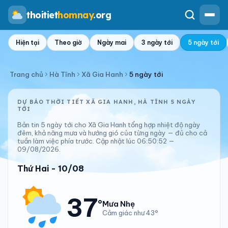
thoitiet
homnay
.org
Hiện tại
Theo giờ
Ngày mai
3 ngày tới
5 ngày tới
Trang chủ
Hà Tĩnh
Xã Gia Hanh
5 ngày tới
DỰ BÁO THỜI TIẾT XÃ GIA HANH, HÀ TĨNH 5 NGÀY
TỚI
Bản tin 5 ngày tới cho Xã Gia Hanh tổng hợp nhiệt độ ngày
đêm, khả năng mưa và hướng gió của từng ngày — đủ cho cả
tuần làm việc phía trước. Cập nhật lúc 06:50:52 —
09/08/2026.
Thứ Hai - 10/08
37
°
Mưa Nhẹ
Cảm giác như 43°