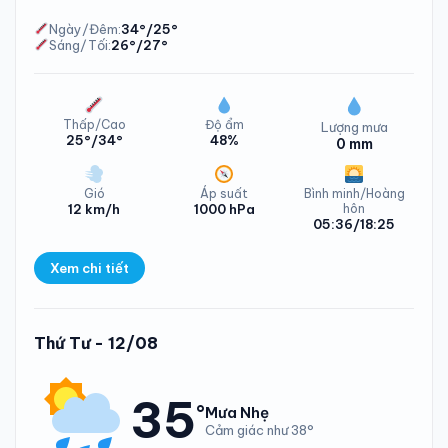
Ngày/Đêm:
34°/25°
Sáng/Tối:
26°/27°
Nhiệt độ Xã Kỳ Thượng Thứ Hai - 10/08/2026
Thấp/Cao
Độ ẩm
Lượng mưa
25°/34°
48%
0 mm
Gió
Áp suất
Bình minh/Hoàng
12 km/h
1000 hPa
hôn
05:36/18:25
Xem chi tiết
Lượng mưa Xã Kỳ Thượng Thứ Ba - 11/08/2026
Thứ Tư - 12/08
35
°
Mưa Nhẹ
Cảm giác như 38°