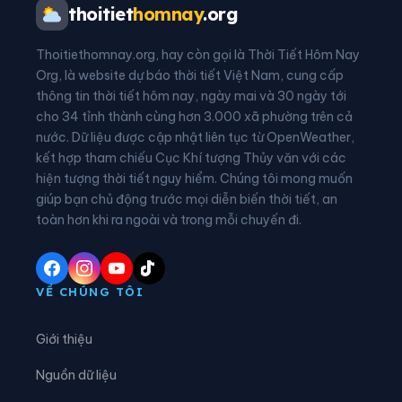
thoitiet
homnay
.org
Xã Đông Kinh
Xã Đồng Lộc
Thoitiethomnay.org, hay còn gọi là Thời Tiết Hôm Nay
Xã Đồng Tiến
Xã Đức Đồng
Org, là website dự báo thời tiết Việt Nam, cung cấp
thông tin thời tiết hôm nay, ngày mai và 30 ngày tới
Xã Đức Minh
Xã Đức Quang
cho 34 tỉnh thành cùng hơn 3.000 xã phường trên cả
nước. Dữ liệu được cập nhật liên tục từ OpenWeather,
Xã Đức Thịnh
Xã Đức Thọ
kết hợp tham chiếu Cục Khí tượng Thủy văn với các
hiện tượng thời tiết nguy hiểm. Chúng tôi mong muốn
Xã Gia Hanh
Xã Hà Linh
giúp bạn chủ động trước mọi diễn biến thời tiết, an
Xã Hồng Lộc
Xã Hương Bình
toàn hơn khi ra ngoài và trong mỗi chuyến đi.
Xã Hương Đô
Xã Hương Khê
Xã Hương Phố
Xã Hương Sơn
VỀ CHÚNG TÔI
Xã Hương Xuân
Xã Kim Hoa
Giới thiệu
Xã Kỳ Anh
Xã Kỳ Hoa
Nguồn dữ liệu
Xã Kỳ Khang
Xã Kỳ Lạc