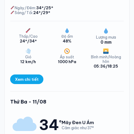
Ngày/Đêm:
34°/25°
Sáng/Tối:
24°/29°
Nhiệt độ Xã Kỳ Thượng Chủ Nhật - 09/08/2026
Thấp/Cao
Độ ẩm
Lượng mưa
24°/34°
48%
0 mm
Gió
Áp suất
Bình minh/Hoàng
12 km/h
1000 hPa
hôn
05:36/18:25
Xem chi tiết
Lượng mưa Xã Kỳ Thượng Thứ Hai - 10/08/2026
Thứ Ba - 11/08
34
°
Mây Đen U Ám
Cảm giác như 37°