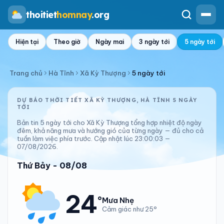
thoitiet
homnay
.org
Hiện tại
Theo giờ
Ngày mai
3 ngày tới
5 ngày tới
Trang chủ
Hà Tĩnh
Xã Kỳ Thượng
5 ngày tới
DỰ BÁO THỜI TIẾT XÃ KỲ THƯỢNG, HÀ TĨNH 5 NGÀY
TỚI
Bản tin 5 ngày tới cho Xã Kỳ Thượng tổng hợp nhiệt độ ngày
đêm, khả năng mưa và hướng gió của từng ngày — đủ cho cả
tuần làm việc phía trước. Cập nhật lúc 23:00:03 —
07/08/2026.
Thứ Bảy - 08/08
24
°
Mưa Nhẹ
Cảm giác như 25°