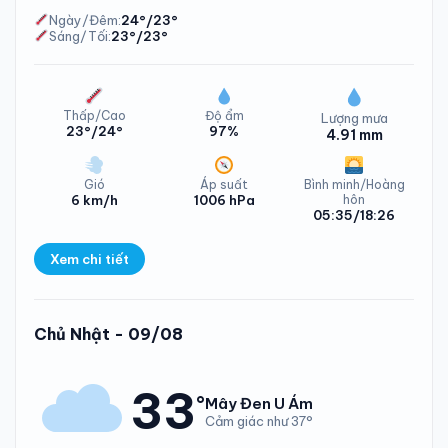
Ngày/Đêm:
24°/23°
Sáng/Tối:
23°/23°
Thấp/Cao
Độ ẩm
Lượng mưa
23°/24°
97%
4.91 mm
Gió
Áp suất
Bình minh/Hoàng
6 km/h
1006 hPa
hôn
05:35/18:26
Xem chi tiết
Lượng mưa Xã Kỳ Thượng Thứ Bảy - 08/08/2026
Chủ Nhật - 09/08
33
°
Mây Đen U Ám
Cảm giác như 37°