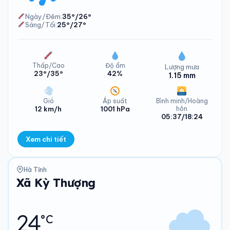
Ngày/Đêm:
35°/26°
Sáng/Tối:
25°/27°
Nhiệt độ Xã Kỳ Thượng Thứ Ba - 11/08/2026
Thấp/Cao
Độ ẩm
Lượng mưa
23°/35°
42%
1.15 mm
Gió
Áp suất
Bình minh/Hoàng
12 km/h
1001 hPa
hôn
05:37/18:24
Xem chi tiết
Lượng mưa Xã Kỳ Thượng Thứ Tư - 12/08/2026
Hà Tĩnh
Xã Kỳ Thượng
24
°C