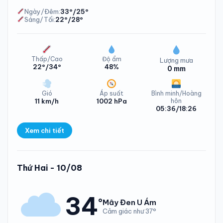
Ngày/Đêm:
33°/25°
Sáng/Tối:
22°/28°
Nhiệt độ Xã Kỳ Thượng Thứ Bảy - 08/08/2026
Thấp/Cao
Độ ẩm
Lượng mưa
22°/34°
48%
0 mm
Gió
Áp suất
Bình minh/Hoàng
11 km/h
1002 hPa
hôn
05:36/18:26
Xem chi tiết
Lượng mưa Xã Kỳ Thượng Chủ Nhật - 09/08/2026
Thứ Hai - 10/08
34
°
Mây Đen U Ám
Cảm giác như 37°