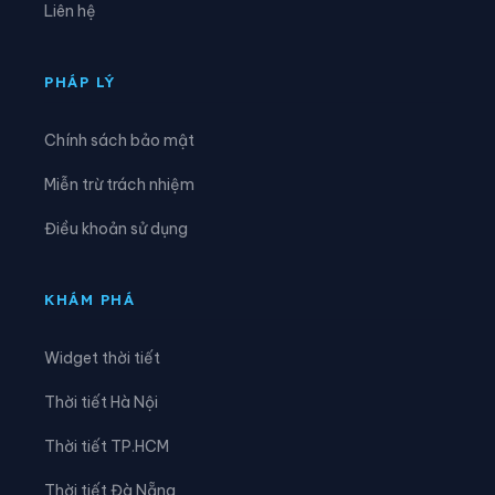
Liên hệ
Xã Kỳ Văn
Xã Kỳ Xuân
Xã Lộc Hà
Xã Mai Hoa
PHÁP LÝ
Xã Mai Phụ
Xã Nghi Xuân
Chính sách bảo mật
Xã Phúc Trạch
Xã Sơn Giang
Miễn trừ trách nhiệm
Xã Sơn Hồng
Xã Sơn Kim 1
Điều khoản sử dụng
Xã Sơn Kim 2
Xã Sơn Tây
Xã Sơn Tiến
Xã Thạch Hà
KHÁM PHÁ
Xã Thạch Khê
Xã Thạch Lạc
Widget thời tiết
Xã Thạch Xuân
Xã Thiên Cầm
Thời tiết Hà Nội
Xã Thượng Đức
Xã Tiên Điền
Thời tiết TP.HCM
Xã Toàn Lưu
Xã Trường Lưu
Thời tiết Đà Nẵng