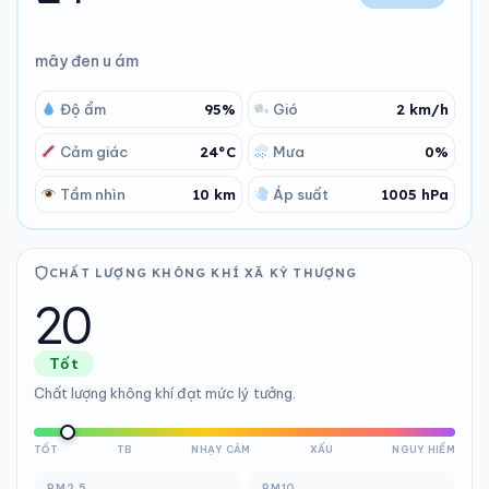
mây đen u ám
Độ ẩm
95%
Gió
2 km/h
Nhiệt độ Xã Kỳ Thượng Thứ Tư - 12/08/2026
Cảm giác
24°C
Mưa
0%
Tầm nhìn
10 km
Áp suất
1005 hPa
CHẤT LƯỢNG KHÔNG KHÍ XÃ KỲ THƯỢNG
20
Tốt
Chất lượng không khí đạt mức lý tưởng.
TỐT
TB
NHẠY CẢM
XẤU
NGUY HIỂM
PM2.5
PM10