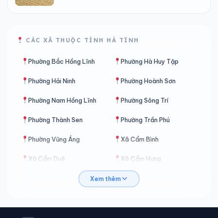
CÁC XÃ THUỘC TỈNH HÀ TĨNH
Phường Bắc Hồng Lĩnh
Phường Hà Huy Tập
Phường Hải Ninh
Phường Hoành Sơn
Phường Nam Hồng Lĩnh
Phường Sông Trí
Phường Thành Sen
Phường Trần Phú
Phường Vũng Áng
Xã Cẩm Bình
Xã Cẩm Duệ
Xã Cẩm Hưng
Xã Cẩm Lạc
Xã Cẩm Trung
Xem thêm
Xã Cẩm Xuyên
Xã Can Lộc
Xã Cổ Đạm
Xã Đan Hải