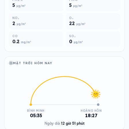
5
5
µg/m³
µg/m³
NO₂
O₃
2
22
µg/m³
µg/m³
CO
SO₂
0.2
0
mg/m³
µg/m³
MẶT TRỜI HÔM NAY
BÌNH MINH
HOÀNG HÔN
05:35
18:27
Ngày dài
12 giờ 51 phút