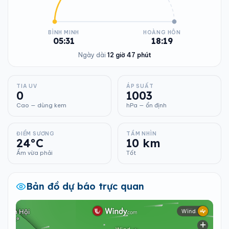
BÌNH MINH
HOÀNG HÔN
05:31
18:19
Ngày dài
12 giờ 47 phút
TIA UV
ÁP SUẤT
0
1003
Cao — dùng kem
hPa — ổn định
ĐIỂM SƯƠNG
TẦM NHÌN
24°C
10 km
Ẩm vừa phải
Tốt
Bản đồ dự báo trực quan