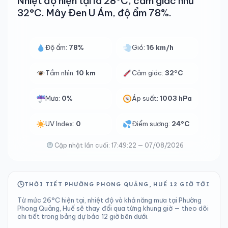
Nhiệt độ hiện tại là 28°C, cảm giác như
32°C. Mây Đen U Ám, độ ẩm 78%.
Độ ẩm:
78%
Gió:
16 km/h
Tầm nhìn:
10 km
Cảm giác:
32°C
Mưa:
0%
Áp suất:
1003 hPa
UV Index:
0
Điểm sương:
24°C
Cập nhật lần cuối: 17:49:22 — 07/08/2026
THỜI TIẾT PHƯỜNG PHONG QUẢNG, HUẾ 12 GIỜ TỚI
Từ mức 26°C hiện tại, nhiệt độ và khả năng mưa tại Phường
Phong Quảng, Huế sẽ thay đổi qua từng khung giờ — theo dõi
chi tiết trong bảng dự báo 12 giờ bên dưới.