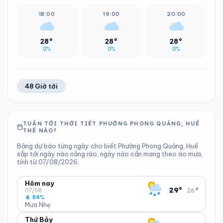
18:00
19:00
20:00
28°
28°
28°
0%
0%
0%
48 Giờ tới
TUẦN TỚI THỜI TIẾT PHƯỜNG PHONG QUẢNG, HUẾ
THẾ NÀO?
Bảng dự báo từng ngày cho biết Phường Phong Quảng, Huế
sắp tới ngày nào nắng ráo, ngày nào cần mang theo áo mưa,
tính từ 07/08/2026.
Hôm nay
▾
29°
26°
07/08
84%
Mưa Nhẹ
Thứ Bảy
ĐỘ ẨM
GIÓ