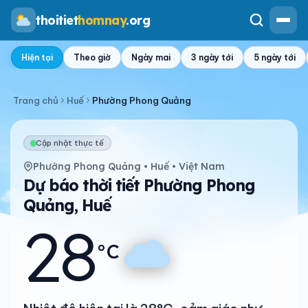
thoitiet
homnay
.org
Hiện tại
Theo giờ
Ngày mai
3 ngày tới
5 ngày tới
Trang chủ
Huế
Phường Phong Quảng
Cập nhật thực tế
Phường Phong Quảng • Huế • Việt Nam
Dự báo thời tiết Phường Phong
Quảng, Huế
28
°C