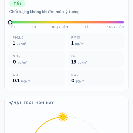
Tốt
Chất lượng không khí đạt mức lý tưởng.
TỐT
TB
NHẠY CẢM
XẤU
NGUY HIỂM
PM2.5
PM10
1
1
µg/m³
µg/m³
NO₂
O₃
0
13
µg/m³
µg/m³
CO
SO₂
0.1
0
mg/m³
µg/m³
MẶT TRỜI HÔM NAY