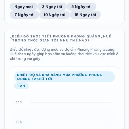
55%
39 km/h
13
Tốt
ĐIỂM SƯƠNG
% MƯA
0 mm
1002 hPa
22°C
0%
Trung bình ngày
Tốc độ gió
Ngày mai
3 Ngày tới
5 Ngày tới
Chỉ số UV
Ước lượng
Tổng cả ngày
Bình thường
Ổn định
Khả năng mưa
7 Ngày tới
10 Ngày tới
15 Ngày tới
TIA UV
TẦM NHÌN
LƯỢNG MƯA
ÁP SUẤT
13
Tốt
ĐIỂM SƯƠNG
% MƯA
0 mm
1003 hPa
22°C
0%
Chỉ số UV
Ước lượng
Tổng cả ngày
Bình thường
Ổn định
Khả năng mưa
BIỂU ĐỒ THỜI TIẾT PHƯỜNG PHONG QUẢNG, HUẾ
TRONG THỜI GIAN TỚI NHƯ THẾ NÀO?
LƯỢNG MƯA
ÁP SUẤT
ĐIỂM SƯƠNG
% MƯA
0 mm
1003 hPa
22°C
0%
Biểu đồ nhiệt độ, lượng mưa và độ ẩm Phường Phong Quảng,
Tổng cả ngày
Bình thường
Huế theo ngày giúp bạn nắm xu hướng thời tiết khu vực mình ở
Ổn định
Khả năng mưa
chỉ trong vài giây.
ĐIỂM SƯƠNG
% MƯA
22°C
0%
Ổn định
Khả năng mưa
NHIỆT ĐỘ VÀ KHẢ NĂNG MƯA PHƯỜNG PHONG
QUẢNG 12 GIỜ TỚI
12H