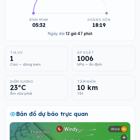
BÌNH MINH
HOÀNG HÔN
05:32
18:19
Ngày dài
12 giờ 47 phút
TIA UV
ÁP SUẤT
1
1006
Cao — dùng kem
hPa — ổn định
ĐIỂM SƯƠNG
TẦM NHÌN
23°C
10 km
Ẩm vừa phải
Tốt
Bản đồ dự báo trực quan