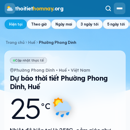
thoitiet
homnay
.org
Hiện tại
Theo giờ
Ngày mai
3 ngày tới
5 ngày tới
Trang chủ
Huế
Phường Phong Dinh
Cập nhật thực tế
Phường Phong Dinh • Huế • Việt Nam
Dự báo thời tiết Phường Phong
Dinh, Huế
25
°C