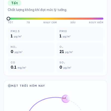
Tốt
Chất lượng không khí đạt mức lý tưởng.
TỐT
TB
NHẠY CẢM
XẤU
NGUY HIỂM
PM2.5
PM10
1
1
µg/m³
µg/m³
NO₂
O₃
0
21
µg/m³
µg/m³
CO
SO₂
0.1
0
mg/m³
µg/m³
MẶT TRỜI HÔM NAY