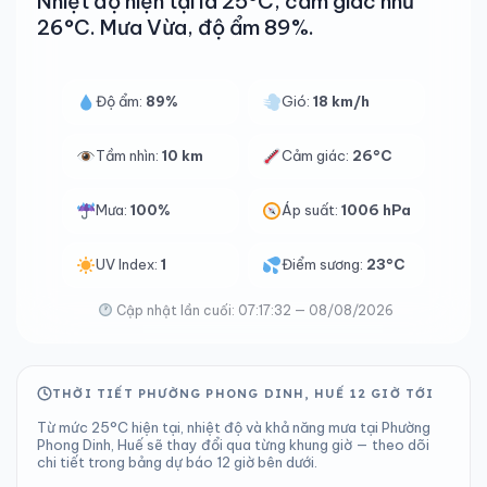
Nhiệt độ hiện tại là 25°C, cảm giác như
26°C. Mưa Vừa, độ ẩm 89%.
Độ ẩm:
89%
Gió:
18 km/h
Tầm nhìn:
10 km
Cảm giác:
26°C
Mưa:
100%
Áp suất:
1006 hPa
UV Index:
1
Điểm sương:
23°C
Cập nhật lần cuối: 07:17:32 — 08/08/2026
THỜI TIẾT PHƯỜNG PHONG DINH, HUẾ 12 GIỜ TỚI
Từ mức 25°C hiện tại, nhiệt độ và khả năng mưa tại Phường
Phong Dinh, Huế sẽ thay đổi qua từng khung giờ — theo dõi
chi tiết trong bảng dự báo 12 giờ bên dưới.