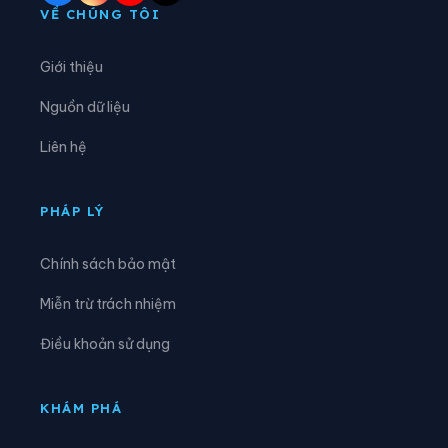
Xã Nam Đông
Xã Phú Hồ
VỀ CHÚNG TÔI
Xã Phú Lộc
Xã Phú Vang
Giới thiệu
Xã Phú Vinh
Xã Quảng Điền
Nguồn dữ liệu
Xã Vinh Lộc
Liên hệ
PHÁP LÝ
Chính sách bảo mật
Miễn trừ trách nhiệm
Điều khoản sử dụng
KHÁM PHÁ