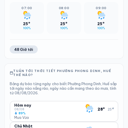
07:00
08:00
09:00
25°
25°
25°
100%
100%
100%
48 Giờ tới
TUẦN TỚI THỜI TIẾT PHƯỜNG PHONG DINH, HUẾ
THẾ NÀO?
Bảng dự báo từng ngày cho biết Phường Phong Dinh, Huế sắp
tới ngày nào nắng ráo, ngày nào cần mang theo áo mưa, tính
từ 08/08/2026.
Hôm nay
▾
28°
25°
08/08
89%
Mưa Vừa
Chủ Nhật
ĐỘ ẨM
GIÓ