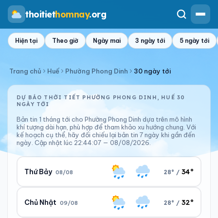
thoitiet
homnay
.org
Hiện tại
Theo giờ
Ngày mai
3 ngày tới
5 ngày tới
Trang chủ
Huế
Phường Phong Dinh
30 ngày tới
DỰ BÁO THỜI TIẾT PHƯỜNG PHONG DINH, HUẾ 30
NGÀY TỚI
Bản tin 1 tháng tới cho Phường Phong Dinh dựa trên mô hình
khí tượng dài hạn, phù hợp để tham khảo xu hướng chung. Với
kế hoạch cụ thể, hãy đối chiếu lại bản tin 7 ngày khi gần đến
ngày. Cập nhật lúc 22:44:07 — 08/08/2026.
34°
Thứ Bảy
28° /
08/08
32°
Chủ Nhật
28° /
09/08
Ngày/đêm
Sáng/tối
34°/28°
28°/30°