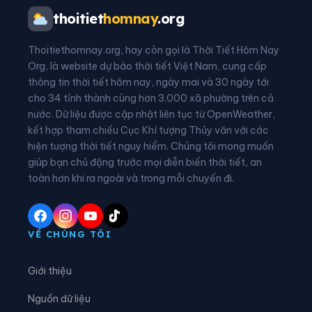
Phường Thuận An
Phường Thuận Hóa
thoitiet
homnay
.org
Phường Thủy Xuân
Phường Vỹ Dạ
Thoitiethomnay.org, hay còn gọi là Thời Tiết Hôm Nay
Xã A Lưới 1
Xã A Lưới 2
Org, là website dự báo thời tiết Việt Nam, cung cấp
thông tin thời tiết hôm nay, ngày mai và 30 ngày tới
Xã A Lưới 3
Xã A Lưới 4
cho 34 tỉnh thành cùng hơn 3.000 xã phường trên cả
nước. Dữ liệu được cập nhật liên tục từ OpenWeather,
Xã A Lưới 5
Xã Bình Điền
kết hợp tham chiếu Cục Khí tượng Thủy văn với các
hiện tượng thời tiết nguy hiểm. Chúng tôi mong muốn
Xã Chân Mây - Lăng Cô
Xã Đan Điền
giúp bạn chủ động trước mọi diễn biến thời tiết, an
Xã Hưng Lộc
Xã Khe Tre
toàn hơn khi ra ngoài và trong mỗi chuyến đi.
Xã Lộc An
Xã Long Quảng
Xã Nam Đông
Xã Phú Hồ
VỀ CHÚNG TÔI
Xã Phú Lộc
Xã Phú Vang
Giới thiệu
Xã Phú Vinh
Xã Quảng Điền
Nguồn dữ liệu