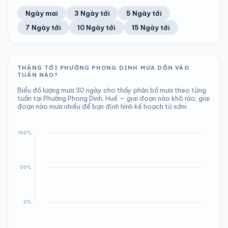
Ngày/đêm
Sáng/tối
Áp suất
Gió
Ngày mai
3 Ngày tới
5 Ngày tới
27°/26°
26°/27°
1006 hPa
15 km/h
7 Ngày tới
10 Ngày tới
15 Ngày tới
Áp suất
Gió
1008 hPa
15 km/h
THÁNG TỚI PHƯỜNG PHONG DINH MƯA DỒN VÀO
TUẦN NÀO?
Biểu đồ lượng mưa 30 ngày cho thấy phân bố mưa theo từng
tuần tại Phường Phong Dinh, Huế — giai đoạn nào khô ráo, giai
đoạn nào mưa nhiều để bạn định hình kế hoạch từ sớm.