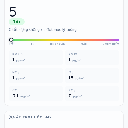
5
Tốt
Chất lượng không khí đạt mức lý tưởng.
TỐT
TB
NHẠY CẢM
XẤU
NGUY HIỂM
PM2.5
PM10
1
1
µg/m³
µg/m³
NO₂
O₃
1
15
µg/m³
µg/m³
CO
SO₂
0.1
0
mg/m³
µg/m³
MẶT TRỜI HÔM NAY