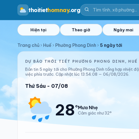
thoitiet
homnay
.org
Hiện tại
Theo giờ
Ngày mai
Trang chủ
Huế
Phường Phong Dinh
5 ngày tới
DỰ BÁO THỜI TIẾT PHƯỜNG PHONG DINH, HUẾ 
Bản tin 5 ngày tới cho Phường Phong Dinh tổng hợp nhiệt 
việc phía trước. Cập nhật lúc 13:54:08 — 06/08/2026.
Thứ Sáu - 07/08
28
°
Mưa Nhẹ
Cảm giác như 32°