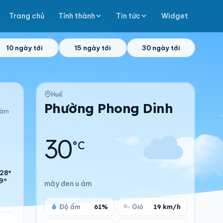
Trang chủ
Tỉnh thành
Tin tức
Widget
10 ngày tới
15 ngày tới
30 ngày tới
Huế
Phường Phong Dinh
làm
30
°C
28°
9°
mây đen u ám
Độ ẩm
61%
Gió
19 km/h