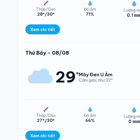
Thấp/Cao
Độ ẩm
Lượng m
28°/30°
71%
0.1 m
Xem chi tiết
Lượng mưa Phường 
Thứ Bảy - 08/08
29
°
Mây Đen U Ám
Cảm giác như 32°
Thấp/Cao
Độ ẩm
Lượng m
27°/30°
66%
0 mm
Nhiệt độ Phường 
Xem chi tiết