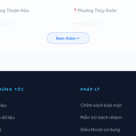
ng Thuận Hóa
Phường Thủy Xuân
 Lưới 2
Xã A Lưới 3
Xem thêm
ình Điền
Xã Chân Mây - Lăng Cô
he Tre
Xã Lộc An
hú Hồ
Xã Phú Lộc
uảng Điền
Xã Vinh Lộc
HÚNG TÔI
PHÁP LÝ
hiệu
Chính sách bảo mật
dữ liệu
Miễn trừ trách nhiệm
ệ
Điều khoản sử dụng