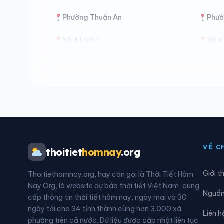
Phường Thuận An
Phườ
Xã A Lưới 1
Xã A
Xã A Lưới 5
Xã B
Xã Hưng Lộc
Xã K
Xã Nam Đông
Xã P
Xã Phú Vinh
Xã Q
VỀ C
thoitiet
homnay
.org
Giới t
Thoitiethomnay.org, hay còn gọi là Thời Tiết Hôm
Nay Org, là website dự báo thời tiết Việt Nam, cung
Nguồn 
cấp thông tin thời tiết hôm nay, ngày mai và 30
ngày tới cho 34 tỉnh thành cùng hơn 3.000 xã
Liên h
phường trên cả nước. Dữ liệu được cập nhật liên tục