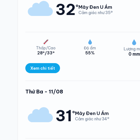
32
°
Mây Đen U Ám
Cảm giác như 35°
Thấp/Cao
Độ ẩm
Lượng m
28°/33°
55%
0 mm
Nhiệt độ Phường P
Xem chi tiết
Lượng mưa Phường 
Thứ Ba - 11/08
31
°
Mây Đen U Ám
Cảm giác như 34°