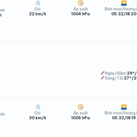
Gió
Áp suất
Bình minh/Hoàng
ưa
22 km/h
1004 hPa
05:32/18:20
m
Phong Dinh Thứ Sáu - 07/08/2026
Ngày/Đêm:
29°/
Sáng/Tối:
27°/2
Gió
Áp suất
Bình minh/Hoàng
ưa
30 km/h
1005 hPa
05:32/18:19
Phong Dinh Thứ Sáu - 07/08/2026