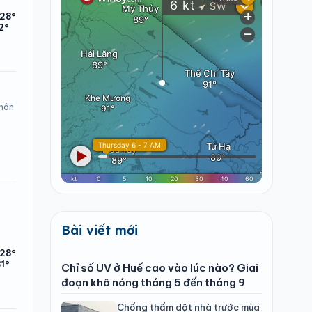
28°
2°
 hôn
Bài viết mới
/28°
1°
Chỉ số UV ở Huế cao vào lúc nào? Giai
đoạn khô nóng tháng 5 đến tháng 9
Chống thấm dột nhà trước mùa