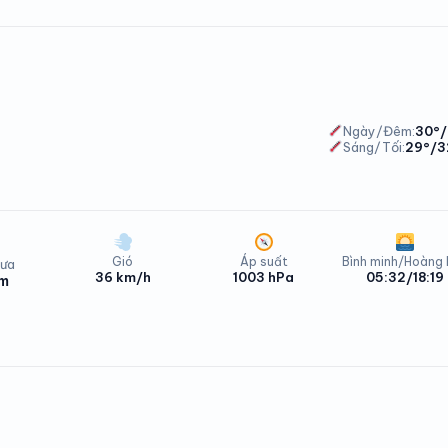
Phong Dinh Thứ Bảy - 08/08/2026
Ngày/Đêm:
30°/
Sáng/Tối:
29°/3
Gió
Áp suất
Bình minh/Hoàng
ưa
36 km/h
1003 hPa
05:32/18:19
mm
Phong Dinh Thứ Bảy - 08/08/2026
hong Dinh Chủ Nhật - 09/08/2026