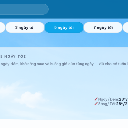
3 ngày tới
5 ngày tới
7 ngày tới
5 NGÀY TỚI
độ ngày đêm, khả năng mưa và hướng gió của từng ngày — đủ cho cả tuần 
Ngày/Đêm:
28°/
Sáng/Tối:
28°/2