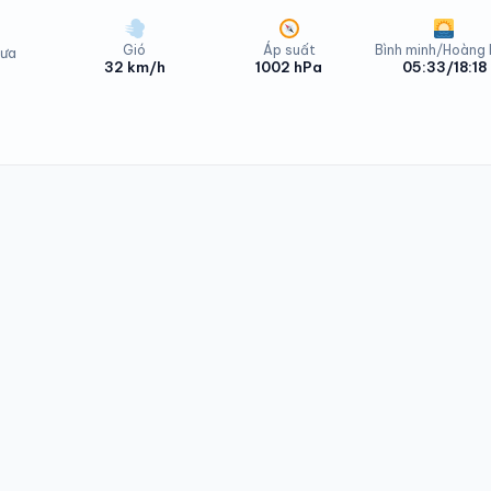
Gió
Áp suất
Bình minh/Hoàng
ưa
32 km/h
1002 hPa
05:33/18:18
Phong Dinh Thứ Hai - 10/08/2026
 Phong Dinh Thứ Ba - 11/08/2026
Phong Dinh Thứ Ba - 11/08/2026