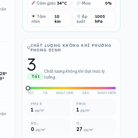
Cảm giác
34°C
Mưa
0%
 hôn
Tầm
10
Áp
1003
nhìn
km
suất
hPa
CHẤT LƯỢNG KHÔNG KHÍ PHƯỜNG
PHONG DINH
3
Chất lượng không khí đạt mức lý
28°
Tốt
tưởng.
9°
TỐT
TB
NHẠY CẢM
XẤU
NGUY HIỂM
PM2.5
PM10
1
1
µg/m³
µg/m³
 hôn
NO₂
O₃
0
27
µg/m³
µg/m³