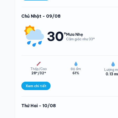
Lượng mưa Phường 
Chủ Nhật - 09/08
30
°
Mưa Nhẹ
Cảm giác như 33°
Thấp/Cao
Độ ẩm
Lượng m
28°/32°
61%
0.13 
Nhiệt độ Phường 
Xem chi tiết
Lượng mưa Phường P
Thứ Hai - 10/08