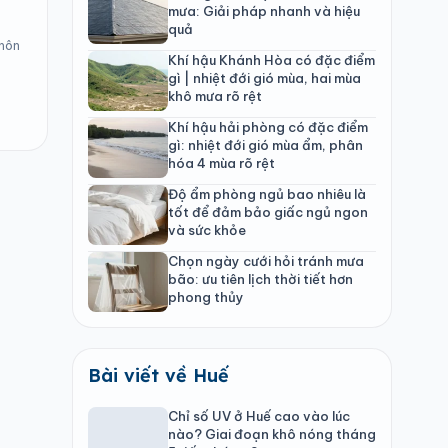
mưa: Giải pháp nhanh và hiệu
quả
 hôn
Khí hậu Khánh Hòa có đặc điểm
gì | nhiệt đới gió mùa, hai mùa
khô mưa rõ rệt
Khí hậu hải phòng có đặc điểm
gì: nhiệt đới gió mùa ẩm, phân
hóa 4 mùa rõ rệt
Độ ẩm phòng ngủ bao nhiêu là
tốt để đảm bảo giấc ngủ ngon
và sức khỏe
Chọn ngày cưới hỏi tránh mưa
bão: ưu tiên lịch thời tiết hơn
phong thủy
Bài viết về Huế
Chỉ số UV ở Huế cao vào lúc
nào? Giai đoạn khô nóng tháng