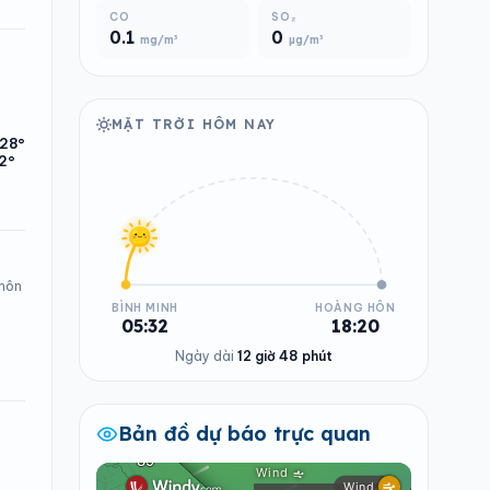
CO
SO₂
0.1
0
mg/m³
µg/m³
MẶT TRỜI HÔM NAY
28°
2°
 hôn
BÌNH MINH
HOÀNG HÔN
05:32
18:20
Ngày dài
12 giờ 48 phút
Bản đồ dự báo trực quan