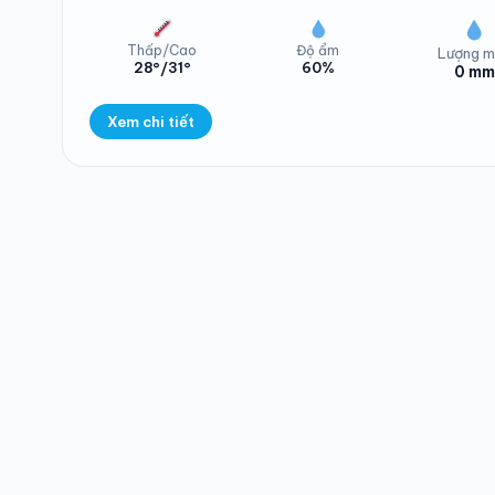
Thấp/Cao
Độ ẩm
Lượng m
28°/31°
60%
0 mm
Nhiệt độ Phường 
Xem chi tiết
Lượng mưa Phường
Nhiệt độ Phường 