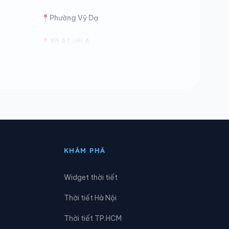
Phường Vỹ Dạ
Xã A Lưới 4
Xã Đan Điền
Xã Long Quảng
Xã Phú Vang
KHÁM PHÁ
Widget thời tiết
Thời tiết Hà Nội
Thời tiết TP.HCM