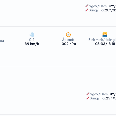
Ngày/Đêm:
32°/
Sáng/Tối:
28°/3
Gió
Áp suất
Bình minh/Hoàng
ưa
39 km/h
1002 hPa
05:33/18:18
hong Dinh Chủ Nhật - 09/08/2026
Phong Dinh Thứ Hai - 10/08/2026
Ngày/Đêm:
31°
Sáng/Tối:
29°/3