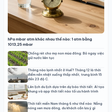
hPa mbar atm khác nhau thế nào: 1 atm bằng
1013,25 mbar
Chống rét cho mạ non mùa đông: Bỏ ngay việc
giữ nước liên tục
Tháng nào lạnh nhất ở Huế? Tháng 12 là thời
điểm nền nhiệt xuống thấp nhất, trung bình 15
đến 23 độ C.
Lên lịch du lịch dựa trên dự báo thời tiết: AI tạo
khung và app thời tiết nào tối ưu hành trình
Thời tiết miền Nam tháng 6 như thế nào: Nắng
nóng xen mưa dông, du khách cần lưu ý gì