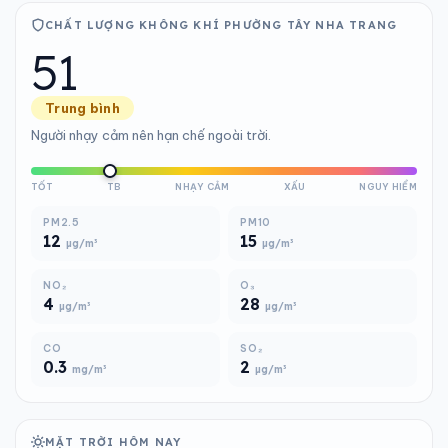
CHẤT LƯỢNG KHÔNG KHÍ PHƯỜNG TÂY NHA TRANG
51
Trung bình
Người nhạy cảm nên hạn chế ngoài trời.
TỐT
TB
NHẠY CẢM
XẤU
NGUY HIỂM
PM2.5
PM10
12
15
µg/m³
µg/m³
NO₂
O₃
4
28
µg/m³
µg/m³
CO
SO₂
0.3
2
mg/m³
µg/m³
MẶT TRỜI HÔM NAY