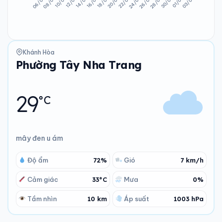
Khánh Hòa
Phường Tây Nha Trang
29
°C
mây đen u ám
Độ ẩm
72%
Gió
7 km/h
Cảm giác
33°C
Mưa
0%
Tầm nhìn
10 km
Áp suất
1003 hPa