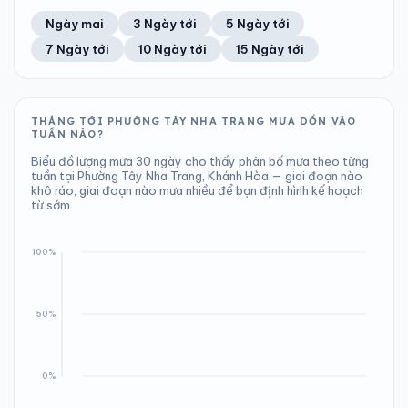
Ngày/đêm
Sáng/tối
Áp suất
Gió
Ngày mai
3 Ngày tới
5 Ngày tới
29°/26°
26°/28°
1007 hPa
19 km/h
7 Ngày tới
10 Ngày tới
15 Ngày tới
Áp suất
Gió
1005 hPa
17 km/h
THÁNG TỚI PHƯỜNG TÂY NHA TRANG MƯA DỒN VÀO
TUẦN NÀO?
Biểu đồ lượng mưa 30 ngày cho thấy phân bố mưa theo từng
tuần tại Phường Tây Nha Trang, Khánh Hòa — giai đoạn nào
khô ráo, giai đoạn nào mưa nhiều để bạn định hình kế hoạch
từ sớm.