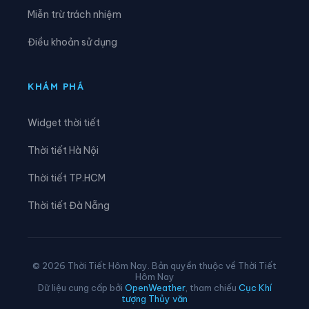
Xã Phước Hà
Xã Phước Hậu
Miễn trừ trách nhiệm
Xã Phước Hữu
Xã Suối Dầu
Điều khoản sử dụng
Xã Suối Hiệp
Xã Tân Định
Xã Tây Khánh Sơn
Xã Tây Khánh Vĩnh
KHÁM PHÁ
Xã Tây Ninh Hòa
Xã Thuận Bắc
Widget thời tiết
Xã Thuận Nam
Xã Trung Khánh Vĩnh
Thời tiết Hà Nội
Xã Tu Bông
Xã Vạn Hưng
Thời tiết TP.HCM
Xã Vạn Ninh
Xã Vạn Thắng
Thời tiết Đà Nẵng
Xã Vĩnh Hải
Xã Xuân Hải
© 2026 Thời Tiết Hôm Nay. Bản quyền thuộc về Thời Tiết
Hôm Nay
Dữ liệu cung cấp bởi
OpenWeather
, tham chiếu
Cục Khí
tượng Thủy văn