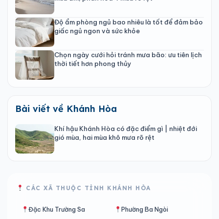
Độ ẩm phòng ngủ bao nhiêu là tốt để đảm bảo
giấc ngủ ngon và sức khỏe
Chọn ngày cưới hỏi tránh mưa bão: ưu tiên lịch
thời tiết hơn phong thủy
Bài viết về Khánh Hòa
Khí hậu Khánh Hòa có đặc điểm gì | nhiệt đới
gió mùa, hai mùa khô mưa rõ rệt
CÁC XÃ THUỘC TỈNH KHÁNH HÒA
Đặc Khu Trường Sa
Phường Ba Ngòi