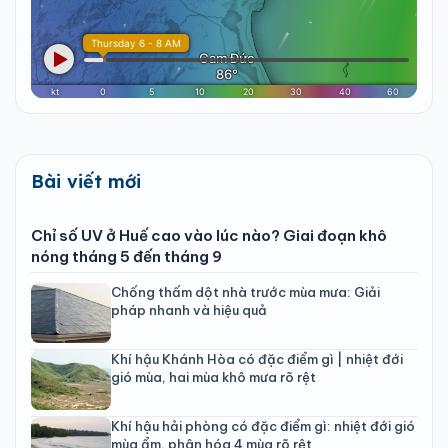
Bài viết mới
Chỉ số UV ở Huế cao vào lúc nào? Giai đoạn khô
nóng tháng 5 đến tháng 9
Chống thấm dột nhà trước mùa mưa: Giải
pháp nhanh và hiệu quả
Khí hậu Khánh Hòa có đặc điểm gì | nhiệt đới
gió mùa, hai mùa khô mưa rõ rệt
Khí hậu hải phòng có đặc điểm gì: nhiệt đới gió
mùa ẩm, phân hóa 4 mùa rõ rệt