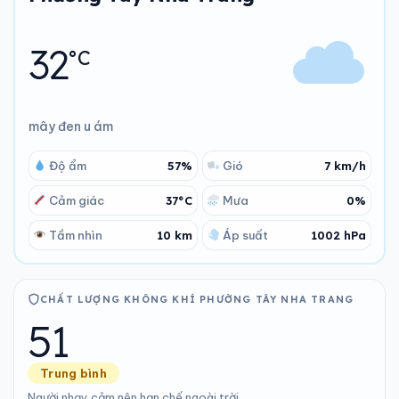
32
°C
mây đen u ám
Độ ẩm
57%
Gió
7 km/h
Cảm giác
37°C
Mưa
0%
Tầm nhìn
10 km
Áp suất
1002 hPa
CHẤT LƯỢNG KHÔNG KHÍ PHƯỜNG TÂY NHA TRANG
51
Trung bình
Người nhạy cảm nên hạn chế ngoài trời.