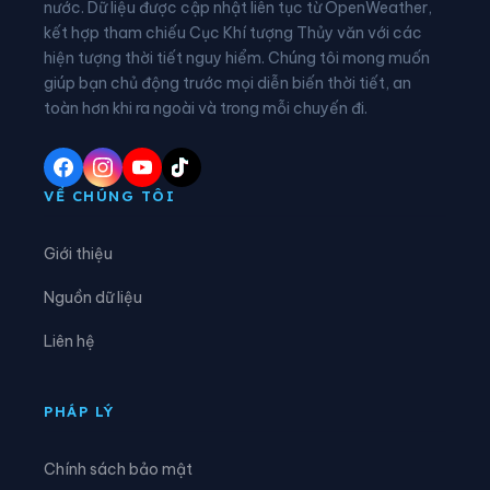
nước. Dữ liệu được cập nhật liên tục từ OpenWeather,
Xã Cam Hiệp
Xã Cam Lâm
kết hợp tham chiếu Cục Khí tượng Thủy văn với các
hiện tượng thời tiết nguy hiểm. Chúng tôi mong muốn
Xã Công Hải
Xã Đại Lãnh
giúp bạn chủ động trước mọi diễn biến thời tiết, an
Xã Diên Điền
Xã Diên Khánh
toàn hơn khi ra ngoài và trong mỗi chuyến đi.
Xã Diên Lạc
Xã Diên Lâm
Xã Diên Thọ
Xã Đông Khánh Sơn
VỀ CHÚNG TÔI
Xã Hòa Trí
Xã Khánh Sơn
Giới thiệu
Xã Khánh Vĩnh
Xã Lâm Sơn
Nguồn dữ liệu
Xã Mỹ Sơn
Xã Nam Cam Ranh
Liên hệ
Xã Nam Khánh Vĩnh
Xã Nam Ninh Hòa
Xã Ninh Hải
Xã Ninh Phước
PHÁP LÝ
Xã Ninh Sơn
Xã Phước Dinh
Chính sách bảo mật