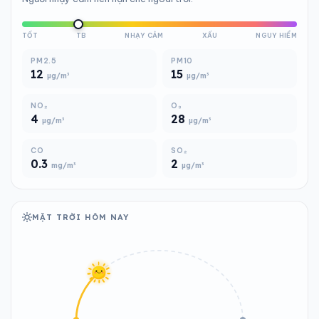
TỐT
TB
NHẠY CẢM
XẤU
NGUY HIỂM
PM2.5
PM10
12
15
µg/m³
µg/m³
NO₂
O₃
4
28
µg/m³
µg/m³
CO
SO₂
0.3
2
mg/m³
µg/m³
MẶT TRỜI HÔM NAY