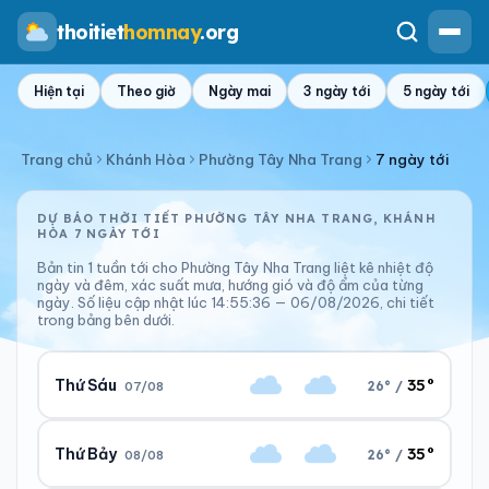
thoitiet
homnay
.org
Hiện tại
Theo giờ
Ngày mai
3 ngày tới
5 ngày tới
Trang chủ
Khánh Hòa
Phường Tây Nha Trang
7 ngày tới
DỰ BÁO THỜI TIẾT PHƯỜNG TÂY NHA TRANG, KHÁNH
HÒA 7 NGÀY TỚI
Bản tin 1 tuần tới cho Phường Tây Nha Trang liệt kê nhiệt độ
ngày và đêm, xác suất mưa, hướng gió và độ ẩm của từng
ngày. Số liệu cập nhật lúc 14:55:36 — 06/08/2026, chi tiết
trong bảng bên dưới.
35°
Thứ Sáu
26° /
07/08
35°
Thứ Bảy
26° /
08/08
Ngày/đêm
Sáng/tối
35°/27°
26°/33°