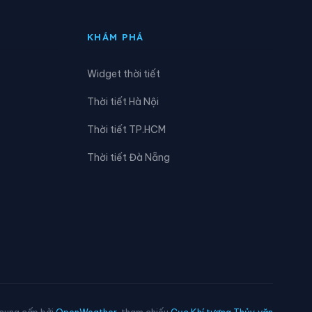
Xã Đạ Tẻh 3
KHÁM PHÁ
Xã Đam Rông 1
Widget thời tiết
Xã Di Linh
Thời tiết Hà Nội
Xã Đông Giang
Thời tiết TP.HCM
Xã Đức Linh
Thời tiết Đà Nẵng
Xã Hàm Kiệm
Xã Hàm Thuận
Xã Hòa Bắc
Xã Hồng Sơn
Xã Krông Nô
 cung cấp bởi
OpenWeather
, tham chiếu
Cục Khí tượng Thủy văn