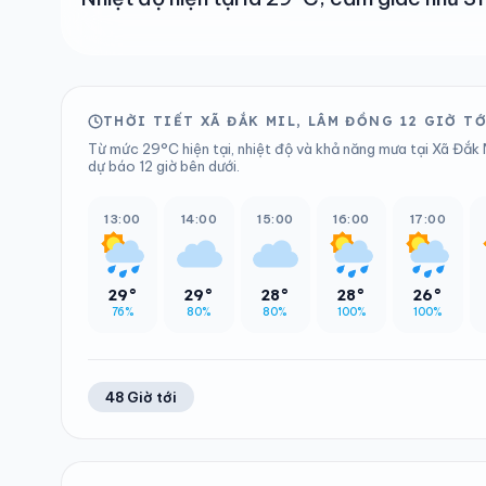
THỜI TIẾT XÃ ĐẮK MIL, LÂM ĐỒNG 12 GIỜ T
Từ mức 29°C hiện tại, nhiệt độ và khả năng mưa tại Xã Đắk 
dự báo 12 giờ bên dưới.
13:00
14:00
15:00
16:00
17:00
29°
29°
28°
28°
26°
76%
80%
80%
100%
100%
48 Giờ tới