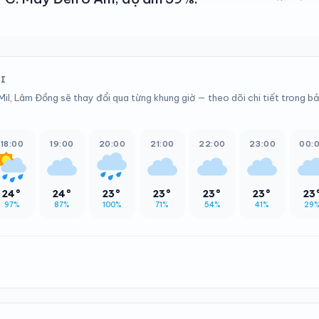
ỚI
Mil, Lâm Đồng sẽ thay đổi qua từng khung giờ — theo dõi chi tiết trong b
18:00
19:00
20:00
21:00
22:00
23:00
00:
24°
24°
23°
23°
23°
23°
23
97%
87%
100%
71%
54%
41%
29