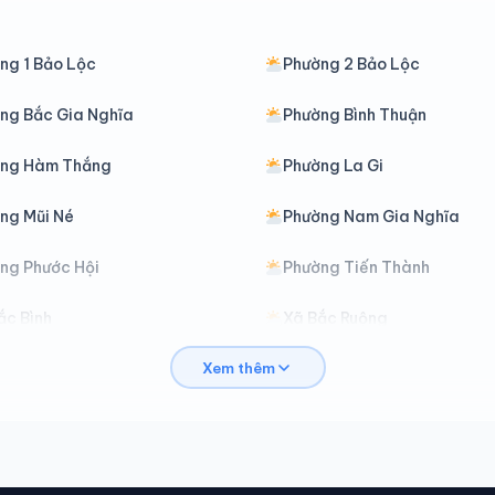
ng 1 Bảo Lộc
Phường 2 Bảo Lộc
ng Bắc Gia Nghĩa
Phường Bình Thuận
ờng Hàm Thắng
Phường La Gi
ng Mũi Né
Phường Nam Gia Nghĩa
ng Phước Hội
Phường Tiến Thành
ắc Bình
Xã Bắc Ruộng
Xem thêm
ảo Lâm 3
Xã Bảo Lâm 4
át Tiên
Xã Cát Tiên 2
’ran
Xã Đạ Huoai