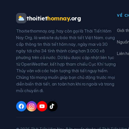
Xã Đạ Huoai 3
Xã Đ
VỀ C
thoitiet
homnay
.org
Xã Đắk Sắk
Xã Đ
Giới t
Thoitiethomnay.org, hay còn gọi là Thời Tiết Hôm
Xã Đam Rông 2
Xã Đ
Nay Org, là website dự báo thời tiết Việt Nam, cung
Nguồn 
cấp thông tin thời tiết hôm nay, ngày mai và 30
Xã Đinh Trang Thượng
Xã Đ
ngày tới cho 34 tỉnh thành cùng hơn 3.000 xã
Liên h
phường trên cả nước. Dữ liệu được cập nhật liên tục
Xã Đồng Kho
Xã Đ
từ OpenWeather, kết hợp tham chiếu Cục Khí tượng
Thủy văn với các hiện tượng thời tiết nguy hiểm.
Xã Đức Trọng
Xã G
Chúng tôi mong muốn giúp bạn chủ động trước mọi
diễn biến thời tiết, an toàn hơn khi ra ngoài và trong
Xã Hàm Liêm
Xã 
mỗi chuyến đi.
Xã Hàm Thuận Bắc
Xã 
Xã Hòa Ninh
Xã H
Xã Hồng Thái
Xã K
© 2026 Thời Tiết Hôm Nay. Bản quyền thuộc về Thời Tiết Hôm