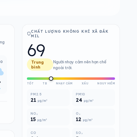
CHẤT LƯỢNG KHÔNG KHÍ XÃ ĐẮK
MIL
69
ảng
Người nhạy cảm nên hạn chế
00
Trung
bình
ngoài trời.
°
TỐT
TB
NHẠY CẢM
XẤU
NGUY HIỂM
%
PM2.5
PM10
21
24
µg/m³
µg/m³
NO₂
O₃
15
12
µg/m³
µg/m³
CO
SO₂