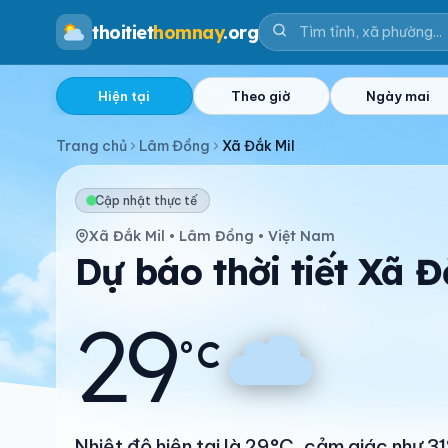
thoitiet
homnay
.org
Hiện tại
Theo giờ
Ngày mai
Trang chủ
Lâm Đồng
Xã Đắk Mil
Cập nhật thực tế
Xã Đắk Mil • Lâm Đồng • Việt Nam
Dự báo thời tiết Xã 
29
°C
Nhiệt độ hiện tại là 29°C, cảm giác như 