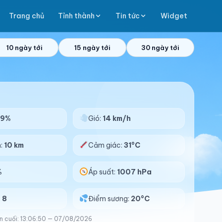
Trang chủ
Tỉnh thành
Tin tức
Widget
10 ngày tới
15 ngày tới
30 ngày tới
59%
Gió:
14 km/h
n:
10 km
Cảm giác:
31°C
%
Áp suất:
1007 hPa
:
8
Điểm sương:
20°C
n cuối: 13:06:50 — 07/08/2026