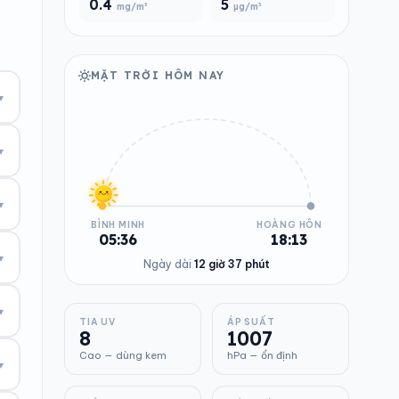
0.4
5
mg/m³
µg/m³
MẶT TRỜI HÔM NAY
▾
▾
▾
BÌNH MINH
HOÀNG HÔN
05:36
18:13
▾
Ngày dài
12 giờ 37 phút
▾
TIA UV
ÁP SUẤT
8
1007
Cao — dùng kem
hPa — ổn định
▾