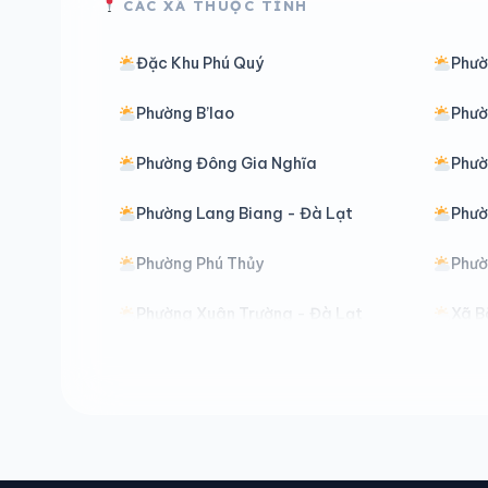
CÁC XÃ THUỘC TỈNH
Đặc Khu Phú Quý
Phườ
Phường B’lao
Phườ
Phường Đông Gia Nghĩa
Phư
Phường Lang Biang - Đà Lạt
Phườ
Phường Phú Thủy
Phườ
Phường Xuân Trường - Đà Lạt
Xã B
Xã Bảo Lâm 2
Xã B
Xã Bảo Thuận
Xã C
Xã Cư Jút
Xã D