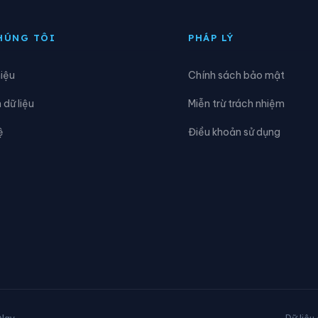
ạ Tẻh
Xã Đạ Tẻh 2
HÚNG TÔI
PHÁP LÝ
ắk Song
Xã Đắk Wil
hiệu
Chính sách bảo mật
am Rông 3
Xã Đam Rông 4
dữ liệu
Miễn trừ trách nhiệm
inh Văn Lâm Hà
Xã Đơn Dương
ệ
Điều khoản sử dụng
ức An
Xã Đức Lập
ia Hiệp
Xã Hải Ninh
Hàm Tân
Xã Hàm Thạnh
Hàm Thuận Nam
Xã Hiệp Thạnh
òa Thắng
Xã Hoài Đức
a Đô
Xã Kiến Đức
 Nay
Dữ liệu