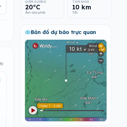
ĐIỂM SƯƠNG
TẦM NHÌN
20°C
10 km
▾
Ẩm vừa phải
Tốt
Bản đồ dự báo trực quan
ây.