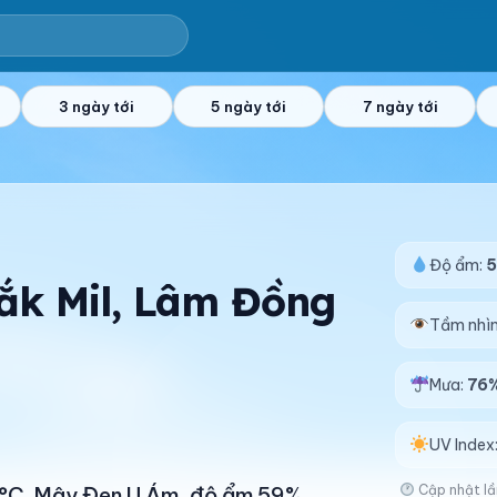
3 ngày tới
5 ngày tới
7 ngày tới
Độ ẩm:
Đắk Mil, Lâm Đồng
Tầm nhì
Mưa:
76
UV Index
Cập nhật lầ
31°C. Mây Đen U Ám, độ ẩm 59%.