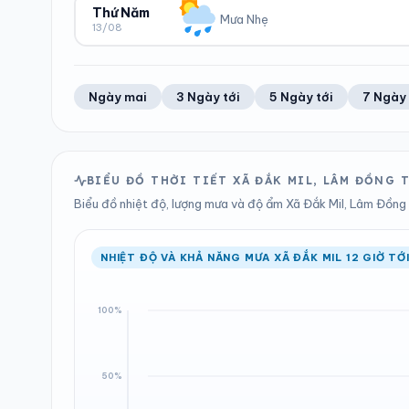
59%
18 km/h
4.7 mm
1009 hPa
Thứ Năm
Mưa Nhẹ
13/08
Trung bình ngày
Tốc độ gió
Tổng cả ngày
Bình thường
ĐỘ ẨM
GIÓ
LƯỢNG MƯA
ÁP SUẤT
61%
15 km/h
2.46 mm
1009 hPa
Trung bình ngày
Tốc độ gió
Tổng cả ngày
Bình thường
Ngày mai
3 Ngày tới
5 Ngày tới
7 Ngày 
LƯỢNG MƯA
ÁP SUẤT
2.34 mm
1009 hPa
Tổng cả ngày
Bình thường
BIỂU ĐỒ THỜI TIẾT XÃ ĐẮK MIL, LÂM ĐỒNG
Biểu đồ nhiệt độ, lượng mưa và độ ẩm Xã Đắk Mil, Lâm Đồng t
NHIỆT ĐỘ VÀ KHẢ NĂNG MƯA XÃ ĐẮK MIL 12 GIỜ TỚ