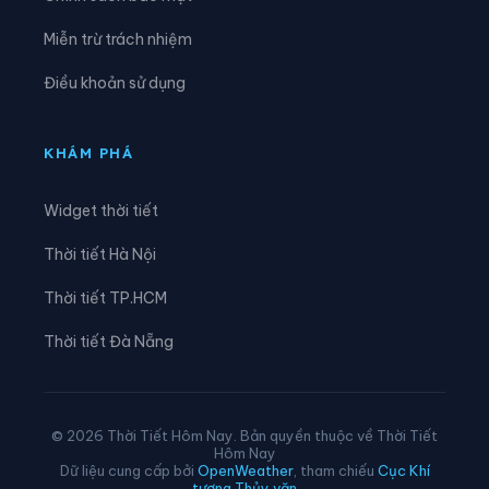
Xã Đam Rông 3
Xã Đam Rông 4
Miễn trừ trách nhiệm
Xã Di Linh
Xã Đinh Trang Thượng
Điều khoản sử dụng
Xã Đinh Văn Lâm Hà
Xã Đơn Dương
Xã Đông Giang
Xã Đồng Kho
KHÁM PHÁ
Xã Đức An
Xã Đức Lập
Widget thời tiết
Xã Đức Linh
Xã Đức Trọng
Thời tiết Hà Nội
Xã Gia Hiệp
Xã Hải Ninh
Thời tiết TP.HCM
Xã Hàm Kiệm
Xã Hàm Liêm
Thời tiết Đà Nẵng
Xã Hàm Tân
Xã Hàm Thạnh
Xã Hàm Thuận
Xã Hàm Thuận Bắc
© 2026 Thời Tiết Hôm Nay. Bản quyền thuộc về Thời Tiết
Hôm Nay
Xã Hàm Thuận Nam
Xã Hiệp Thạnh
Dữ liệu cung cấp bởi
OpenWeather
, tham chiếu
Cục Khí
tượng Thủy văn