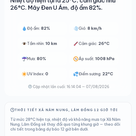
Nhiệt độ hiện tại là 25°C, cảm giác như
26°C. Mây Đen U Ám, độ ẩm 82%.
Độ ẩm:
82%
Gió:
8 km/h
Tầm nhìn:
10 km
Cảm giác:
26°C
Mưa:
80%
Áp suất:
1008 hPa
UV Index:
0
Điểm sương:
22°C
Cập nhật lần cuối: 16:14:04 — 07/08/2026
THỜI TIẾT XÃ NÂM NUNG, LÂM ĐỒNG 12 GIỜ TỚI
Từ mức 28°C hiện tại, nhiệt độ và khả năng mưa tại Xã Nâm
Nung, Lâm Đồng sẽ thay đổi qua từng khung giờ — theo dõi
chi tiết trong bảng dự báo 12 giờ bên dưới.