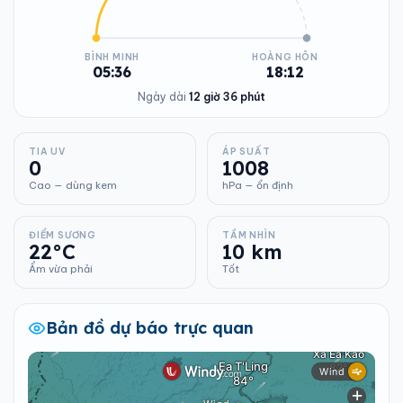
BÌNH MINH
HOÀNG HÔN
05:36
18:12
Ngày dài
12 giờ 36 phút
TIA UV
ÁP SUẤT
0
1008
Cao — dùng kem
hPa — ổn định
ĐIỂM SƯƠNG
TẦM NHÌN
22°C
10 km
Ẩm vừa phải
Tốt
Bản đồ dự báo trực quan