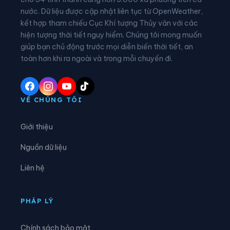
nước. Dữ liệu được cập nhật liên tục từ OpenWeather,
Xã Bảo Lâm 2
Xã Bảo Lâm 3
kết hợp tham chiếu Cục Khí tượng Thủy văn với các
hiện tượng thời tiết nguy hiểm. Chúng tôi mong muốn
Xã Bảo Lâm 4
Xã Bảo Lâm 5
giúp bạn chủ động trước mọi diễn biến thời tiết, an
Xã Bảo Thuận
Xã Cát Tiên
toàn hơn khi ra ngoài và trong mỗi chuyến đi.
Xã Cát Tiên 2
Xã Cát Tiên 3
Xã Cư Jút
Xã D’ran
VỀ CHÚNG TÔI
Xã Đạ Huoai
Xã Đạ Huoai 2
Giới thiệu
Xã Đạ Huoai 3
Xã Đạ Tẻh
Nguồn dữ liệu
Xã Đạ Tẻh 2
Xã Đạ Tẻh 3
Liên hệ
Xã Đắk Mil
Xã Đắk Sắk
Xã Đắk Song
Xã Đắk Wil
PHÁP LÝ
Xã Đam Rông 1
Xã Đam Rông 2
Chính sách bảo mật