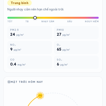
Trung bình
Người nhạy cảm nên hạn chế ngoài trời.
TỐT
TB
NHẠY CẢM
XẤU
NGUY HIỂM
PM2.5
PM10
24
27
µg/m³
µg/m³
NO₂
O₃
9
65
µg/m³
µg/m³
CO
SO₂
0.4
6
mg/m³
µg/m³
MẶT TRỜI HÔM NAY