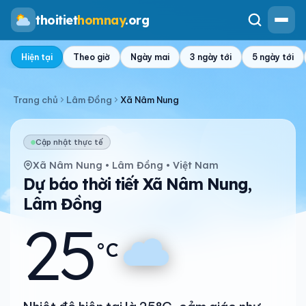
thoitiet
homnay
.org
Hiện tại
Theo giờ
Ngày mai
3 ngày tới
5 ngày tới
Trang chủ
Lâm Đồng
Xã Nâm Nung
Cập nhật thực tế
Xã Nâm Nung • Lâm Đồng • Việt Nam
Dự báo thời tiết Xã Nâm Nung,
Lâm Đồng
25
°C