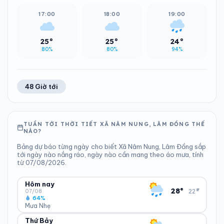
17:00
18:00
19:00
25°
25°
24°
80%
80%
94%
48 Giờ tới
TUẦN TỚI THỜI TIẾT XÃ NÂM NUNG, LÂM ĐỒNG THẾ
NÀO?
Bảng dự báo từng ngày cho biết Xã Nâm Nung, Lâm Đồng sắp
tới ngày nào nắng ráo, ngày nào cần mang theo áo mưa, tính
từ 07/08/2026.
Hôm nay
▾
28°
22°
07/08
64%
Mưa Nhẹ
Thứ Bảy
ĐỘ ẨM
GIÓ