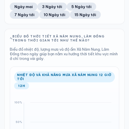
69%
11 km/h
7
Tốt
ĐIỂM SƯƠNG
% MƯA
6.88 mm
1010 hPa
22°C
100%
Trung bình ngày
Tốc độ gió
Ngày mai
3 Ngày tới
5 Ngày tới
Chỉ số UV
Ước lượng
Tổng cả ngày
Bình thường
Ổn định
Khả năng mưa
7 Ngày tới
10 Ngày tới
15 Ngày tới
TIA UV
TẦM NHÌN
LƯỢNG MƯA
ÁP SUẤT
7
Tốt
ĐIỂM SƯƠNG
% MƯA
5.28 mm
1009 hPa
22°C
100%
Chỉ số UV
Ước lượng
Tổng cả ngày
Bình thường
Ổn định
Khả năng mưa
BIỂU ĐỒ THỜI TIẾT XÃ NÂM NUNG, LÂM ĐỒNG
TRONG THỜI GIAN TỚI NHƯ THẾ NÀO?
LƯỢNG MƯA
ÁP SUẤT
ĐIỂM SƯƠNG
% MƯA
2.79 mm
1010 hPa
19°C
100%
Biểu đồ nhiệt độ, lượng mưa và độ ẩm Xã Nâm Nung, Lâm
Tổng cả ngày
Bình thường
Đồng theo ngày giúp bạn nắm xu hướng thời tiết khu vực mình
Ổn định
Khả năng mưa
ở chỉ trong vài giây.
ĐIỂM SƯƠNG
% MƯA
20°C
98%
Ổn định
Khả năng mưa
NHIỆT ĐỘ VÀ KHẢ NĂNG MƯA XÃ NÂM NUNG 12 GIỜ
TỚI
12H