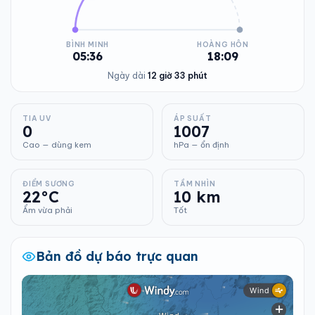
BÌNH MINH
HOÀNG HÔN
05:36
18:09
Ngày dài
12 giờ 33 phút
TIA UV
ÁP SUẤT
0
1007
Cao — dùng kem
hPa — ổn định
ĐIỂM SƯƠNG
TẦM NHÌN
22°C
10 km
Ẩm vừa phải
Tốt
Bản đồ dự báo trực quan