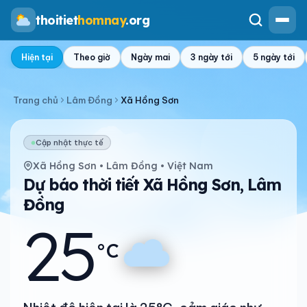
thoitiet
homnay
.org
Hiện tại
Theo giờ
Ngày mai
3 ngày tới
5 ngày tới
Trang chủ
Lâm Đồng
Xã Hồng Sơn
Cập nhật thực tế
Xã Hồng Sơn • Lâm Đồng • Việt Nam
Dự báo thời tiết Xã Hồng Sơn, Lâm
Đồng
25
°C