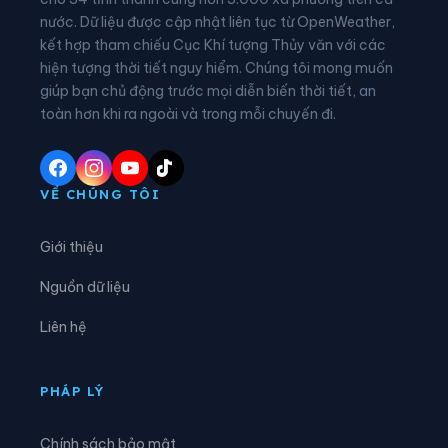
nước. Dữ liệu được cập nhật liên tục từ OpenWeather,
Xã Bảo Lâm 2
Xã Bảo Lâm 3
kết hợp tham chiếu Cục Khí tượng Thủy văn với các
hiện tượng thời tiết nguy hiểm. Chúng tôi mong muốn
Xã Bảo Lâm 4
Xã Bảo Lâm 5
giúp bạn chủ động trước mọi diễn biến thời tiết, an
Xã Bảo Thuận
Xã Cát Tiên
toàn hơn khi ra ngoài và trong mỗi chuyến đi.
Xã Cát Tiên 2
Xã Cát Tiên 3
Xã Cư Jút
Xã D’ran
VỀ CHÚNG TÔI
Xã Đạ Huoai
Xã Đạ Huoai 2
Giới thiệu
Xã Đạ Huoai 3
Xã Đạ Tẻh
Nguồn dữ liệu
Xã Đạ Tẻh 2
Xã Đạ Tẻh 3
Liên hệ
Xã Đắk Mil
Xã Đắk Sắk
Xã Đắk Song
Xã Đắk Wil
PHÁP LÝ
Xã Đam Rông 1
Xã Đam Rông 2
Chính sách bảo mật