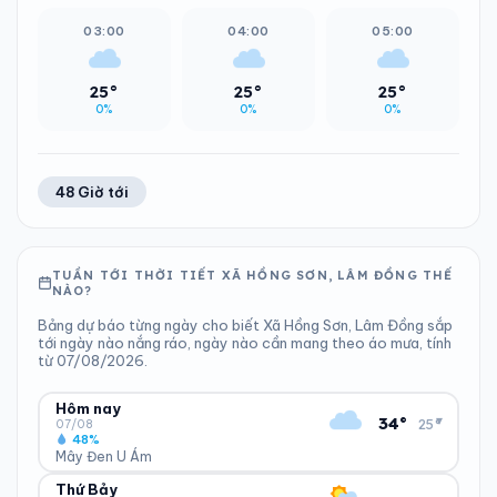
03:00
04:00
05:00
25°
25°
25°
0%
0%
0%
48 Giờ tới
TUẦN TỚI THỜI TIẾT XÃ HỒNG SƠN, LÂM ĐỒNG THẾ
NÀO?
Bảng dự báo từng ngày cho biết Xã Hồng Sơn, Lâm Đồng sắp
tới ngày nào nắng ráo, ngày nào cần mang theo áo mưa, tính
từ 07/08/2026.
Hôm nay
▾
34°
25°
07/08
48%
Mây Đen U Ám
Thứ Bảy
ĐỘ ẨM
GIÓ