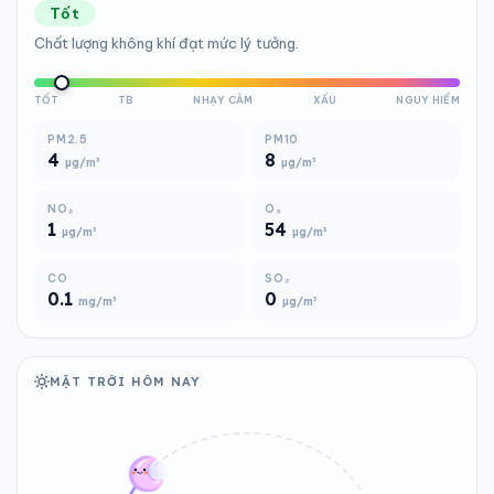
Tốt
Chất lượng không khí đạt mức lý tưởng.
TỐT
TB
NHẠY CẢM
XẤU
NGUY HIỂM
PM2.5
PM10
4
8
µg/m³
µg/m³
NO₂
O₃
1
54
µg/m³
µg/m³
CO
SO₂
0.1
0
mg/m³
µg/m³
MẶT TRỜI HÔM NAY