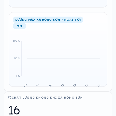
LƯỢNG MƯA XÃ HỒNG SƠN 7 NGÀY TỚI
MM
CHẤT LƯỢNG KHÔNG KHÍ XÃ HỒNG SƠN
16