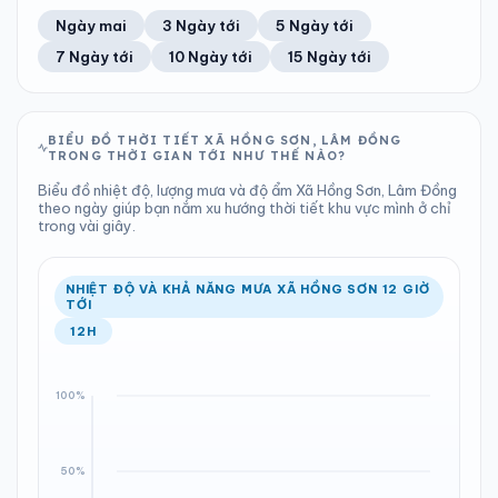
45%
34 km/h
5
Tốt
ĐIỂM SƯƠNG
% MƯA
0 mm
1007 hPa
21°C
31%
Trung bình ngày
Tốc độ gió
Ngày mai
3 Ngày tới
5 Ngày tới
Chỉ số UV
Ước lượng
Tổng cả ngày
Bình thường
Ổn định
Khả năng mưa
7 Ngày tới
10 Ngày tới
15 Ngày tới
TIA UV
TẦM NHÌN
LƯỢNG MƯA
ÁP SUẤT
5
Tốt
ĐIỂM SƯƠNG
% MƯA
0 mm
1008 hPa
21°C
2%
Chỉ số UV
Ước lượng
Tổng cả ngày
Bình thường
Ổn định
Khả năng mưa
BIỂU ĐỒ THỜI TIẾT XÃ HỒNG SƠN, LÂM ĐỒNG
TRONG THỜI GIAN TỚI NHƯ THẾ NÀO?
LƯỢNG MƯA
ÁP SUẤT
ĐIỂM SƯƠNG
% MƯA
0 mm
1008 hPa
21°C
0%
Biểu đồ nhiệt độ, lượng mưa và độ ẩm Xã Hồng Sơn, Lâm Đồng
Tổng cả ngày
Bình thường
theo ngày giúp bạn nắm xu hướng thời tiết khu vực mình ở chỉ
Ổn định
Khả năng mưa
trong vài giây.
ĐIỂM SƯƠNG
% MƯA
20°C
0%
Ổn định
Khả năng mưa
NHIỆT ĐỘ VÀ KHẢ NĂNG MƯA XÃ HỒNG SƠN 12 GIỜ
TỚI
12H