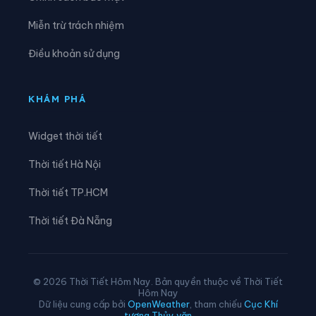
Xã Đam Rông 3
Xã Đam Rông 4
Miễn trừ trách nhiệm
Xã Di Linh
Xã Đinh Trang Thượng
Điều khoản sử dụng
Xã Đinh Văn Lâm Hà
Xã Đơn Dương
Xã Đông Giang
Xã Đồng Kho
KHÁM PHÁ
Xã Đức An
Xã Đức Lập
Widget thời tiết
Xã Đức Linh
Xã Đức Trọng
Thời tiết Hà Nội
Xã Gia Hiệp
Xã Hải Ninh
Thời tiết TP.HCM
Xã Hàm Kiệm
Xã Hàm Liêm
Thời tiết Đà Nẵng
Xã Hàm Tân
Xã Hàm Thạnh
Xã Hàm Thuận
Xã Hàm Thuận Bắc
© 2026 Thời Tiết Hôm Nay. Bản quyền thuộc về Thời Tiết
Hôm Nay
Xã Hàm Thuận Nam
Xã Hiệp Thạnh
Dữ liệu cung cấp bởi
OpenWeather
, tham chiếu
Cục Khí
tượng Thủy văn