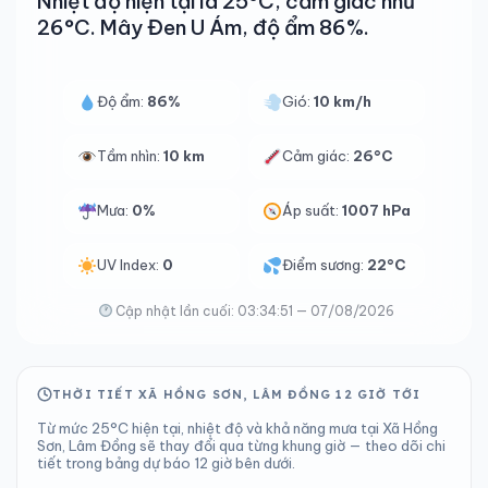
Nhiệt độ hiện tại là 25°C, cảm giác như
26°C. Mây Đen U Ám, độ ẩm 86%.
Độ ẩm:
86%
Gió:
10 km/h
Tầm nhìn:
10 km
Cảm giác:
26°C
Mưa:
0%
Áp suất:
1007 hPa
UV Index:
0
Điểm sương:
22°C
Cập nhật lần cuối: 03:34:51 — 07/08/2026
THỜI TIẾT XÃ HỒNG SƠN, LÂM ĐỒNG 12 GIỜ TỚI
Từ mức 25°C hiện tại, nhiệt độ và khả năng mưa tại Xã Hồng
Sơn, Lâm Đồng sẽ thay đổi qua từng khung giờ — theo dõi chi
tiết trong bảng dự báo 12 giờ bên dưới.