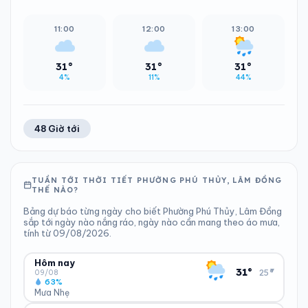
11:00
12:00
13:00
31°
31°
31°
4%
11%
44%
48 Giờ tới
TUẦN TỚI THỜI TIẾT PHƯỜNG PHÚ THỦY, LÂM ĐỒNG
THẾ NÀO?
Bảng dự báo từng ngày cho biết Phường Phú Thủy, Lâm Đồng
sắp tới ngày nào nắng ráo, ngày nào cần mang theo áo mưa,
tính từ 09/08/2026.
Hôm nay
▾
31°
25°
09/08
63%
Mưa Nhẹ