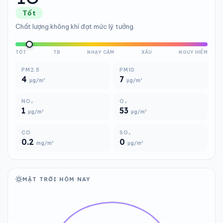
Tốt
Chất lượng không khí đạt mức lý tưởng.
TỐT
TB
NHẠY CẢM
XẤU
NGUY HIỂM
PM2.5
PM10
4
7
µg/m³
µg/m³
NO₂
O₃
1
53
µg/m³
µg/m³
CO
SO₂
0.2
0
mg/m³
µg/m³
MẶT TRỜI HÔM NAY