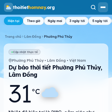
thoitiet
homnay
.org
Hiện tại
Theo giờ
Ngày mai
3 ngày tới
5 ngày tới
Trang chủ
Lâm Đồng
Phường Phú Thủy
Cập nhật thực tế
Phường Phú Thủy • Lâm Đồng • Việt Nam
Dự báo thời tiết Phường Phú Thủy,
Lâm Đồng
31
°C