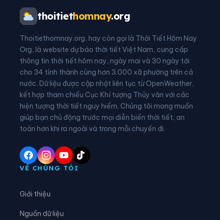
Phường Phước Hội
Phường Tiến Thành
thoitiet
homnay
.org
Phường Xuân Hương - Đà Lạt
Phường Xuân Trường - Đà Lạt
Thoitiethomnay.org, hay còn gọi là Thời Tiết Hôm Nay
Xã Bắc Bình
Xã Bắc Ruộng
Org, là website dự báo thời tiết Việt Nam, cung cấp
thông tin thời tiết hôm nay, ngày mai và 30 ngày tới
Xã Bảo Lâm 1
Xã Bảo Lâm 2
cho 34 tỉnh thành cùng hơn 3.000 xã phường trên cả
nước. Dữ liệu được cập nhật liên tục từ OpenWeather,
Xã Bảo Lâm 3
Xã Bảo Lâm 4
kết hợp tham chiếu Cục Khí tượng Thủy văn với các
hiện tượng thời tiết nguy hiểm. Chúng tôi mong muốn
Xã Bảo Lâm 5
Xã Bảo Thuận
giúp bạn chủ động trước mọi diễn biến thời tiết, an
Xã Cát Tiên
Xã Cát Tiên 2
toàn hơn khi ra ngoài và trong mỗi chuyến đi.
Xã Cát Tiên 3
Xã Cư Jút
Xã D’ran
Xã Đạ Huoai
VỀ CHÚNG TÔI
Xã Đạ Huoai 2
Xã Đạ Huoai 3
Giới thiệu
Xã Đạ Tẻh
Xã Đạ Tẻh 2
Nguồn dữ liệu