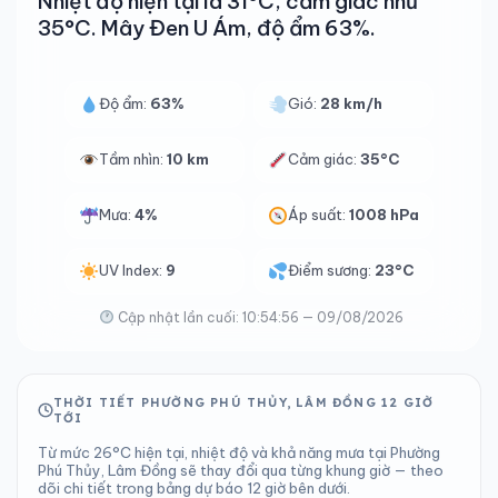
Nhiệt độ hiện tại là 31°C, cảm giác như
35°C. Mây Đen U Ám, độ ẩm 63%.
Độ ẩm:
63%
Gió:
28 km/h
Tầm nhìn:
10 km
Cảm giác:
35°C
Mưa:
4%
Áp suất:
1008 hPa
UV Index:
9
Điểm sương:
23°C
Cập nhật lần cuối: 10:54:56 — 09/08/2026
THỜI TIẾT PHƯỜNG PHÚ THỦY, LÂM ĐỒNG 12 GIỜ
TỚI
Từ mức 26°C hiện tại, nhiệt độ và khả năng mưa tại Phường
Phú Thủy, Lâm Đồng sẽ thay đổi qua từng khung giờ — theo
dõi chi tiết trong bảng dự báo 12 giờ bên dưới.