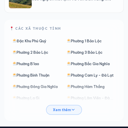
CÁC XÃ THUỘC TỈNH
Đặc Khu Phú Quý
Phường 1 Bảo Lộc
Phường 2 Bảo Lộc
Phường 3 Bảo Lộc
Phường B’lao
Phường Bắc Gia Nghĩa
Phường Bình Thuận
Phường Cam Ly - Đà Lạt
Phường Đông Gia Nghĩa
Phường Hàm Thắng
Phường La Gi
Phường Lâm Viên - Đà Lạt
Phường Lang Biang - Đà Lạt
Phường Mũi Né
Xem thêm
Phường Nam Gia Nghĩa
Phường Phan Thiết