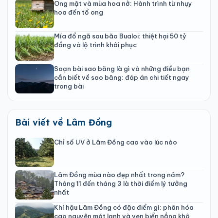
Ong mật và mùa hoa nở: Hành trình từ nhụy
hoa đến tổ ong
Mía đổ ngã sau bão Bualoi: thiệt hại 50 tỷ
đồng và lộ trình khôi phục
Soạn bài sao băng là gì và những điều bạn
cần biết về sao băng: đáp án chi tiết ngay
trong bài
Bài viết về Lâm Đồng
Chỉ số UV ở Lâm Đồng cao vào lúc nào
Lâm Đồng mùa nào đẹp nhất trong năm?
Tháng 11 đến tháng 3 là thời điểm lý tưởng
nhất
Khí hậu Lâm Đồng có đặc điểm gì: phân hóa
cao nguyên mát lạnh và ven biển nắng khô