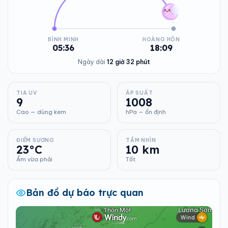
BÌNH MINH
HOÀNG HÔN
05:36
18:09
Ngày dài
12 giờ 32 phút
TIA UV
ÁP SUẤT
9
1008
Cao — dùng kem
hPa — ổn định
ĐIỂM SƯƠNG
TẦM NHÌN
23°C
10 km
Ẩm vừa phải
Tốt
Bản đồ dự báo trực quan