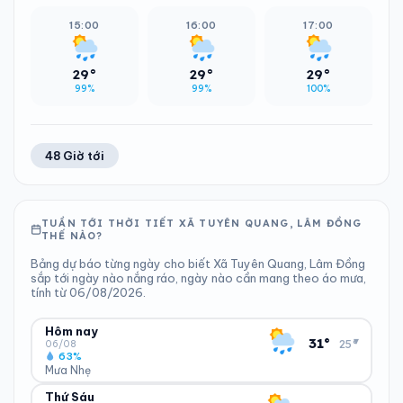
15:00
16:00
17:00
29°
29°
29°
99%
99%
100%
48 Giờ tới
TUẦN TỚI THỜI TIẾT XÃ TUYÊN QUANG, LÂM ĐỒNG
THẾ NÀO?
Bảng dự báo từng ngày cho biết Xã Tuyên Quang, Lâm Đồng
sắp tới ngày nào nắng ráo, ngày nào cần mang theo áo mưa,
tính từ 06/08/2026.
Hôm nay
▾
31°
25°
06/08
63%
Mưa Nhẹ
Thứ Sáu
ĐỘ ẨM
GIÓ