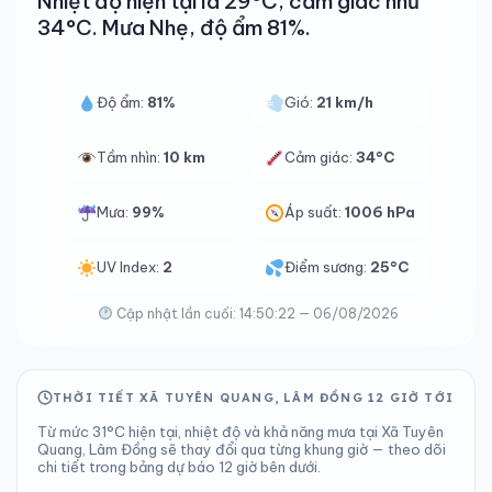
Nhiệt độ hiện tại là 29°C, cảm giác như
34°C. Mưa Nhẹ, độ ẩm 81%.
Độ ẩm:
81%
Gió:
21 km/h
Tầm nhìn:
10 km
Cảm giác:
34°C
Mưa:
99%
Áp suất:
1006 hPa
UV Index:
2
Điểm sương:
25°C
Cập nhật lần cuối: 14:50:22 — 06/08/2026
THỜI TIẾT XÃ TUYÊN QUANG, LÂM ĐỒNG 12 GIỜ TỚI
Từ mức 31°C hiện tại, nhiệt độ và khả năng mưa tại Xã Tuyên
Quang, Lâm Đồng sẽ thay đổi qua từng khung giờ — theo dõi
chi tiết trong bảng dự báo 12 giờ bên dưới.