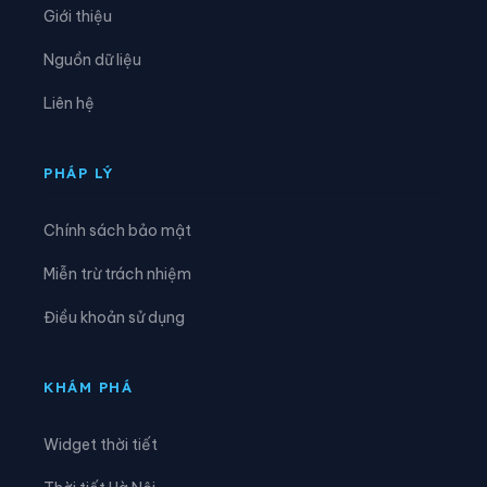
Giới thiệu
Xã Đạ Huoai 3
Xã Đạ Tẻh
Nguồn dữ liệu
Xã Đạ Tẻh 2
Xã Đạ Tẻh 3
Liên hệ
Xã Đắk Mil
Xã Đắk Sắk
Xã Đắk Song
Xã Đắk Wil
PHÁP LÝ
Xã Đam Rông 1
Xã Đam Rông 2
Chính sách bảo mật
Xã Đam Rông 3
Xã Đam Rông 4
Miễn trừ trách nhiệm
Xã Di Linh
Xã Đinh Trang Thượng
Điều khoản sử dụng
Xã Đinh Văn Lâm Hà
Xã Đơn Dương
Xã Đông Giang
Xã Đồng Kho
KHÁM PHÁ
Xã Đức An
Xã Đức Lập
Widget thời tiết
Xã Đức Linh
Xã Đức Trọng