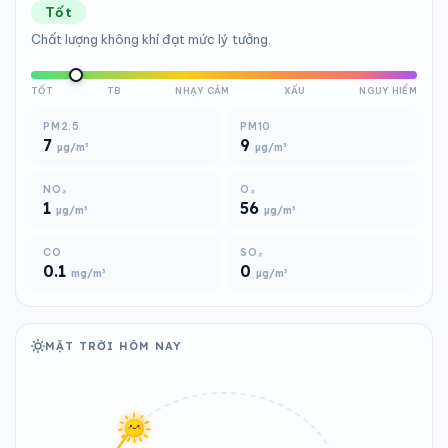
Tốt
Chất lượng không khí đạt mức lý tưởng.
TỐT
TB
NHẠY CẢM
XẤU
NGUY HIỂM
PM2.5
PM10
7
9
µg/m³
µg/m³
NO₂
O₃
1
56
µg/m³
µg/m³
CO
SO₂
0.1
0
mg/m³
µg/m³
MẶT TRỜI HÔM NAY