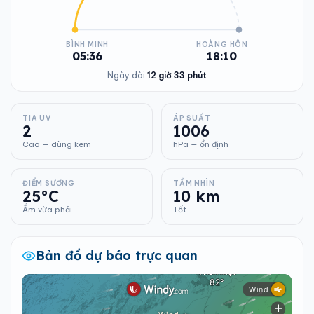
BÌNH MINH
HOÀNG HÔN
05:36
18:10
Ngày dài
12 giờ 33 phút
TIA UV
ÁP SUẤT
2
1006
Cao — dùng kem
hPa — ổn định
ĐIỂM SƯƠNG
TẦM NHÌN
25°C
10 km
Ẩm vừa phải
Tốt
Bản đồ dự báo trực quan