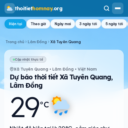
thoitiet
homnay
.org
Hiện tại
Theo giờ
Ngày mai
3 ngày tới
5 ngày tới
Trang chủ
Lâm Đồng
Xã Tuyên Quang
Cập nhật thực tế
Xã Tuyên Quang • Lâm Đồng • Việt Nam
Dự báo thời tiết Xã Tuyên Quang,
Lâm Đồng
29
°C