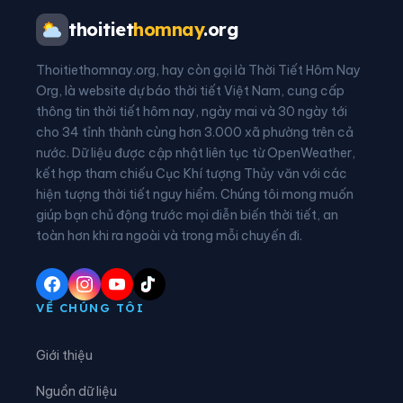
Phường Phước Hội
Phường Tiến Thành
thoitiet
homnay
.org
Phường Xuân Hương - Đà Lạt
Phường Xuân Trường - Đà Lạt
Thoitiethomnay.org, hay còn gọi là Thời Tiết Hôm Nay
Xã Bắc Bình
Xã Bắc Ruộng
Org, là website dự báo thời tiết Việt Nam, cung cấp
thông tin thời tiết hôm nay, ngày mai và 30 ngày tới
Xã Bảo Lâm 1
Xã Bảo Lâm 2
cho 34 tỉnh thành cùng hơn 3.000 xã phường trên cả
nước. Dữ liệu được cập nhật liên tục từ OpenWeather,
Xã Bảo Lâm 3
Xã Bảo Lâm 4
kết hợp tham chiếu Cục Khí tượng Thủy văn với các
hiện tượng thời tiết nguy hiểm. Chúng tôi mong muốn
Xã Bảo Lâm 5
Xã Bảo Thuận
giúp bạn chủ động trước mọi diễn biến thời tiết, an
Xã Cát Tiên
Xã Cát Tiên 2
toàn hơn khi ra ngoài và trong mỗi chuyến đi.
Xã Cát Tiên 3
Xã Cư Jút
Xã D’ran
Xã Đạ Huoai
VỀ CHÚNG TÔI
Xã Đạ Huoai 2
Xã Đạ Huoai 3
Giới thiệu
Xã Đạ Tẻh
Xã Đạ Tẻh 2
Nguồn dữ liệu