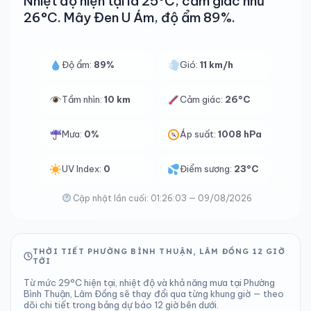
Nhiệt độ hiện tại là 25°C, cảm giác như
26°C. Mây Đen U Ám, độ ẩm 89%.
Độ ẩm:
89%
Gió:
11 km/h
Tầm nhìn:
10 km
Cảm giác:
26°C
Mưa:
0%
Áp suất:
1008 hPa
UV Index:
0
Điểm sương:
23°C
Cập nhật lần cuối: 01:26:03 — 09/08/2026
THỜI TIẾT PHƯỜNG BÌNH THUẬN, LÂM ĐỒNG 12 GIỜ
TỚI
Từ mức 29°C hiện tại, nhiệt độ và khả năng mưa tại Phường
Bình Thuận, Lâm Đồng sẽ thay đổi qua từng khung giờ — theo
dõi chi tiết trong bảng dự báo 12 giờ bên dưới.