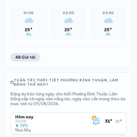
01:00
02:00
03:00
25°
25°
25°
0%
0%
0%
48 Giờ tới
TUẦN TỚI THỜI TIẾT PHƯỜNG BÌNH THUẬN, LÂM
ĐỒNG THẾ NÀO?
Bảng dự báo từng ngày cho biết Phường Bình Thuận, Lâm
Đồng sắp tới ngày nào nắng ráo, ngày nào cần mang theo áo
mưa, tính từ 09/08/2026.
Hôm nay
▾
31°
25°
09/08
72%
Mưa Nhẹ