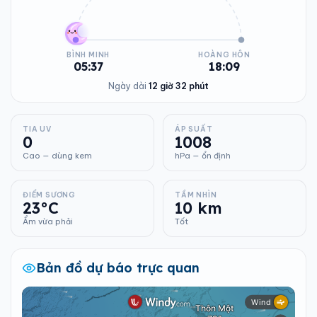
BÌNH MINH
HOÀNG HÔN
05:37
18:09
Ngày dài
12 giờ 32 phút
TIA UV
ÁP SUẤT
0
1008
Cao — dùng kem
hPa — ổn định
ĐIỂM SƯƠNG
TẦM NHÌN
23°C
10 km
Ẩm vừa phải
Tốt
Bản đồ dự báo trực quan