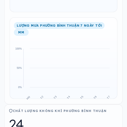
LƯỢNG MƯA PHƯỜNG BÌNH THUẬN 7 NGÀY TỚI
MM
CHẤT LƯỢNG KHÔNG KHÍ PHƯỜNG BÌNH THUẬN
24