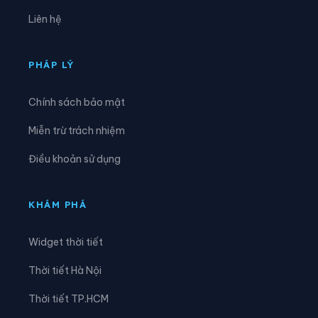
Xã Đạ Tẻh 3
Xã Đắk Mil
Liên hệ
Xã Đắk Sắk
Xã Đắk Song
Xã Đắk Wil
Xã Đam Rông 1
PHÁP LÝ
Xã Đam Rông 2
Xã Đam Rông 3
Chính sách bảo mật
Xã Đam Rông 4
Xã Di Linh
Miễn trừ trách nhiệm
Xã Đinh Trang Thượng
Xã Đinh Văn Lâm Hà
Điều khoản sử dụng
Xã Đơn Dương
Xã Đông Giang
Xã Đồng Kho
Xã Đức An
KHÁM PHÁ
Xã Đức Lập
Xã Đức Linh
Widget thời tiết
Xã Đức Trọng
Xã Gia Hiệp
Thời tiết Hà Nội
Xã Hải Ninh
Xã Hàm Kiệm
Thời tiết TP.HCM
Xã Hàm Liêm
Xã Hàm Tân