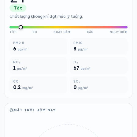
Tốt
Chất lượng không khí đạt mức lý tưởng.
TỐT
TB
NHẠY CẢM
XẤU
NGUY HIỂM
PM2.5
PM10
6
8
µg/m³
µg/m³
NO₂
O₃
1
67
µg/m³
µg/m³
CO
SO₂
0.2
0
mg/m³
µg/m³
MẶT TRỜI HÔM NAY