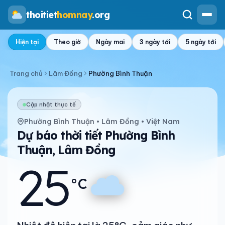
thoitiet
homnay
.org
Hiện tại
Theo giờ
Ngày mai
3 ngày tới
5 ngày tới
Trang chủ
Lâm Đồng
Phường Bình Thuận
Cập nhật thực tế
Phường Bình Thuận • Lâm Đồng • Việt Nam
Dự báo thời tiết Phường Bình
Thuận, Lâm Đồng
25
°C