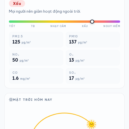
Xấu
Mọi người nên giảm hoạt động ngoài trời.
TỐT
TB
NHẠY CẢM
XẤU
NGUY HIỂM
PM2.5
PM10
125
137
µg/m³
µg/m³
NO₂
O₃
50
13
µg/m³
µg/m³
CO
SO₂
1.6
17
mg/m³
µg/m³
MẶT TRỜI HÔM NAY