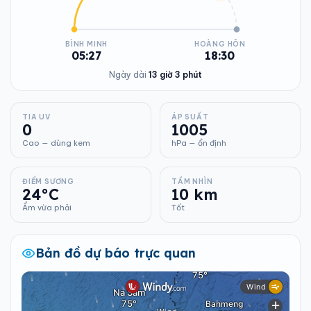
BÌNH MINH
HOÀNG HÔN
05:27
18:30
Ngày dài
13 giờ 3 phút
TIA UV
ÁP SUẤT
0
1005
Cao — dùng kem
hPa — ổn định
ĐIỂM SƯƠNG
TẦM NHÌN
24°C
10 km
Ẩm vừa phải
Tốt
Bản đồ dự báo trực quan