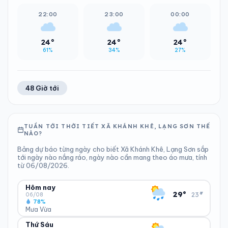
22:00
23:00
00:00
24°
24°
24°
61%
34%
27%
48 Giờ tới
TUẦN TỚI THỜI TIẾT XÃ KHÁNH KHÊ, LẠNG SƠN THẾ
NÀO?
Bảng dự báo từng ngày cho biết Xã Khánh Khê, Lạng Sơn sắp
tới ngày nào nắng ráo, ngày nào cần mang theo áo mưa, tính
từ 06/08/2026.
Hôm nay
▾
29°
23°
06/08
78%
Mưa Vừa
Thứ Sáu
ĐỘ ẨM
GIÓ