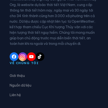
Xã Hội Hoan
Xã Hồng Phong
Org, là website dự báo thời tiết Việt Nam, cung cấp
thông tin thời tiết hôm nay, ngày mai và 30 ngày tới
Xã Hưng Vũ
Xã Hữu Liên
cho 34 tỉnh thành cùng hơn 3.000 xã phường trên cả
nước. Dữ liệu được cập nhật liên tục từ OpenWeather,
Xã Hữu Lũng
Xã Kháng Chiến
kết hợp tham chiếu Cục Khí tượng Thủy văn với các
hiện tượng thời tiết nguy hiểm. Chúng tôi mong muốn
Xã Khuất Xá
Xã Kiên Mộc
giúp bạn chủ động trước mọi diễn biến thời tiết, an
Xã Lộc Bình
Xã Lợi Bác
toàn hơn khi ra ngoài và trong mỗi chuyến đi.
Xã Mẫu Sơn
Xã Na Dương
Xã Na Sầm
Xã Nhân Lý
VỀ CHÚNG TÔI
Xã Nhất Hòa
Xã Quan Sơn
Giới thiệu
Xã Quốc Khánh
Xã Quốc Việt
Nguồn dữ liệu
Xã Quý Hòa
Xã Tân Đoàn
Liên hệ
Xã Tân Thành
Xã Tân Tiến