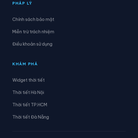
Xã Tân Tri
Xã Tân Văn
PHÁP LÝ
Xã Thái Bình
Xã Thất Khê
Chính sách bảo mật
Xã Thiện Hòa
Xã Thiện Long
Miễn trừ trách nhiệm
Xã Thiện Tân
Xã Thiện Thuật
Điều khoản sử dụng
Xã Thống Nhất
Xã Thụy Hùng
Xã Tràng Định
Xã Tri Lễ
KHÁM PHÁ
Xã Tuấn Sơn
Xã Văn Lãng
Widget thời tiết
Xã Vạn Linh
Xã Vân Nham
Thời tiết Hà Nội
Xã Văn Quan
Xã Vũ Lăng
Thời tiết TP.HCM
Xã Vũ Lễ
Xã Xuân Dương
Thời tiết Đà Nẵng
Xã Yên Bình
Xã Yên Phúc