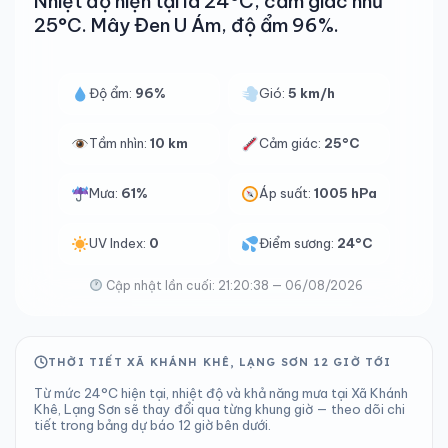
Nhiệt độ hiện tại là 24°C, cảm giác như
25°C. Mây Đen U Ám, độ ẩm 96%.
Độ ẩm:
96%
Gió:
5 km/h
Tầm nhìn:
10 km
Cảm giác:
25°C
Mưa:
61%
Áp suất:
1005 hPa
UV Index:
0
Điểm sương:
24°C
Cập nhật lần cuối: 21:20:38 — 06/08/2026
THỜI TIẾT XÃ KHÁNH KHÊ, LẠNG SƠN 12 GIỜ TỚI
Từ mức 24°C hiện tại, nhiệt độ và khả năng mưa tại Xã Khánh
Khê, Lạng Sơn sẽ thay đổi qua từng khung giờ — theo dõi chi
tiết trong bảng dự báo 12 giờ bên dưới.