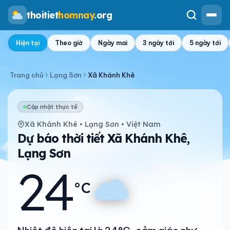
thoitiet
homnay
.org
Hiện tại
Theo giờ
Ngày mai
3 ngày tới
5 ngày tới
Trang chủ
Lạng Sơn
Xã Khánh Khê
Cập nhật thực tế
Xã Khánh Khê • Lạng Sơn • Việt Nam
Dự báo thời tiết Xã Khánh Khê,
Lạng Sơn
24
°C