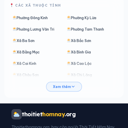
CÁC XÃ THUỘC TỈNH
Phường Đông Kinh
Phường Kỳ Lừa
Phường Lương Văn Tri
Phường Tam Thanh
Xã Ba Sơn
Xã Bắc Sơn
Xã Bằng Mạc
Xã Bình Gia
Xã Cai Kinh
Xã Cao Lộc
Xã Châu Sơn
Xã Chi Lăng
Xã Chiến Thắng
Xã Công Sơn
Xem thêm
Xã Điềm He
Xã Đình Lập
Xã Đoàn Kết
Xã Đồng Đăng
thoitiet
homnay
.org
Xã Hoa Thám
Xã Hoàng Văn Thụ
Thoitiethomnay.org, hay còn gọi là Thời Tiết Hôm Nay