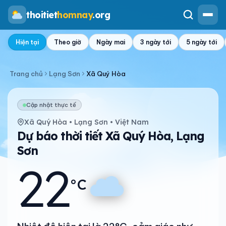
thoitiet
homnay
.org
Hiện tại
Theo giờ
Ngày mai
3 ngày tới
5 ngày tới
Trang chủ
Lạng Sơn
Xã Quý Hòa
Cập nhật thực tế
Xã Quý Hòa • Lạng Sơn • Việt Nam
Dự báo thời tiết Xã Quý Hòa, Lạng
Sơn
22
°C