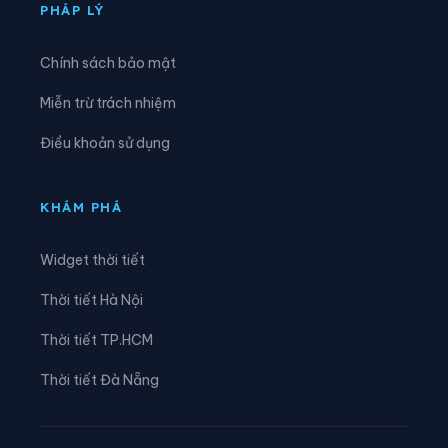
Xã Tân Tri
Xã Tân Văn
PHÁP LÝ
Xã Thái Bình
Xã Thất Khê
Chính sách bảo mật
Xã Thiện Hòa
Xã Thiện Long
Miễn trừ trách nhiệm
Xã Thiện Tân
Xã Thiện Thuật
Điều khoản sử dụng
Xã Thống Nhất
Xã Thụy Hùng
Xã Tràng Định
Xã Tri Lễ
KHÁM PHÁ
Xã Tuấn Sơn
Xã Văn Lãng
Widget thời tiết
Xã Vạn Linh
Xã Vân Nham
Thời tiết Hà Nội
Xã Văn Quan
Xã Vũ Lăng
Thời tiết TP.HCM
Xã Vũ Lễ
Xã Xuân Dương
Thời tiết Đà Nẵng
Xã Yên Bình
Xã Yên Phúc