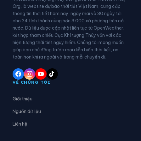
Xã Hội Hoan
Xã Hồng Phong
Org, là website dự báo thời tiết Việt Nam, cung cấp
thông tin thời tiết hôm nay, ngày mai và 30 ngày tới
Xã Hưng Vũ
Xã Hữu Liên
cho 34 tỉnh thành cùng hơn 3.000 xã phường trên cả
nước. Dữ liệu được cập nhật liên tục từ OpenWeather,
Xã Hữu Lũng
Xã Kháng Chiến
kết hợp tham chiếu Cục Khí tượng Thủy văn với các
hiện tượng thời tiết nguy hiểm. Chúng tôi mong muốn
Xã Khánh Khê
Xã Khuất Xá
giúp bạn chủ động trước mọi diễn biến thời tiết, an
Xã Kiên Mộc
Xã Lộc Bình
toàn hơn khi ra ngoài và trong mỗi chuyến đi.
Xã Lợi Bác
Xã Mẫu Sơn
Xã Na Dương
Xã Na Sầm
VỀ CHÚNG TÔI
Xã Nhân Lý
Xã Nhất Hòa
Giới thiệu
Xã Quan Sơn
Xã Quốc Khánh
Nguồn dữ liệu
Xã Quốc Việt
Xã Tân Đoàn
Liên hệ
Xã Tân Thành
Xã Tân Tiến