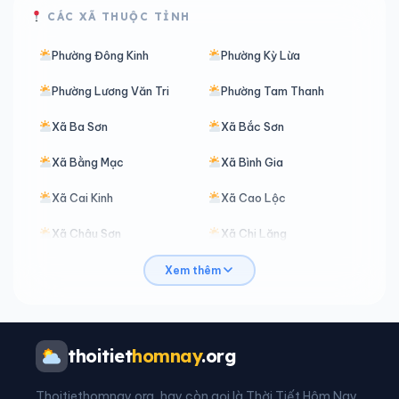
CÁC XÃ THUỘC TỈNH
Phường Đông Kinh
Phường Kỳ Lừa
Phường Lương Văn Tri
Phường Tam Thanh
Xã Ba Sơn
Xã Bắc Sơn
Xã Bằng Mạc
Xã Bình Gia
Xã Cai Kinh
Xã Cao Lộc
Xã Châu Sơn
Xã Chi Lăng
Xã Chiến Thắng
Xã Công Sơn
Xem thêm
Xã Điềm He
Xã Đình Lập
Xã Đoàn Kết
Xã Đồng Đăng
thoitiet
homnay
.org
Xã Hoa Thám
Xã Hoàng Văn Thụ
Thoitiethomnay.org, hay còn gọi là Thời Tiết Hôm Nay