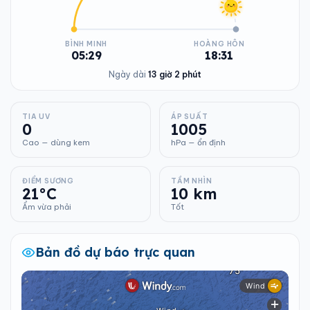
BÌNH MINH
HOÀNG HÔN
05:29
18:31
Ngày dài
13 giờ 2 phút
TIA UV
ÁP SUẤT
0
1005
Cao — dùng kem
hPa — ổn định
ĐIỂM SƯƠNG
TẦM NHÌN
21°C
10 km
Ẩm vừa phải
Tốt
Bản đồ dự báo trực quan