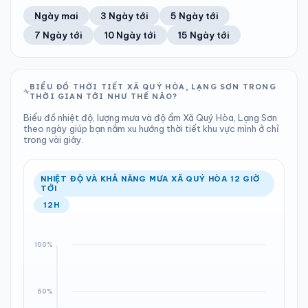
55%
10 km/h
13
Tốt
ĐIỂM SƯƠNG
% MƯA
7.81 mm
1000 hPa
18°C
34%
Trung bình ngày
Tốc độ gió
Ngày mai
3 Ngày tới
5 Ngày tới
Chỉ số UV
Ước lượng
Tổng cả ngày
Bình thường
Ổn định
Khả năng mưa
7 Ngày tới
10 Ngày tới
15 Ngày tới
TIA UV
TẦM NHÌN
LƯỢNG MƯA
ÁP SUẤT
13
Tốt
ĐIỂM SƯƠNG
% MƯA
3.15 mm
1002 hPa
21°C
100%
Chỉ số UV
Ước lượng
Tổng cả ngày
Bình thường
Ổn định
Khả năng mưa
BIỂU ĐỒ THỜI TIẾT XÃ QUÝ HÒA, LẠNG SƠN TRONG
THỜI GIAN TỚI NHƯ THẾ NÀO?
LƯỢNG MƯA
ÁP SUẤT
ĐIỂM SƯƠNG
% MƯA
11.7 mm
1004 hPa
23°C
100%
Biểu đồ nhiệt độ, lượng mưa và độ ẩm Xã Quý Hòa, Lạng Sơn
Tổng cả ngày
Bình thường
theo ngày giúp bạn nắm xu hướng thời tiết khu vực mình ở chỉ
Ổn định
Khả năng mưa
trong vài giây.
ĐIỂM SƯƠNG
% MƯA
21°C
100%
Ổn định
Khả năng mưa
NHIỆT ĐỘ VÀ KHẢ NĂNG MƯA XÃ QUÝ HÒA 12 GIỜ
TỚI
12H