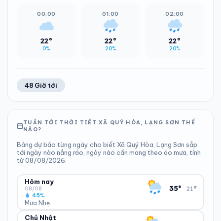
00:00
01:00
02:00
22°
22°
22°
0%
20%
20%
48 Giờ tới
TUẦN TỚI THỜI TIẾT XÃ QUÝ HÒA, LẠNG SƠN THẾ
NÀO?
Bảng dự báo từng ngày cho biết Xã Quý Hòa, Lạng Sơn sắp
tới ngày nào nắng ráo, ngày nào cần mang theo áo mưa, tính
từ 08/08/2026.
Hôm nay
▾
35°
21°
08/08
45%
Mưa Nhẹ
Chủ Nhật
ĐỘ ẨM
GIÓ