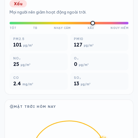
Xấu
Mọi người nên giảm hoạt động ngoài trời.
TỐT
TB
NHẠY CẢM
XẤU
NGUY HIỂM
PM2.5
PM10
101
127
µg/m³
µg/m³
NO₂
O₃
25
0
µg/m³
µg/m³
CO
SO₂
2.4
13
mg/m³
µg/m³
MẶT TRỜI HÔM NAY