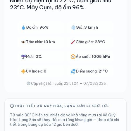
Nhiệt độ hiện tại là 22°C, cảm giác như
23°C. Mây Cụm, độ ẩm 96%.
Độ ẩm:
96%
Gió:
3 km/h
Tầm nhìn:
10 km
Cảm giác:
23°C
Mưa:
0%
Áp suất:
1005 hPa
UV Index:
0
Điểm sương:
21°C
Cập nhật lần cuối: 23:51:04 — 07/08/2026
THỜI TIẾT XÃ QUÝ HÒA, LẠNG SƠN 12 GIỜ TỚI
Từ mức 30°C hiện tại, nhiệt độ và khả năng mưa tại Xã Quý
Hòa, Lạng Sơn sẽ thay đổi qua từng khung giờ — theo dõi chi
tiết trong bảng dự báo 12 giờ bên dưới.