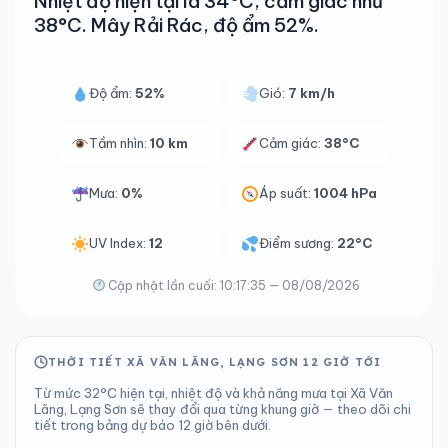
Nhiệt độ hiện tại là 34°C, cảm giác như
38°C. Mây Rải Rác, độ ẩm 52%.
Độ ẩm:
52%
Gió:
7 km/h
Tầm nhìn:
10 km
Cảm giác:
38°C
Mưa:
0%
Áp suất:
1004 hPa
UV Index:
12
Điểm sương:
22°C
Cập nhật lần cuối: 10:17:35 — 08/08/2026
THỜI TIẾT XÃ VĂN LÃNG, LẠNG SƠN 12 GIỜ TỚI
Từ mức 32°C hiện tại, nhiệt độ và khả năng mưa tại Xã Văn
Lãng, Lạng Sơn sẽ thay đổi qua từng khung giờ — theo dõi chi
tiết trong bảng dự báo 12 giờ bên dưới.