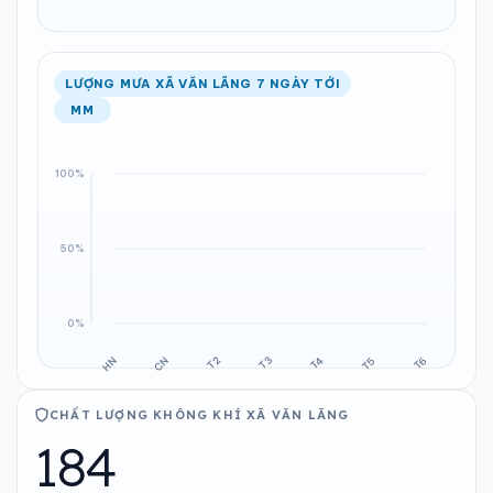
LƯỢNG MƯA XÃ VĂN LÃNG 7 NGÀY TỚI
MM
CHẤT LƯỢNG KHÔNG KHÍ XÃ VĂN LÃNG
184