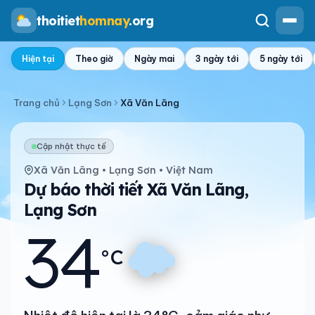
thoitiet
homnay
.org
Hiện tại
Theo giờ
Ngày mai
3 ngày tới
5 ngày tới
Trang chủ
Lạng Sơn
Xã Văn Lãng
Cập nhật thực tế
Xã Văn Lãng • Lạng Sơn • Việt Nam
Dự báo thời tiết Xã Văn Lãng,
Lạng Sơn
34
°C