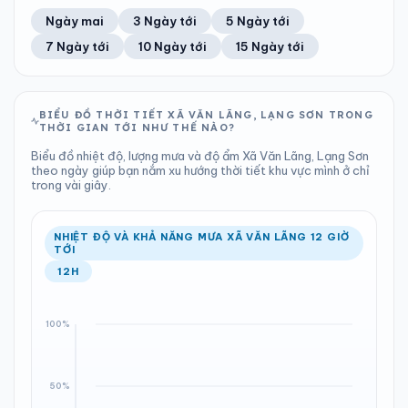
57%
5 km/h
12
Tốt
ĐIỂM SƯƠNG
% MƯA
5.7 mm
1002 hPa
22°C
27%
Trung bình ngày
Tốc độ gió
Ngày mai
3 Ngày tới
5 Ngày tới
Chỉ số UV
Ước lượng
Tổng cả ngày
Bình thường
Ổn định
Khả năng mưa
7 Ngày tới
10 Ngày tới
15 Ngày tới
TIA UV
TẦM NHÌN
LƯỢNG MƯA
ÁP SUẤT
12
Tốt
ĐIỂM SƯƠNG
% MƯA
2.86 mm
1001 hPa
25°C
100%
Chỉ số UV
Ước lượng
Tổng cả ngày
Bình thường
Ổn định
Khả năng mưa
BIỂU ĐỒ THỜI TIẾT XÃ VĂN LÃNG, LẠNG SƠN TRONG
THỜI GIAN TỚI NHƯ THẾ NÀO?
LƯỢNG MƯA
ÁP SUẤT
ĐIỂM SƯƠNG
% MƯA
0 mm
1001 hPa
25°C
76%
Biểu đồ nhiệt độ, lượng mưa và độ ẩm Xã Văn Lãng, Lạng Sơn
Tổng cả ngày
Bình thường
theo ngày giúp bạn nắm xu hướng thời tiết khu vực mình ở chỉ
Ổn định
Khả năng mưa
trong vài giây.
ĐIỂM SƯƠNG
% MƯA
24°C
1%
Ổn định
Khả năng mưa
NHIỆT ĐỘ VÀ KHẢ NĂNG MƯA XÃ VĂN LÃNG 12 GIỜ
TỚI
12H