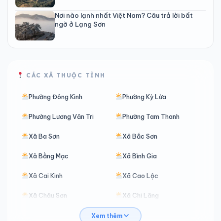
Nơi nào lạnh nhất Việt Nam? Câu trả lời bất
ngờ ở Lạng Sơn
CÁC XÃ THUỘC TỈNH
Phường Đông Kinh
Phường Kỳ Lừa
Phường Lương Văn Tri
Phường Tam Thanh
Xã Ba Sơn
Xã Bắc Sơn
Xã Bằng Mạc
Xã Bình Gia
Xã Cai Kinh
Xã Cao Lộc
Xã Châu Sơn
Xã Chi Lăng
Xã Chiến Thắng
Xã Công Sơn
Xem thêm