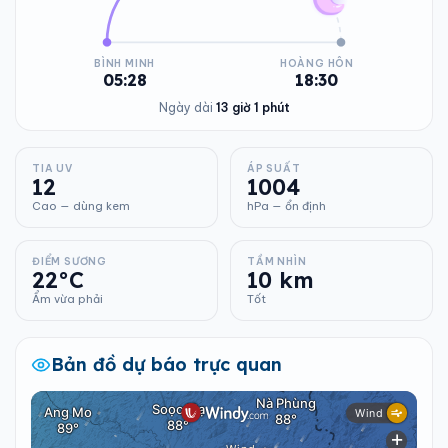
BÌNH MINH
HOÀNG HÔN
05:28
18:30
Ngày dài
13 giờ 1 phút
TIA UV
ÁP SUẤT
12
1004
Cao — dùng kem
hPa — ổn định
ĐIỂM SƯƠNG
TẦM NHÌN
22°C
10 km
Ẩm vừa phải
Tốt
Bản đồ dự báo trực quan