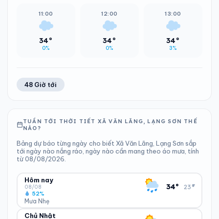
11:00
12:00
13:00
34°
34°
34°
0%
0%
3%
48 Giờ tới
TUẦN TỚI THỜI TIẾT XÃ VĂN LÃNG, LẠNG SƠN THẾ
NÀO?
Bảng dự báo từng ngày cho biết Xã Văn Lãng, Lạng Sơn sắp
tới ngày nào nắng ráo, ngày nào cần mang theo áo mưa, tính
từ 08/08/2026.
Hôm nay
▾
34°
23°
08/08
52%
Mưa Nhẹ
Chủ Nhật
ĐỘ ẨM
GIÓ