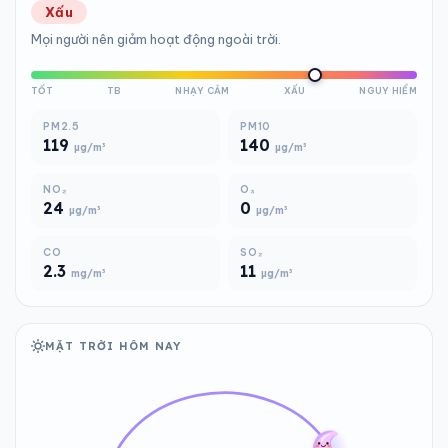
Xấu
Mọi người nên giảm hoạt động ngoài trời.
TỐT
TB
NHẠY CẢM
XẤU
NGUY HIỂM
PM2.5
PM10
119
140
µg/m³
µg/m³
NO₂
O₃
24
0
µg/m³
µg/m³
CO
SO₂
2.3
11
mg/m³
µg/m³
MẶT TRỜI HÔM NAY