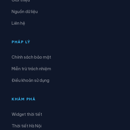
Xã Quan Sơn
Xã Quốc Khánh
Nguồn dữ liệu
Xã Quốc Việt
Xã Quý Hòa
Liên hệ
Xã Tân Đoàn
Xã Tân Thành
Xã Tân Tiến
Xã Tân Tri
PHÁP LÝ
Xã Tân Văn
Xã Thái Bình
Chính sách bảo mật
Xã Thất Khê
Xã Thiện Hòa
Miễn trừ trách nhiệm
Xã Thiện Long
Xã Thiện Tân
Điều khoản sử dụng
Xã Thiện Thuật
Xã Thống Nhất
Xã Thụy Hùng
Xã Tràng Định
KHÁM PHÁ
Xã Tri Lễ
Xã Tuấn Sơn
Widget thời tiết
Xã Vạn Linh
Xã Vân Nham
Thời tiết Hà Nội