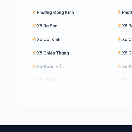
Phường Đông Kinh
Phườ
Xã Ba Sơn
Xã B
Xã Cai Kinh
Xã C
Xã Chiến Thắng
Xã C
Xã Đoàn Kết
Xã 
Xã Hội Hoan
Xã H
Xã Hữu Lũng
Xã K
Xã Kiên Mộc
Xã L
Xã Na Dương
Xã N