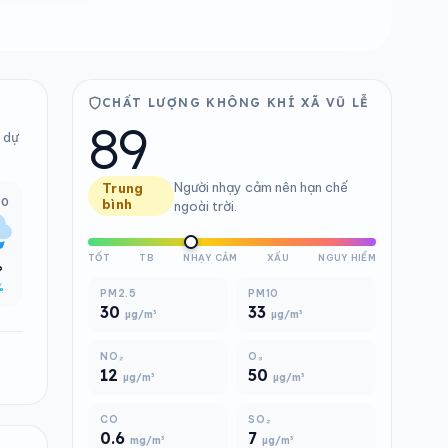
CHẤT LƯỢNG KHÔNG KHÍ XÃ VŨ LỄ
89
g dự
Người nhạy cảm nên hạn chế
Trung
00
bình
ngoài trời.
TỐT
TB
NHẠY CẢM
XẤU
NGUY HIỂM
°
%
PM2.5
PM10
30
33
µg/m³
µg/m³
NO₂
O₃
12
50
µg/m³
µg/m³
CO
SO₂
0.6
7
mg/m³
µg/m³