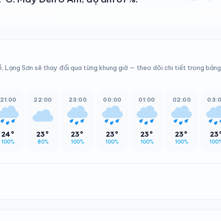
ễ, Lạng Sơn sẽ thay đổi qua từng khung giờ — theo dõi chi tiết trong bản
21:00
22:00
23:00
00:00
01:00
02:00
03:
24°
23°
23°
23°
23°
23°
23
100%
80%
100%
100%
100%
100%
100