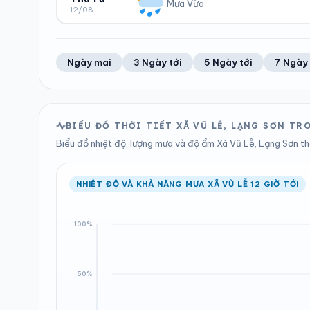
4.16 mm
997 hPa
Mưa Vừa
12/08
Trung bình ngày
Tốc độ gió
Tổng cả ngày
Bình thường
ĐỘ ẨM
GIÓ
LƯỢNG MƯA
ÁP SUẤT
50%
8 km/h
13.04 mm
999 hPa
Trung bình ngày
Tốc độ gió
Tổng cả ngày
Bình thường
Ngày mai
3 Ngày tới
5 Ngày tới
7 Ngày 
LƯỢNG MƯA
ÁP SUẤT
6.09 mm
1000 hPa
Tổng cả ngày
Bình thường
BIỂU ĐỒ THỜI TIẾT XÃ VŨ LỄ, LẠNG SƠN T
Biểu đồ nhiệt độ, lượng mưa và độ ẩm Xã Vũ Lễ, Lạng Sơn the
NHIỆT ĐỘ VÀ KHẢ NĂNG MƯA XÃ VŨ LỄ 12 GIỜ TỚI