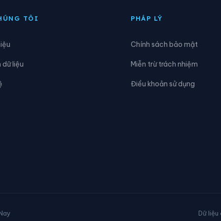
uốc Khánh
Xã Quốc Việt
HÚNG TÔI
PHÁP LÝ
ân Thành
Xã Tân Tiến
hiệu
Chính sách bảo mật
hái Bình
Xã Thất Khê
dữ liệu
Miễn trừ trách nhiệm
hiện Tân
Xã Thiện Thuật
ệ
Điều khoản sử dụng
ràng Định
Xã Tri Lễ
ạn Linh
Xã Vân Nham
uân Dương
Xã Yên Bình
 Nay
Dữ liệu