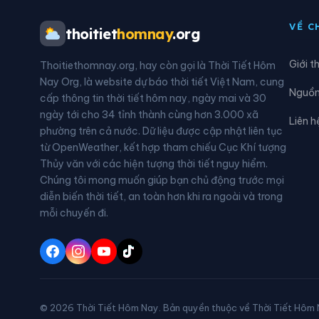
Xã Quan Sơn
Xã Q
VỀ C
thoitiet
homnay
.org
Xã Tân Đoàn
Xã T
Giới t
Thoitiethomnay.org, hay còn gọi là Thời Tiết Hôm
Xã Tân Văn
Xã T
Nay Org, là website dự báo thời tiết Việt Nam, cung
Nguồn 
cấp thông tin thời tiết hôm nay, ngày mai và 30
Xã Thiện Long
Xã T
ngày tới cho 34 tỉnh thành cùng hơn 3.000 xã
Liên h
phường trên cả nước. Dữ liệu được cập nhật liên tục
Xã Thụy Hùng
Xã T
từ OpenWeather, kết hợp tham chiếu Cục Khí tượng
Thủy văn với các hiện tượng thời tiết nguy hiểm.
Xã Văn Lãng
Xã V
Chúng tôi mong muốn giúp bạn chủ động trước mọi
diễn biến thời tiết, an toàn hơn khi ra ngoài và trong
Xã Vũ Lăng
Xã X
mỗi chuyến đi.
© 2026 Thời Tiết Hôm Nay. Bản quyền thuộc về Thời Tiết Hôm