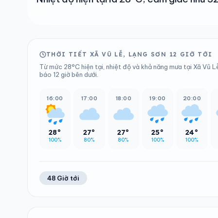
THỜI TIẾT XÃ VŨ LỄ, LẠNG SƠN 12 GIỜ TỚI
Từ mức 28°C hiện tại, nhiệt độ và khả năng mưa tại Xã Vũ L
báo 12 giờ bên dưới.
16:00
17:00
18:00
19:00
20:00
28°
27°
27°
25°
24°
100%
80%
80%
100%
100%
48 Giờ tới