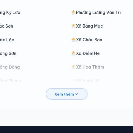
ng Kỳ Lừa
Phường Lương Văn Tri
ắc Sơn
Xã Bằng Mạc
ao Lộc
Xã Châu Sơn
ông Sơn
Xã Điềm He
Đồng Đăng
Xã Hoa Thám
ồng Phong
Xã Hưng Vũ
Xem thêm
háng Chiến
Xã Khánh Khê
ộc Bình
Xã Lợi Bác
a Sầm
Xã Nhân Lý