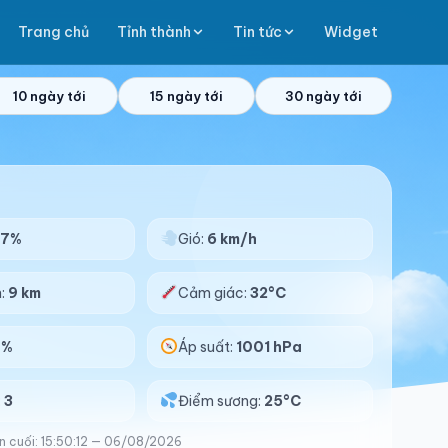
Trang chủ
Tỉnh thành
Tin tức
Widget
10 ngày tới
15 ngày tới
30 ngày tới
87%
Gió:
6 km/h
n:
9 km
Cảm giác:
32°C
0%
Áp suất:
1001 hPa
:
3
Điểm sương:
25°C
n cuối: 15:50:12 — 06/08/2026