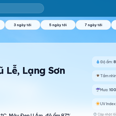
3 ngày tới
5 ngày tới
7 ngày tới
Độ ẩm:
Vũ Lễ, Lạng Sơn
Tầm nhì
Mưa:
10
UV Index
Cập nhật lầ
 32°C. Mây Đen U Ám, độ ẩm 87%.