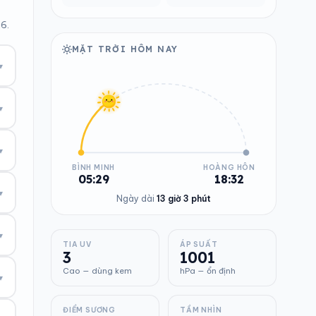
6.
MẶT TRỜI HÔM NAY
▾
▾
▾
BÌNH MINH
HOÀNG HÔN
05:29
18:32
▾
Ngày dài
13 giờ 3 phút
▾
TIA UV
ÁP SUẤT
3
1001
Cao — dùng kem
hPa — ổn định
▾
ĐIỂM SƯƠNG
TẦM NHÌN