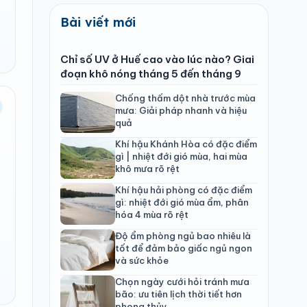
Bài viết mới
Chỉ số UV ở Huế cao vào lúc nào? Giai
đoạn khô nóng tháng 5 đến tháng 9
Chống thấm dột nhà trước mùa
mưa: Giải pháp nhanh và hiệu
quả
Khí hậu Khánh Hòa có đặc điểm
gì | nhiệt đới gió mùa, hai mùa
khô mưa rõ rệt
Khí hậu hải phòng có đặc điểm
gì: nhiệt đới gió mùa ẩm, phân
hóa 4 mùa rõ rệt
Độ ẩm phòng ngủ bao nhiêu là
tốt để đảm bảo giấc ngủ ngon
và sức khỏe
Chọn ngày cưới hỏi tránh mưa
bão: ưu tiên lịch thời tiết hơn
phong thủy