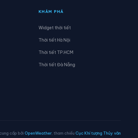
Xã Quý Hòa
KHÁM PHÁ
Xã Tân Tri
Widget thời tiết
Xã Thiện Hòa
Thời tiết Hà Nội
Xã Thống Nhất
Thời tiết TP.HCM
Xã Tuấn Sơn
Thời tiết Đà Nẵng
Xã Văn Quan
Xã Yên Phúc
 cung cấp bởi
OpenWeather
, tham chiếu
Cục Khí tượng Thủy văn